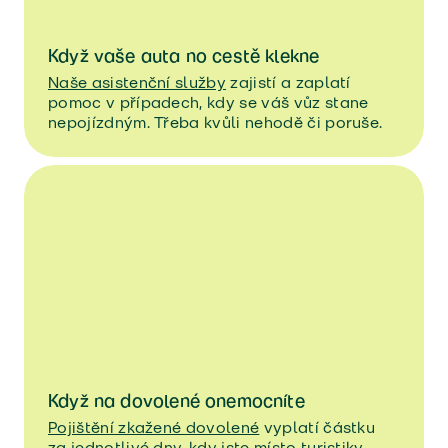
Když vaše auta no cestě klekne
Naše asistenční služby
zajistí a zaplatí
pomoc v případech, kdy se váš vůz stane
nepojízdným. Třeba kvůli nehodě či poruše.
Když na dovolené onemocníte
Pojištění zkažené dovolené
vyplatí částku
za jednotlivé dny, kdy jste místo turistiky