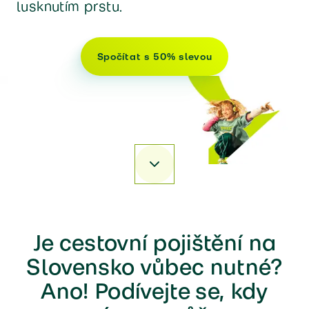
lusknutím prstu.
Spočítat s 50% slevou
Přejít k sekci
Je cestovní pojištění na
Slovensko vůbec nutné?
Ano! Podívejte se, kdy