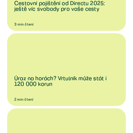
Cestovní pojištění od Directu 2025:
ještě víc svobody pro vaše cesty
3
min
čtení
Úraz na horách? Vrtulník může stát i
120 000 korun
2
min
čtení