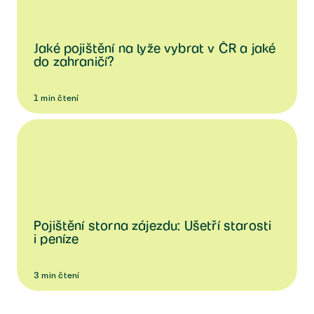
Jaké pojištění na lyže vybrat v ČR a jaké
do zahraničí?
1
min
čtení
Pojištění storna zájezdu: Ušetří starosti
i peníze
3
min
čtení