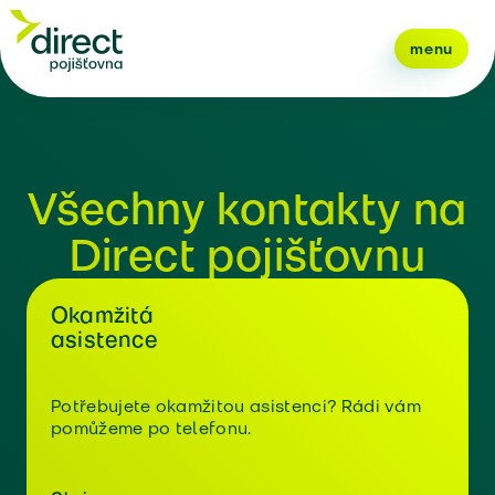
menu
Všechny kontakty na
Direct pojišťovnu
Okamžitá
asistence
Potřebujete okamžitou asistenci? Rádi vám
pomůžeme po telefonu.