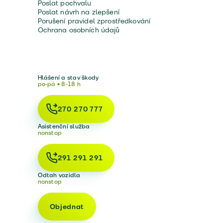
Poslat pochvalu
Poslat návrh na zlepšení
Porušení pravidel zprostředkování
Ochrana osobních údajů
Hlášení a stav škody
po-pá • 8-18 h
270 270 777
Asistenční služba
nonstop
291 291 291
Odtah vozidla
nonstop
Objednat