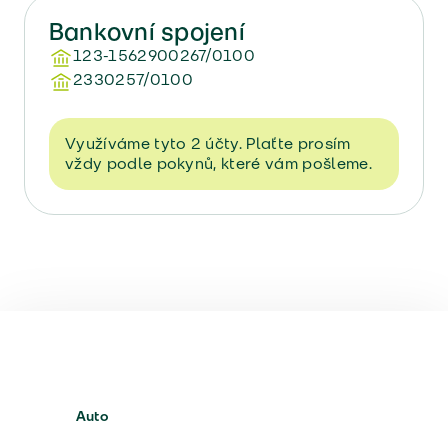
Bankovní spojení
123-1562900267/0100
2330257/0100
Využíváme tyto 2 účty. Plaťte prosím
vždy podle pokynů, které vám pošleme.
Auto