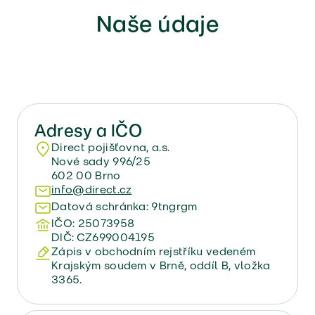
Naše údaje
Adresy a IČO
Direct pojišťovna, a.s.
Nové sady 996/25
602 00 Brno
info@direct.cz
Datová schránka: 9tngrgm
IČO: 25073958
DIČ: CZ699004195
Zápis v obchodním rejstříku vedeném
Krajským soudem v Brně, oddíl B, vložka
3365.