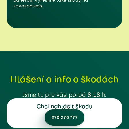
bariérou. Vyřešíme také škody na
zavazadlech.
Hlášení a info o škodách
Jsme tu pro vás po-pá 8-18 h.
Chci nahlásit škodu
270 270 777