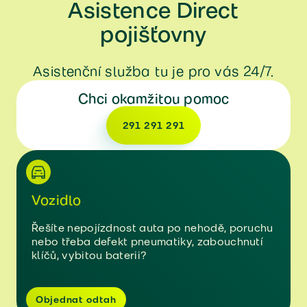
Asistence Direct
pojišťovny
Asistenční služba tu je pro vás 24/7.
Chci okamžitou pomoc
291 291 291
Vozidlo
Řešíte nepojízdnost auta po nehodě, poruchu
nebo třeba defekt pneumatiky, zabouchnutí
klíčů, vybitou baterii?
Objednat odtah