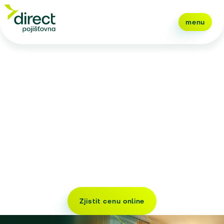
menu
Direct.
Pojištění
lusknutím prstu.
Zjistit cenu online