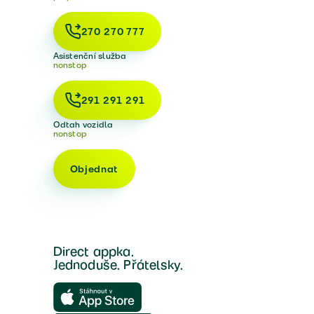
270 270 777
Asistenční služba
nonstop
291 291 291
Odtah vozidla
nonstop
Objednat
Direct appka.
Jednoduše. Přátelsky.