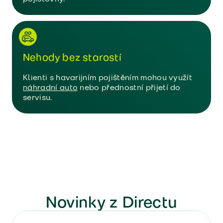
Nehody bez starostí
Klienti s havarijním pojištěním mohou využít
náhradní auto
nebo přednostní přijetí do
servisu.
Novinky z Directu