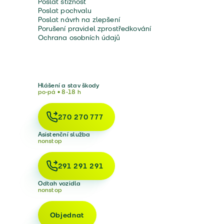
Poslat stížnost
Poslat pochvalu
Poslat návrh na zlepšení
Porušení pravidel zprostředkování
Ochrana osobních údajů
Hlášení a stav škody
po-pá • 8-18 h
270 270 777
Asistenční služba
nonstop
291 291 291
Odtah vozidla
nonstop
Objednat