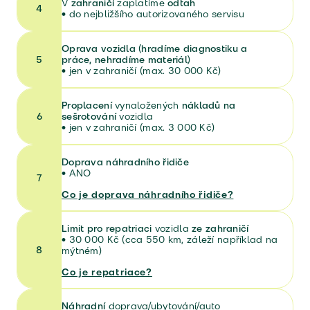
V
zahraničí
zaplatíme
odtah
4
•
do nejbližšího autorizovaného servisu
Oprava vozidla (hradíme diagnostiku a
5
práce, nehradíme materiál)
•
jen v zahraničí (max. 30 000 Kč)
Proplacení
vynaložených
nákladů na
6
sešrotování
vozidla
• jen v zahraničí (max. 3 000 Kč)
Doprava náhradního řidiče
•
ANO
7
Co je doprava náhradního řidiče?
Limit pro repatriaci
vozidla
ze zahraničí
•
30 000 Kč (cca 550 km, záleží například na
8
mýtném)
Co je repatriace?
Náhradní
doprava/ubytování/auto