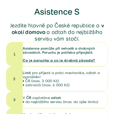
Asistence S
Jezdíte hlavně po České republice a
v
okolí domova
a odtah do nejbližšího
servisu vám stačí.
Asistence pomůže při nehodě a drobných
závadách. Poruchu je potřeba připojistit.
1
Co je porucha a co je drobná závada?
Limit
pro příjezd a práci mechanika, odtah a
vyproštění
2
• ČR (max. 3 000 Kč)
• zahraničí (max. 6 000 Kč)
V
ČR
zaplatíme
odtah
3
•
do nejbližšího servisu (max. do výše limitu)