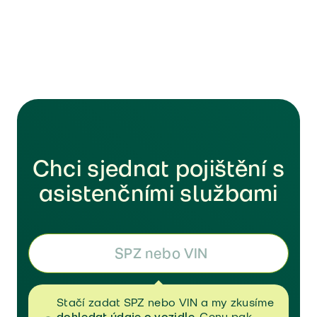
Chci sjednat pojištění s
asistenčními službami
Stačí zadat SPZ nebo VIN a my zkusíme
dohledat údaje o vozidle
. 
Cenu pak 