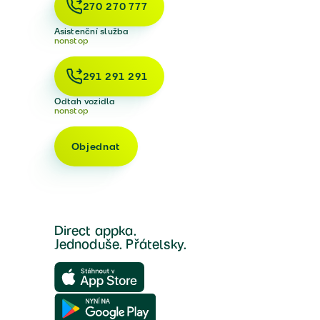
270 270 777
Asistenční služba
nonstop
291 291 291
Odtah vozidla
nonstop
Objednat
Direct appka.
Jednoduše. Přátelsky.