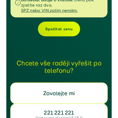
zjistíte raz dva.
SPZ nebo VIN zatím nemám.
Spočítat cenu
Chcete vše raději vyřešit po
telefonu?
Zavolejte mi
221 221 221
(jsme tu pro vás po-pá 8-18 h)