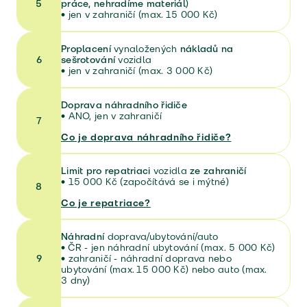
5
práce, nehradíme materiál)
•
jen v zahraničí (max. 15 000 Kč)
Proplacení
vynaložených
nákladů na
6
sešrotování
vozidla
• jen v zahraničí (max. 3 000 Kč)
Doprava náhradního řidiče
•
ANO, jen v zahraničí
7
Co je doprava náhradního řidiče?
Limit pro repatriaci
vozidla
ze zahraničí
•
15 000 Kč (započítává se i mýtné)
8
Co je repatriace?
Náhradní
doprava/ubytování/auto
• ČR - jen náhradní ubytování (max. 5 000 Kč)
9
• zahraničí - náhradní doprava nebo
ubytování (max. 15 000 Kč) nebo auto (max.
3 dny)