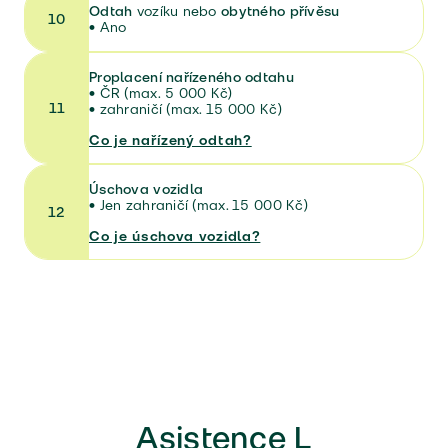
Odtah
vozíku nebo
obytného přívěsu
10
•
Ano
Proplacení nařízeného odtahu
•
ČR (max. 5 000 Kč)
11
• zahraničí (max. 15 000 Kč)
Co je nařízený odtah?
Úschova vozidla
•
Jen zahraničí (max. 15 000 Kč)
12
Co je úschova vozidla?
Asistence L