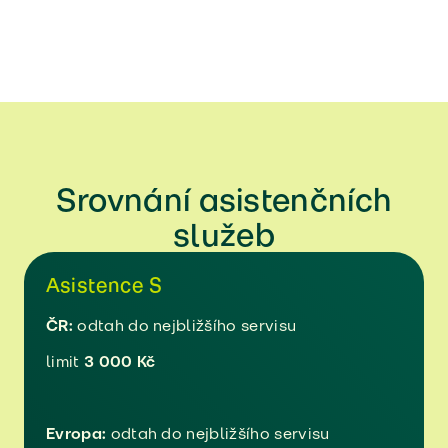
Srovnání asistenčních
služeb
Asistence S
ČR:
odtah do nejbližšího servisu
limit
3 000 Kč
Evropa:
odtah do nejbližšího servisu