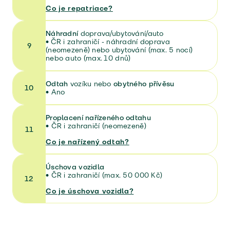
Co je repatriace?
Náhradní
doprava/ubytování/auto
•
ČR i zahraničí - náhradní doprava
9
(neomezeně) nebo ubytování (max. 5 nocí)
nebo auto (max. 10 dnů)
Odtah
vozíku nebo
obytného přívěsu
10
•
Ano
Proplacení nařízeného odtahu
•
ČR i zahraničí (neomezeně)
11
Co je nařízený odtah?
Úschova vozidla
•
ČR i zahraničí (max. 50 000 Kč)
12
Co je úschova vozidla?