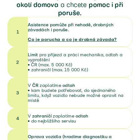
okolí domova
a chcete
pomoc i při
poruše.
Asistence pomůže při nehodě, drobných
závadách i poruše.
1
Co je porucha a co je drobná závada?
Limit
pro příjezd a práci mechanika, odtah a
vyproštění
2
• ČR (max. 5 000 Kč)
• zahraničí (max. 15 000 Kč)
V
ČR
zaplatíme
odtah
•
kam budete potřebovat, do sjednaného
3
limitu, když vozidlo nebude možné opravit na
místě
V
zahraničí
zaplatíme
odtah
4
•
do nejbližšího servisu
Oprava vozidla (hradíme diagnostiku a