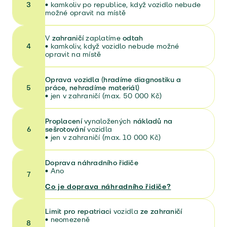
3
•
kamkoliv po republice, když vozidlo nebude
možné opravit na místě
V
zahraničí
zaplatíme
odtah
4
•
kamkoliv, když vozidlo nebude možné
opravit na místě
Oprava vozidla (hradíme diagnostiku a
5
práce, nehradíme materiál)
•
jen v zahraničí (max. 50 000 Kč)
Proplacení
vynaložených
nákladů na
6
sešrotování
vozidla
•
jen v zahraničí (max. 10 000 Kč)
Doprava náhradního řidiče
•
Ano
7
Co je doprava náhradního řidiče?
Limit pro repatriaci
vozidla
ze zahraničí
•
neomezeně
8