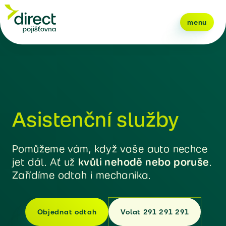
menu
Asistenční služby
Pomůžeme vám, když vaše auto nechce
jet dál. Ať už
kvůli nehodě nebo poruše
.
Zařídíme odtah i mechanika.
Objednat odtah
Volat 291 291 291