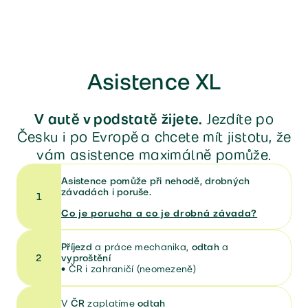
Asistence XL
V autě v podstatě žijete.
Jezdíte po
Česku i po Evropě a chcete mít jistotu, že
vám asistence maximálně pomůže.
Asistence pomůže při nehodě, drobných
závadách i poruše.
1
Co je porucha a co je drobná závada?
Příjezd
a práce mechanika,
odtah
a
2
vyproštění
•
ČR i zahraničí (neomezeně)
V
ČR
zaplatíme
odtah