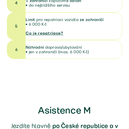
V
zahraničí
zaplatíme
odtah
4
•
do nejbližšího servisu
Limit
pro repatriaci vozidla
ze zahraničí
•
6 000 Kč
5
Co je repatriace?
Náhradní
doprava/ubytování
6
• jen v zahraničí (max. 6 000 Kč)
Asistence M
Jezdíte hlavně
po České republice a v