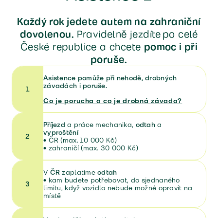
Každý rok jedete autem na zahraniční
dovolenou.
Pravidelně jezdíte po celé
České republice a chcete
pomoc i při
poruše.
Asistence pomůže při nehodě, drobných
závadách i poruše.
1
Co je porucha a co je drobná závada?
Příjezd
a práce mechanika,
odtah
a
vyproštění
2
•
ČR (max. 10 000 Kč)
•
zahraničí (max. 30 000 Kč)
V
ČR
zaplatíme
odtah
•
kam budete potřebovat, do sjednaného
3
limitu, když vozidlo nebude možné opravit na
místě