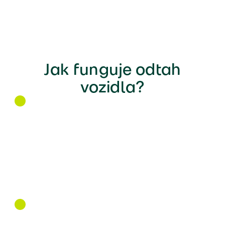
Jak funguje odtah
vozidla?
do
nejbližšího servisu
kam budete potřebovat.