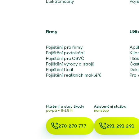
Elektromobily
Poji
Firmy
Užit
Pojištění pro firmy
Apli
Pojištění podnikání
Klie
Pojištění pro OSVČ
Hláš
Pojištění výroby a strojů
Čast
Pojištění flotil
Doku
Pojištění realitních makléřů
Pro 
Hlášení a stav škody
Asistenční služba
po-pá • 8-18 h
nonstop
270 270 777
291 291 291