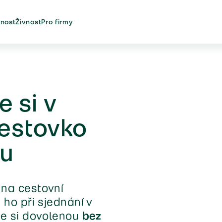
nost
Živnost
Pro firmy
e si v
estovko
ou
 na cestovní
 ho při sjednání v
te si dovolenou
bez