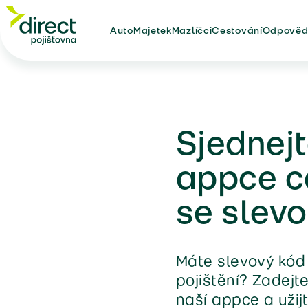
Auto
Majetek
Mazlíčci
Cestování
Odpověd
Sjednejt
appce c
se slev
Máte slevový kód
pojištění? Zadejte
naší appce a užij