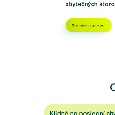
zbytečných staros
Stáhnout aplikaci
C
Klidně na poslední chv