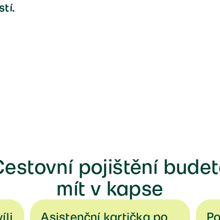
tí.
estovní pojištění bude
mít v kapse
íli
Asistenční kartička po 
Po