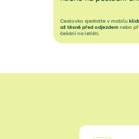
Cestovko sjednáte v mobilu
klid
až těsně před odjezdem
nebo př
čekání na letišti.