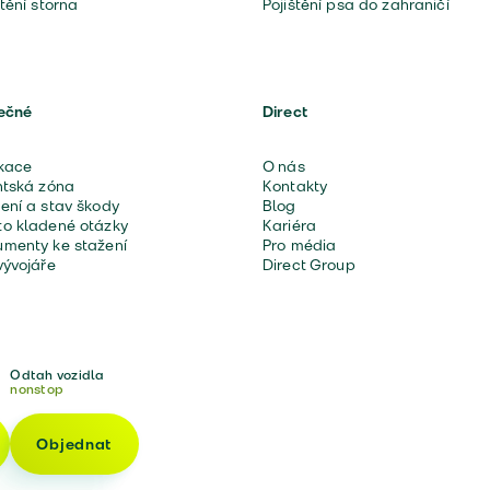
štění storna
Pojištění psa do zahraničí
ečné
Direct
kace
O nás
ntská zóna
Kontakty
ení a stav škody
Blog
o kladené otázky
Kariéra
menty ke stažení
Pro média
vývojáře
Direct Group
Odtah vozidla
nonstop
Objednat