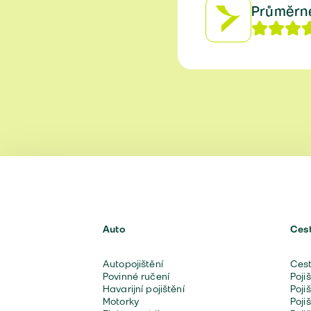
Průměrn
Auto
Ces
Autopojištění
Cest
Povinné ručení
Poji
Havarijní pojištění
Poji
Motorky
Poji