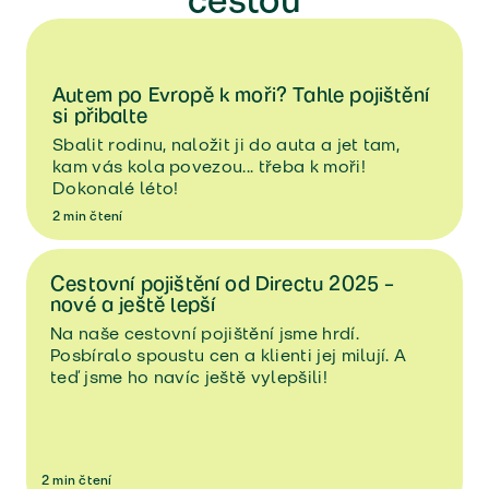
Autem po Evropě k moři? Tahle pojištění
si přibalte
Sbalit rodinu, naložit ji do auta a jet tam,
kam vás kola povezou... třeba k moři!
Dokonalé léto!
2
min
čtení
Cestovní pojištění od Directu 2025 –
nové a ještě lepší
Na naše cestovní pojištění jsme hrdí.
Posbíralo spoustu cen a klienti jej milují. A
teď jsme ho navíc ještě vylepšili!
2
min
čtení