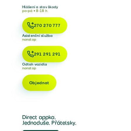
Hlášení a stav škody
po-pá • 8-18 h
270 270 777
Asistenční služba
nonstop
291 291 291
Odtah vozidla
nonstop
Objednat
Direct appka.
Jednoduše. Přátelsky.