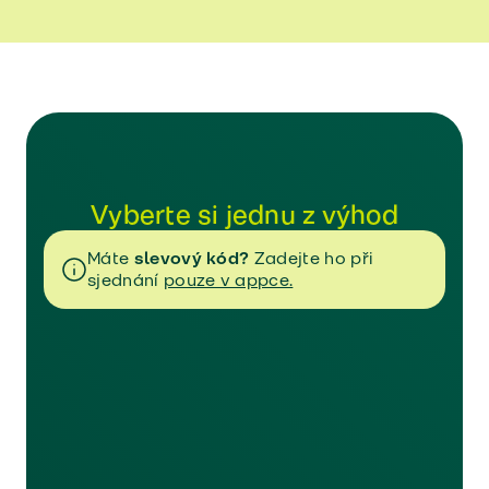
Vyberte si jednu z výhod
Máte
slevový kód?
Zadejte ho při
sjednání
pouze v appce.