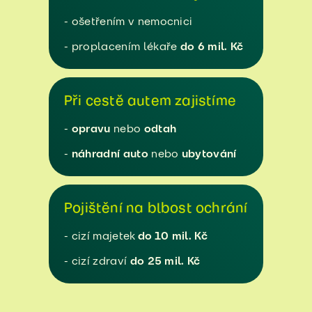
- ošetřením v nemocnici
- proplacením lékaře
do 6 mil. Kč
Při cestě autem zajistíme
-
opravu
nebo
odtah
-
náhradní auto
nebo
ubytování
Pojištění na blbost ochrání
- cizí majetek
do 10 mil. Kč
- cizí zdraví
do 25 mil. Kč