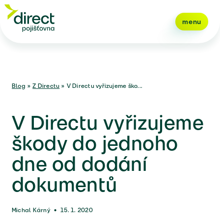
menu
Blog
»
Z Directu
»
V Directu vyřizujeme ško...
V Directu vyřizujeme
škody do jednoho
dne od dodání
dokumentů
Michal Kárný
•
15. 1. 2020