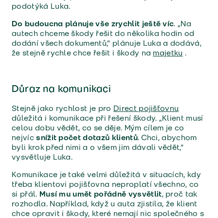
podotýká Luka.
Do budoucna plánuje vše zrychlit ještě víc
. „Na
autech chceme škody řešit do několika hodin od
dodání všech dokumentů,“ plánuje Luka a dodává,
že stejně rychle chce řešit i škody na
majetku
.
Důraz na komunikaci
Stejně jako rychlost je pro
Direct pojišťovnu
důležitá i komunikace při řešení škody. „Klient musí
celou dobu vědět, co se děje. Mým cílem je co
nejvíc
snížit počet dotazů klientů
. Chci, abychom
byli krok před nimi a o všem jim dávali vědět,“
vysvětluje Luka.
Komunikace je také velmi důležitá v situacích, kdy
třeba klientovi pojišťovna neproplatí všechno, co
si přál.
Musí mu umět pořádně vysvětlit
, proč tak
rozhodla. Například, když u auta zjistila, že klient
chce opravit i škody, které nemají nic společného s