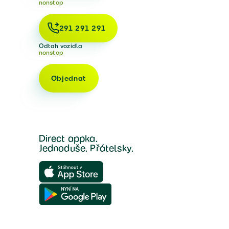
nonstop
291 291 291
Odtah vozidla
nonstop
Objednat
Direct appka.
Jednoduše. Přátelsky.