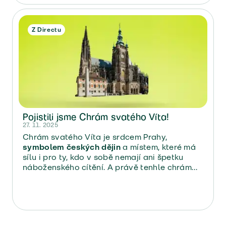
Z Directu
Pojistili jsme Chrám svatého Víta!
27. 11. 2025
Chrám svatého Víta je srdcem Prahy,
symbolem českých dějin
a místem, které má
sílu i pro ty, kdo v sobě nemají ani špetku
náboženského cítění. A právě tenhle chrám
bude mít po staletích nové varhany.A Direct
pojišťovna měla tu čest pojistit samotný
Chrám svatého Víta pro účely instalace
nových varhan.