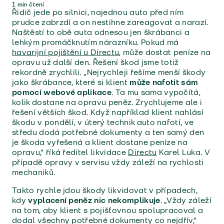
1
min čtení
Řidič jede po silnici, najednou auto před ním
prudce zabrzdí a on nestihne zareagovat a narazí.
Naštěstí to obě auta odnesou jen škrábanci a
lehkým promáčknutím nárazníku. Pokud má
havarijní pojištění u Directu
, může dostat peníze na
opravu už další den. Řešení škod jsme totiž
rekordně zrychlili. „Nejrychleji řešíme menší škody
jako škrábance, které si klient
může nafotit sám
pomocí webové aplikace
. Ta mu sama vypočítá,
kolik dostane na opravu peněz. Zrychlujeme ale i
řešení větších škod. Když například klient nahlásí
škodu v pondělí, v úterý technik auto nafotí, ve
středu dodá potřebné dokumenty a ten samý den
je škoda vyřešená a klient dostane peníze na
opravu,“ říká ředitel likvidace
Directu
Karel Luka. V
případě opravy v servisu vždy záleží na rychlosti
mechaniků.
Takto rychle jdou škody likvidovat v případech,
kdy
vyplacení peněz nic nekomplikuje
. „Vždy záleží
na tom, aby klient s pojišťovnou spolupracoval a
dodal všechny potřebné dokumenty co nejdřív,“