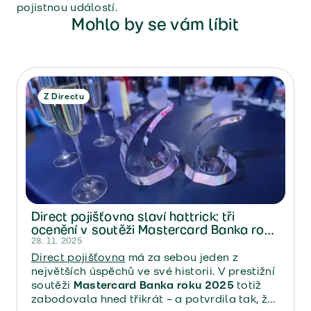
pojistnou událostí.
Mohlo by se vám líbit
Z Directu
Direct pojišťovna slaví hattrick: tři
ocenění v soutěži Mastercard Banka roku
2025
28. 11. 2025
Direct pojišťovna
má za sebou jeden z
největších úspěchů ve své historii. V prestižní
soutěži
Mastercard Banka roku 2025
totiž
zabodovala hned třikrát – a potvrdila tak, že