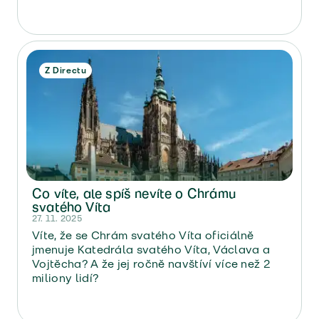
klientský přístup, inovace i dlouhodobá
kvalita služeb nejsou jen hesla, ale skutečná
realita.
Z Directu
Co víte, ale spíš nevíte o Chrámu
svatého Víta
27. 11. 2025
Víte, že se Chrám svatého Víta oficiálně
jmenuje Katedrála svatého Víta, Václava a
Vojtěcha? A že jej ročně navštíví více než 2
miliony lidí?