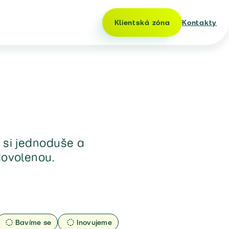
Klientská zóna
Kontakty
m si jednoduše a
dovolenou.
Bavíme se
Inovujeme