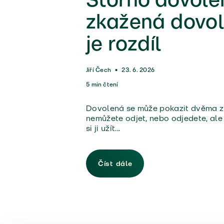
zkažená dovo
je rozdíl
Jiří Čech
•
23. 6. 2026
5
min čtení
Dovolená se může pokazit dvěma z
nemůžete odjet, nebo odjedete, al
si ji užít...
Číst dále