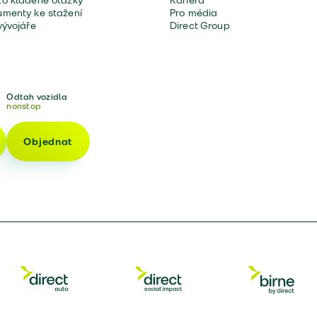
o kladené otázky
Kariéra
menty ke stažení
Pro média
vývojáře
Direct Group
Odtah vozidla
nonstop
Objednat