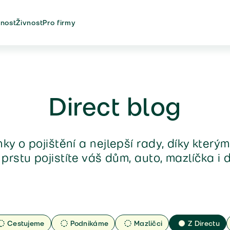
nost
Živnost
Pro firmy
Direct blog
nky o pojištění a nejlepší rady, díky který
 prstu pojistíte váš dům, auto, mazlíčka i 
Cestujeme
Podnikáme
Mazličci
Z Directu