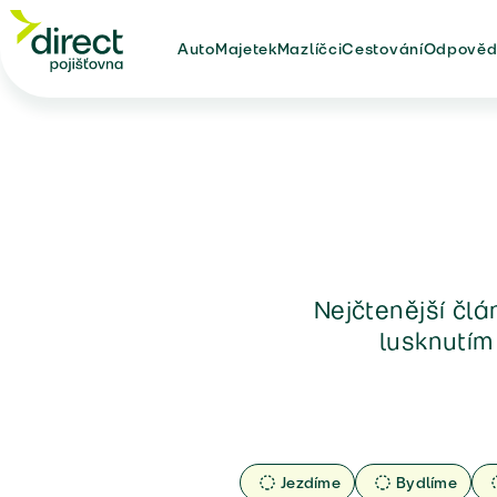
Auto
Majetek
Mazlíčci
Cestování
Odpověd
Nejčtenější člá
lusknutím
Jezdíme
Bydlíme