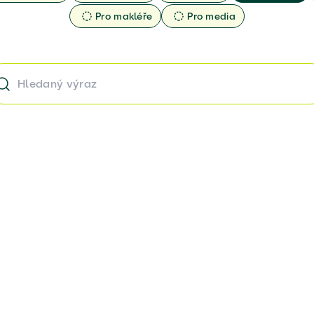
Pro makléře
Pro media
Hledat v příspěvcích blogu