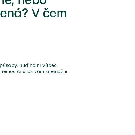
lená? V čem
působy. Buď na ni vůbec
e nemoc či úraz vám znemožní