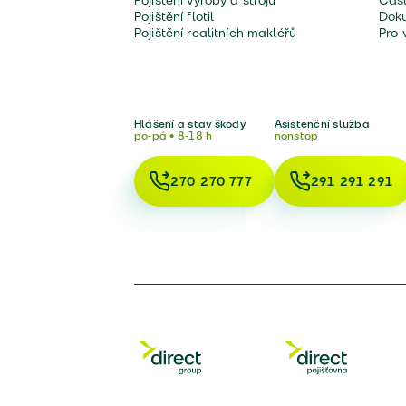
Pojištění výroby a strojů
Čast
Pojištění flotil
Doku
Pojištění realitních makléřů
Pro 
Hlášení a stav škody
Asistenční služba
po-pá • 8-18 h
nonstop
270 270 777
291 291 291