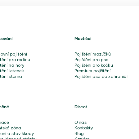
tování
Mazlíčci
ovní pojištění
Pojištění mazlíčků
štění pro rodinu
Pojištění pro psa
štění na hory
Pojištění pro kočku
štění letenek
Premium pojištění
štění storna
Pojištění psa do zahraničí
ečné
Direct
kace
O nás
ntská zóna
Kontakty
ení a stav škody
Blog