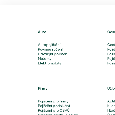
Auto
Ces
Autopojištění
Cest
Povinné ručení
Poji
Havarijní pojištění
Poji
Motorky
Poji
Elektromobily
Poji
Firmy
Užit
Pojištění pro firmy
Apli
Pojištění podnikání
Klie
Pojištění pro OSVČ
Hláš