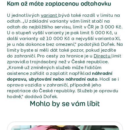
Kam až máte zaplacenou odtahovku
U jednotlivých
variant
bývá také rozdíl v limitu na
odtah. „U základní varianty vám limit stačí na
odtah do nejbližšího servisu, limit v ČR je 3 000 Kč.
U o stupeň vyšší varianty je pak limit 5 000 Kč, u
další varianty až 10 000 Kč a nejvyšší varianta XL
je u nás dokonce bez omezení,“ podotýká Dofek. Na
limity byste si měli dát také pozor, pokud jezdíte
do zahraničí. Pro cesty za hranice je u
Directu
limit
zpravidla trojnásobný než v České republice.
„Kromě už zmíněných služeb může řidičům
asistence zařídit a zaplatit například
náhradní
dopravu, ubytování nebo náhradní auto
. Hodí se i
oprava vozidla v zahraničí, případně jeho
repatriace do České republiky. Služeb je opravdu
hodně,“ dodává Dofek.
Mohlo by se vám líbit