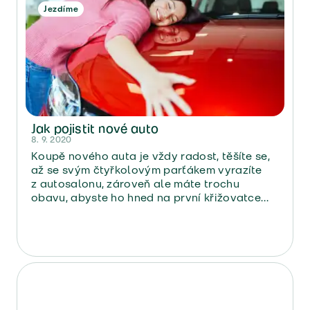
Jezdíme
Jak pojistit nové auto
8. 9. 2020
Koupě nového auta je vždy radost, těšíte se,
až se svým čtyřkolovým parťákem vyrazíte
z autosalonu, zároveň ale máte trochu
obavu, abyste ho hned na první křižovatce
nenabourali. Budete tak řešit nejen povinné
ručení ale i havarijní pojištění. Přečtěte si, jak
na to.