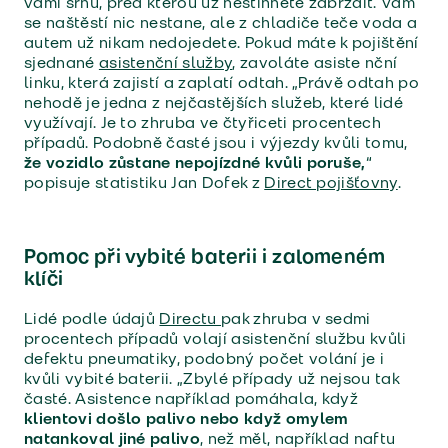
vámi srnu, před kterou už nestihnete zabrzdit. Vám
se naštěstí nic nestane, ale z chladiče teče voda a
autem už nikam nedojedete. Pokud máte k pojištění
sjednané
asistenční služby
, zavoláte asiste nční
linku, která zajistí a zaplatí odtah. „Právě odtah po
nehodě je jedna z nejčastějších služeb, které lidé
využívají. Je to zhruba ve čtyřiceti procentech
případů. Podobně časté jsou i výjezdy kvůli tomu,
že vozidlo zůstane nepojízdné kvůli poruše,
“
popisuje statistiku Jan Dofek z
Direct pojišťovny
.
Pomoc při vybité baterii i zalomeném
klíči
Lidé podle údajů
Directu
pak zhruba v sedmi
procentech případů volají asistenční službu kvůli
defektu pneumatiky, podobný počet volání je i
kvůli vybité baterii. „Zbylé případy už nejsou tak
časté. Asistence například pomáhala, když
klientovi došlo palivo nebo když omylem
natankoval jiné palivo
, než měl, například naftu