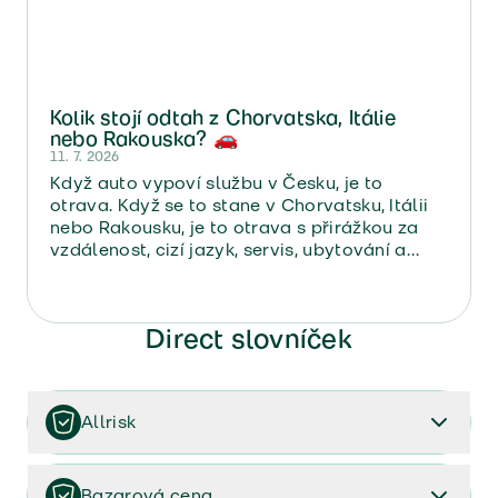
Kolik stojí odtah z Chorvatska, Itálie
nebo Rakouska? 🚗
11. 7. 2026
Když auto vypoví službu v Česku, je to
otrava. Když se to stane v Chorvatsku, Itálii
nebo Rakousku, je to otrava s přirážkou za
vzdálenost, cizí jazyk, servis, ubytování a
návrat domů.
Direct slovníček
Allrisk
Je zpravidla pojištění, které kryje určitou věc na
všechna volitelná nebezpečí (kromě těch nebezpečí
Bazarová cena