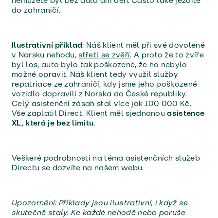
nemůžete být bez auta ani den. Často také jezdíte
do zahraničí.
Ilustrativní příklad
: Náš klient měl při své dovolené
v Norsku nehodu,
střetl se zvěří
. A proto že to zvíře
byl los, auto bylo tak poškozené, že ho nebylo
možné opravit. Náš klient tedy využil služby
repatriace ze zahraničí, kdy jsme jeho poškozené
vozidlo dopravili z Norska do České republiky.
Celý asistenční zásah stal více jak 100 000 Kč.
Vše zaplatil Direct. Klient měl sjednanou
asistence
XL, která je bez limitu
.
Veškeré podrobnosti na téma asistenčních služeb
Directu se dozvíte na
našem webu
.
Upozornění: Příklady jsou ilustrativní, i když se
skutečně staly. Ke každé nehodě nebo poruše