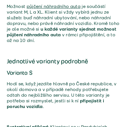
Možnost
půjčení náhradního auta
je součástí
variant M, L a XL. Klient si vždy vybírá jednu ze
služeb: buď náhradní ubytování, nebo náhradní
dopravu, nebo právě náhradní vozidlo. Kromě toho
je ale možné si
u každé varianty sjednat možnost
půjčení náhradního auta
v rámci připojištění, a to
až na 10 dní.
Jednotlivé varianty podrobně
Varianta S
Hodí se, když jezdíte hlavně po České republice, v
okolí domova a v případě nehody potřebujete
odtah do nejbližšího servisu. U této varianty je
potřeba si rozmyslet, jestli si k ní
připojistit i
poruchu vozidla
.
Ilustrativní příklad
: Klientovi se v Pardubicích