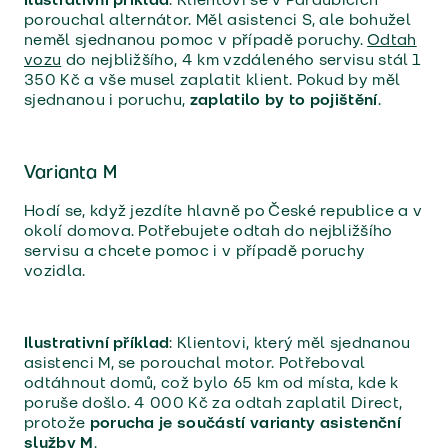
porouchal alternátor. Měl asistenci S, ale bohužel
neměl sjednanou pomoc v případě poruchy.
Odtah
vozu
do nejbližšího, 4 km vzdáleného servisu stál 1
350 Kč a vše musel zaplatit klient. Pokud by měl
sjednanou i poruchu,
zaplatilo by to pojištění
.
Varianta M
Hodí se, když jezdíte hlavně po České republice a v
okolí domova. Potřebujete odtah do nejbližšího
servisu a chcete pomoc i v případě poruchy
vozidla.
Ilustrativní příklad
: Klientovi, který měl sjednanou
asistenci M, se porouchal motor. Potřeboval
odtáhnout domů, což bylo 65 km od místa, kde k
poruše došlo. 4 000 Kč za odtah zaplatil Direct,
protože
porucha je součástí varianty asistenční
služby M
.