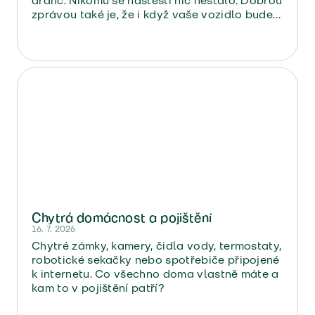
dranc. Nikomu se naštěstí nic nestalo. Dobrou
zprávou také je, že i když vaše vozidlo bude v
servisu, vy bez auta nezůstanete. Jako
poškozený totiž
máte nárok na náhradní
vozidlo
, které zaplatí povinné ručení viníka.
Chytrá domácnost a pojištění
16. 7. 2026
Chytré zámky, kamery, čidla vody, termostaty,
robotické sekačky nebo spotřebiče připojené
k internetu. Co všechno doma vlastně máte a
kam to v pojištění patří?