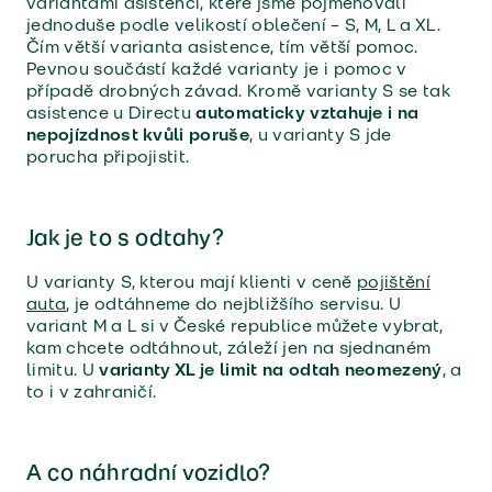
variantami asistencí, které jsme pojmenovali
jednoduše podle velikostí oblečení – S, M, L a XL.
Čím větší varianta asistence, tím větší pomoc.
Pevnou součástí každé varianty je i pomoc v
případě drobných závad. Kromě varianty S se tak
asistence u Directu
automaticky vztahuje i na
nepojízdnost kvůli poruše
, u varianty S jde
porucha připojistit.
Jak je to s odtahy?
U varianty S, kterou mají klienti v ceně
pojištění
auta
, je odtáhneme do nejbližšího servisu. U
variant M a L si v České republice můžete vybrat,
kam chcete odtáhnout, záleží jen na sjednaném
limitu. U
varianty XL je limit na odtah neomezený
, a
to i v zahraničí.
A co náhradní vozidlo?