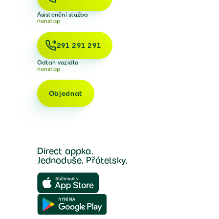
Asistenční služba
nonstop
291 291 291
Odtah vozidla
nonstop
Objednat
Direct appka.
Jednoduše. Přátelsky.