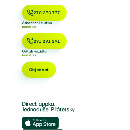
270 270 777
Asistenční služba
nonstop
291 291 291
Odtah vozidla
nonstop
Objednat
Direct appka.
Jednoduše. Přátelsky.