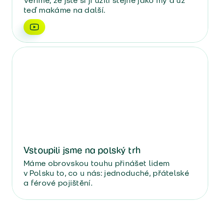
Věříme, že jste si ji užili stejně jako my a už
teď makáme na další.
Vstoupili jsme na polský trh
Máme obrovskou touhu přinášet lidem
v Polsku to, co u nás: jednoduché, přátelské
a férové pojištění.