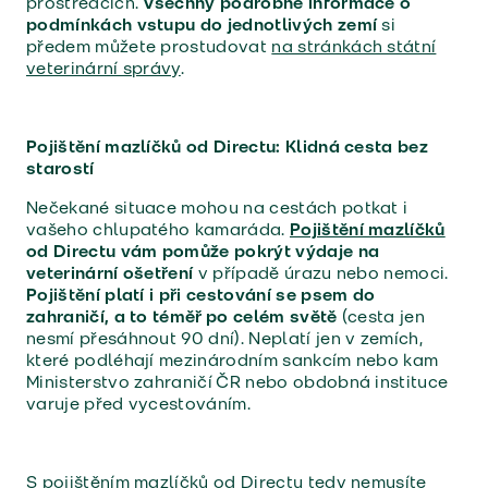
prostředcích.
Všechny podrobné informace o
podmínkách vstupu do jednotlivých zemí
si
předem můžete prostudovat
na stránkách státní
veterinární správy
.
Pojištění mazlíčků od Directu: Klidná cesta bez
starostí
Nečekané situace mohou na cestách potkat i
vašeho chlupatého kamaráda.
Pojištění mazlíčků
od Directu vám pomůže pokrýt výdaje na
veterinární ošetření
v případě úrazu nebo nemoci.
Pojištění platí i při cestování se psem do
zahraničí, a to téměř po celém světě
(cesta jen
nesmí přesáhnout 90 dní). Neplatí jen v zemích,
které podléhají mezinárodním sankcím nebo kam
Ministerstvo zahraničí ČR nebo obdobná instituce
varuje před vycestováním.
S
pojištěním mazlíčků
od Directu tedy nemusíte