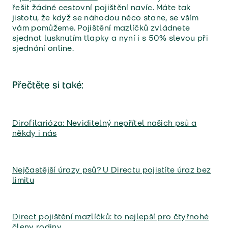
řešit žádné cestovní pojištění navíc. Máte tak
jistotu, že když se náhodou něco stane, se vším
vám pomůžeme. Pojištění mazlíčků zvládnete
sjednat lusknutím tlapky a nyní i s 50% slevou při
sjednání online.
Přečtěte si také:
Dirofilarióza: Neviditelný nepřítel našich psů a
někdy i nás
Nejčastější úrazy psů? U Directu pojistíte úraz bez
limitu
Direct pojištění mazlíčků: to nejlepší pro čtyřnohé
členy rodiny