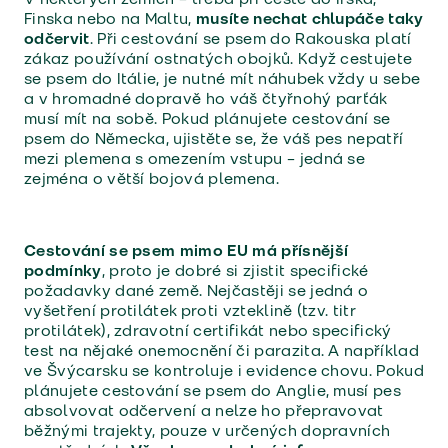
Finska nebo na Maltu,
musíte nechat chlupáče taky
odčervit
. Při cestování se psem do Rakouska platí
zákaz používání ostnatých obojků. Když cestujete
se psem do Itálie, je nutné mít náhubek vždy u sebe
a v hromadné dopravě ho váš čtyřnohý parťák
musí mít na sobě. Pokud plánujete cestování se
psem do Německa, ujistěte se, že váš pes nepatří
mezi plemena s omezením vstupu – jedná se
zejména o větší bojová plemena.
Cestování se psem mimo EU má přísnější
podmínky
, proto je dobré si zjistit specifické
požadavky dané země. Nejčastěji se jedná o
vyšetření protilátek proti vzteklině (tzv. titr
protilátek), zdravotní certifikát nebo specifický
test na nějaké onemocnění či parazita. A například
ve Švýcarsku se kontroluje i evidence chovu. Pokud
plánujete cestování se psem do Anglie, musí pes
absolvovat odčervení a nelze ho přepravovat
běžnými trajekty, pouze v určených dopravních