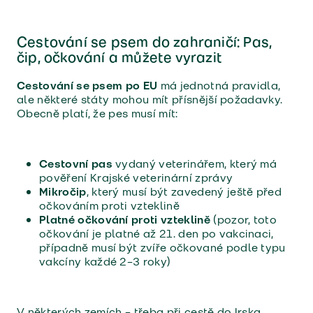
Cestování se psem do zahraničí: Pas,
čip, očkování a můžete vyrazit
Cestování se psem po EU
má jednotná pravidla,
ale některé státy mohou mít přísnější požadavky.
Obecně platí, že pes musí mít:
Cestovní pas
vydaný veterinářem, který má
pověření Krajské veterinární zprávy
Mikročip
, který musí být zavedený ještě před
očkováním proti vzteklině
Platné očkování proti vzteklině
(pozor, toto
očkování je platné až 21. den po vakcinaci,
případně musí být zvíře očkované podle typu
vakcíny každé 2–3 roky)
V některých zemích – třeba při cestě do Irska,