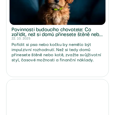
Povinnosti budoucího chovatele: Co
zařídit, než si domů přinesete štěně nebo
kotě
22. 10. 2025
Pořídit si psa nebo kočku by nemělo být
impulzivní rozhodnutí. Než si tedy domů
přinesete štěně nebo kotě, zvažte svůjživotní
styl, časové možnosti a finanční náklady.