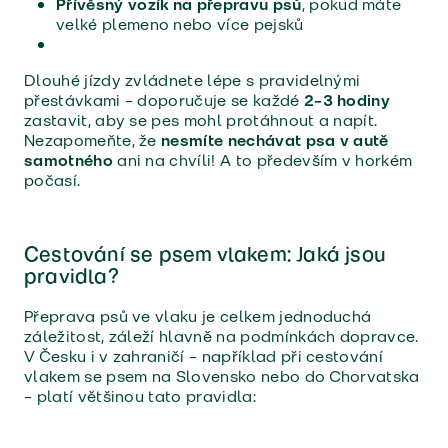
Přívěsný vozík na přepravu psů
, pokud máte
velké plemeno nebo více pejsků
Dlouhé jízdy zvládnete lépe s pravidelnými
přestávkami – doporučuje se každé
2–3 hodiny
zastavit, aby se pes mohl protáhnout a napít.
Nezapomeňte, že
nesmíte nechávat psa v autě
samotného
ani na chvíli! A to především v horkém
počasí.
Cestování se psem vlakem: Jaká jsou
pravidla?
Přeprava psů ve vlaku je celkem jednoduchá
záležitost, záleží hlavně na podmínkách dopravce.
V Česku i v zahraničí – například při cestování
vlakem se psem na Slovensko nebo do Chorvatska
– platí většinou tato pravidla: