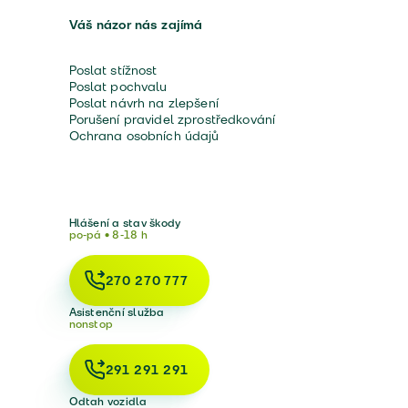
Váš názor nás zajímá
Poslat stížnost
Poslat pochvalu
Poslat návrh na zlepšení
Porušení pravidel zprostředkování
Ochrana osobních údajů
Hlášení a stav škody
po-pá • 8-18 h
270 270 777
Asistenční služba
nonstop
291 291 291
Odtah vozidla