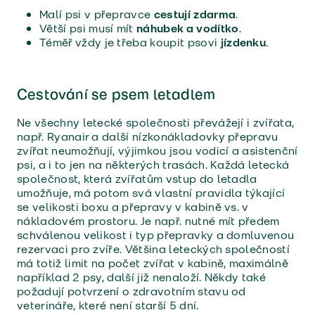
Malí psi v přepravce
cestují zdarma
.
Větší psi musí mít
náhubek a vodítko
.
Téměř vždy je třeba koupit psovi
jízdenku
.
Cestování se psem letadlem
Ne všechny letecké společnosti převážejí i zvířata,
např. Ryanair a další nízkonákladovky přepravu
zvířat neumožňují, výjimkou jsou vodicí a asistenční
psi, a i to jen na některých trasách. Každá letecká
společnost, která zvířatům vstup do letadla
umožňuje, má potom svá vlastní pravidla týkající
se velikosti boxu a přepravy v kabině vs. v
nákladovém prostoru. Je např. nutné mít předem
schválenou velikost i typ přepravky a domluvenou
rezervaci pro zvíře. Většina leteckých společností
má totiž limit na počet zvířat v kabině, maximálně
například 2 psy, další již nenaloží. Někdy také
požadují potvrzení o zdravotním stavu od
veterináře, které není starší 5 dní.