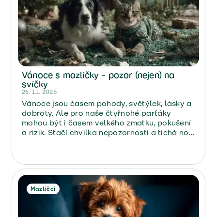
Vánoce s mazlíčky – pozor (nejen) na
svíčky
26. 11. 2025
Vánoce jsou časem pohody, světýlek, lásky a
dobroty. Ale pro naše čtyřnohé parťáky
mohou být i časem velkého zmatku, pokušení
a rizik. Stačí chvilka nepozornosti a tichá noc
je v háji…
Mazličci