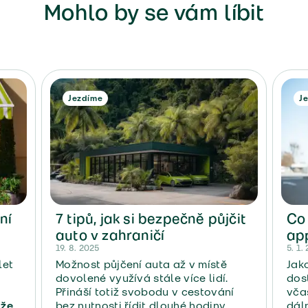
Mohlo by se vám líbit
Jezdíme
J
ní
7 tipů, jak si bezpečně půjčit
Co
auto v zahraničí
ap
19. 8. 2025
ser
5. 1.
let
Možnost půjčení auta až v místě
Jako
dovolené využívá stále více lidí.
dost
Přináší totiž svobodu v cestování
vča
 že
bez nutnosti řídit dlouhé hodiny
dáln