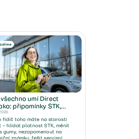
ezdíme
 všechno umí Direct
pka: připomínky STK,
visu i dálniční známky
 2026
 řidič toho máte na starosti
 – hlídat platnost STK, měnit
s gumy, nezapomenout na
iční známku, řešit servisní