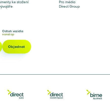
menty ke stažení
Pro média
vývojáře
Direct Group
Odtah vozidla
nonstop
Objednat