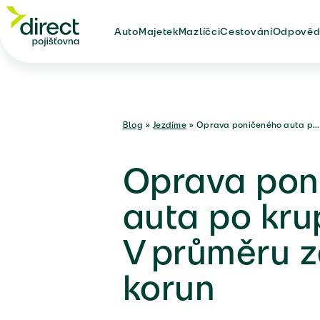
Auto
Majetek
Mazlíčci
Cestování
Odpověd
Blog
»
Jezdíme
»
Oprava poničeného auta p...
Oprava pon
auta po kru
V průměru 
korun