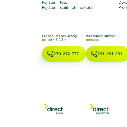
Pojištění flotil
Doku
Pojištění realitních makléřů
Pro 
Hlášení a stav škody
Asistenční služba
po-pá • 8-18 h
nonstop
270 270 777
291 291 291