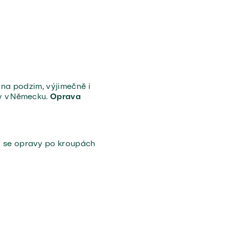
 na podzim, výjimečně i
py v Německu.
Oprava
ru se opravy po kroupách