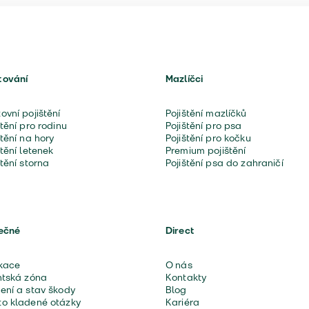
nová cena.
n ve vaší pojistné smlouvě.
tování
Mazlíčci
ovní pojištění
Pojištění mazlíčků
štění pro rodinu
Pojištění pro psa
štění na hory
Pojištění pro kočku
štění letenek
Premium pojištění
štění storna
Pojištění psa do zahraničí
ečné
Direct
kace
O nás
ntská zóna
Kontakty
ení a stav škody
Blog
o kladené otázky
Kariéra