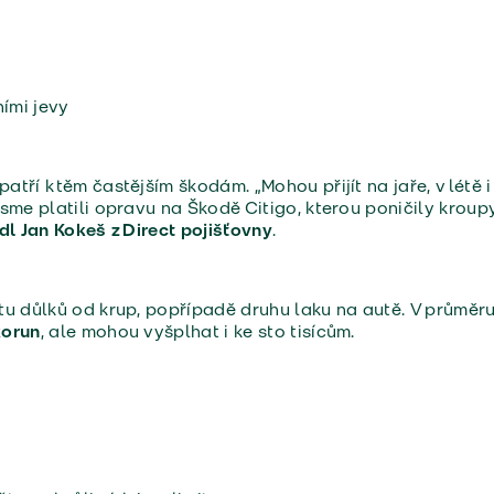
ími jevy
tří k těm častějším škodám. „Mohou přijít na jaře, v létě i
sme platili opravu na Škodě Citigo, kterou poničily krou
dl Jan Kokeš z Direct pojišťovny
.
tu důlků od krup, popřípadě druhu laku na autě. V průmě
korun
, ale mohou vyšplhat i ke sto tisícům.