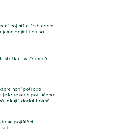
eční pojistíte. Vzhledem
jeme pojistit se na
vlastní kapsy. Obecně
které není potřeba
e je karoserie potlučená
ě lakují,“ dodal Kokeš.
da se pojištění
skel.