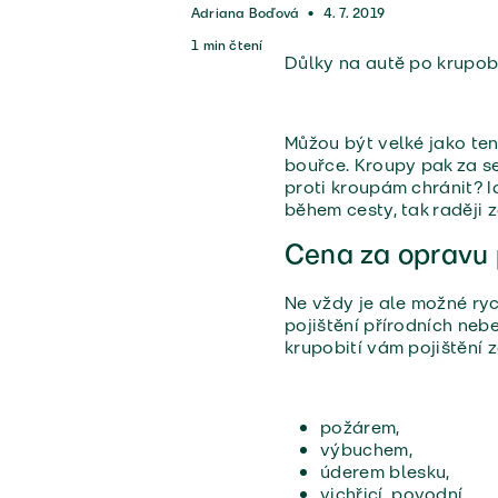
Adriana Boďová
•
4. 7. 2019
1
min čtení
Důlky na autě po krupob
Můžou být velké jako te
bouřce. Kroupy pak za se
proti kroupám chránit? I
během cesty, tak raději 
Cena za opravu 
Ne vždy je ale možné ryc
pojištění přírodních neb
krupobití vám pojištění 
požárem,
výbuchem,
úderem blesku,
vichřicí, povodní,