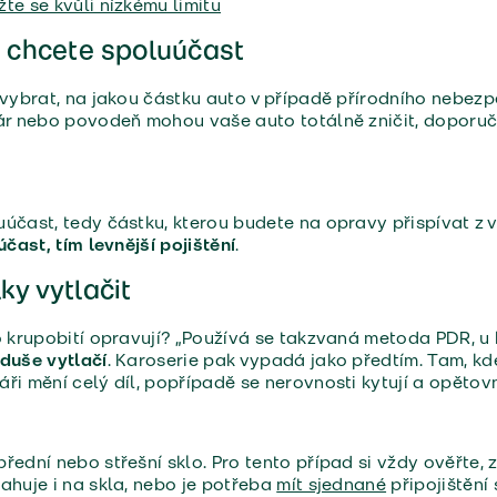
te se kvůli nízkému limitu
u chcete spoluúčast
 vybrat, na jakou částku auto v případě přírodního nebezp
ár nebo povodeň mohou vaše auto totálně zničit, doporuču
účast, tedy částku, kterou budete na opravy přispívat z 
čast, tím levnější pojištění
.
ky vytlačit
o krupobití opravují? „Používá se takzvaná metoda PDR, u 
duše vytlačí
. Karoserie pak vypadá jako předtím. Tam, kd
ři mění celý díl, popřípadě se nerovnosti kytují a opětovn
řední nebo střešní sklo. Pro tento případ si vždy ověřte, z
ahuje i na skla, nebo je potřeba
mít sjednané
připojištění 