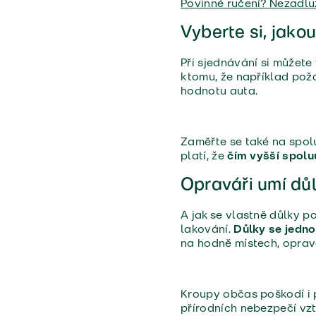
Povinné ručení? Nezadluž
Vyberte si, jako
Při sjednávání si můžete
k tomu, že například pož
hodnotu auta.
Zaměřte se také na spolu
platí, že
čím vyšší spoluú
Opraváři umí důl
A jak se vlastně důlky p
lakování.
Důlky se jedno
na hodně místech, opravá
Kroupy občas poškodí i p
přírodních nebezpečí vzt