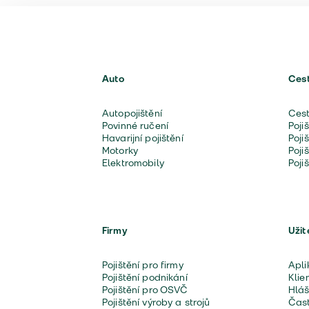
pojištění a je taky uvede
Auto
Ces
Autopojištění
Cest
Povinné ručení
Poji
Havarijní pojištění
Poji
Motorky
Poji
Elektromobily
Poji
Firmy
Užit
Pojištění pro firmy
Apli
Pojištění podnikání
Klie
Pojištění pro OSVČ
Hláš
Pojištění výroby a strojů
Čast