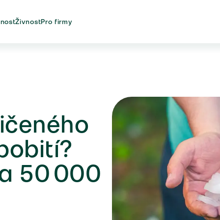
nost
Živnost
Pro firmy
ičeného
pobití?
za 50 000