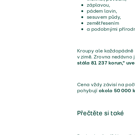
záplavou,
pádem lavin,
sesuvem půdy,
zemětřesením
a podobnými přírodn
Kroupy ale každopádně pa
v zimě. Zrovna nedávno j
stála 81 237 korun,“ uve
Cena vždy závisí na poč
pohybují
okolo 50 000 
Přečtěte si také