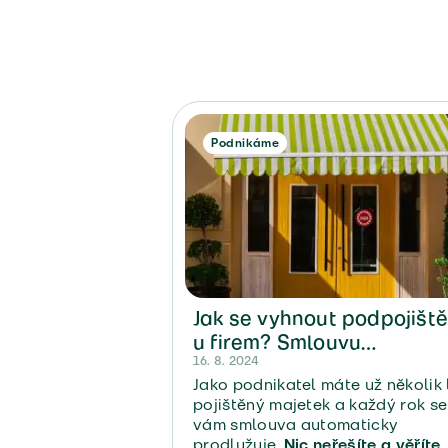
Podnikáme
Jak se vyhnout podpojiště
u firem? Smlouvu
aktualizujte každý rok
16. 8. 2024
Jako podnikatel máte už několik 
pojištěný majetek a každý rok se
vám smlouva automaticky
prodlužuje.
Nic neřešíte a věříte,