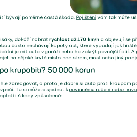
ití bývají poměrně častá škoda.
Pojištění
vám tak může ušet
nisáky, dokáží nabrat
rychlost až 170 km/h
a objevují se p
bou často nechávají kapoty aut, které vypadají jak hřiště 
deální je mít auto v garáži nebo ho zakrýt pevnější fólií. 
zajet na nějaké kryté místo pod strom, most nebo jiný podj
po krupobití? 50 000 korun
hle zareagovat, a proto je dobré si auto proti kroupám poji
ezpečí. To si můžete sjednat k
povinnému ručení nebo havar
zaplatí i š kody způsobené: