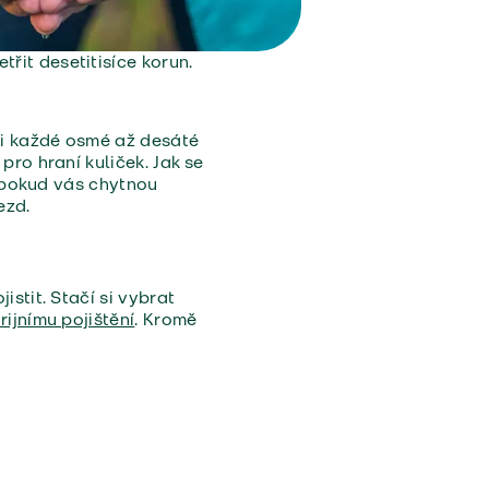
řit desetitisíce korun.
ři každé osmé až desáté
pro hraní kuliček. Jak se
A pokud vás chytnou
ezd.
stit. Stačí si vybrat
ijnímu pojištění
. Kromě