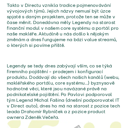
Takto v Directu vznikla tradice pojmenovávání
vývojových týmů. Jejich názvy nemusí být úzce
spjaté s daným projektem, protože ten se může v
čase měnit. Donedávna měly Legendy na starost
finanční modul v našem core systému a portál pro
naše makléře. Aktuálně u nás došlo k nějakým
změnám a dnes fungujeme na bázi value streamů,
o kterých si povíme příště.
Legendy se tedy dnes zabývají vším, co se týká
firemního pojištění – prodejem i konfigurací
produktu. Dodávají do všech našich kanálů (webu,
makléřského portálu, core systému…) byznysově
hodnotné věci, které jsou navázané právě na
podnikatelské pojištění. Po Pavlovi podporoval
tým Legend Michal Fašina (dnešní podporovatel IT
v Direct auto), dnes ho má na starost z pozice tech
leada Drahomír Rybníček a z pozice product
ownera Zdeněk Večeřa.