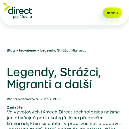
menu
Blog
»
Inovujeme
»
Legendy, Strážci, Migran...
Legendy, Strážci,
Migranti a další
Alena Kastnerová
•
27. 7. 2023
2
min čtení
Ve vývojových týmech Direct technologies nejsme
jen obyčejná parta kolegů. Jsme především
kamarádi, kteří se chtějí i v práci zasmát a pobavit.