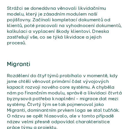
Strážci se donedávna věnovali likvidačnímu
modelu, který je zásadním modulem naší
pojišťovny. Začínali kompletací dokumentů od
klientů, poté pracovali na vyhodnocení dokumentů,
kalkulaci a vyplacení škody klientovi. Dneska
zastřešují vše, co se týká likvidace a jejich
procesů.
Migranti
Rozdělení do čtyř týmů probíhalo v momentě, kdy
jsme chtěli věnovat primární část vývojových
kapacit rozvoji nového core systému. A chyběla
nám po finančním modulu, správě a likvidaci čtvrtá
byznysová potřeba k naplnění – migrace dat mezi
systémy. Čtvrtý tým se tak pojmenoval jako
Migranti, dominantním prvkem loga se stal tučňák.
O názvu se opět hlasovalo, ale v tomto případě
název velmi přesně odpovídal charakteristice
práce týmu a projektu.