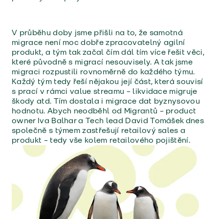
V průběhu doby jsme přišli na to, že samotná
migrace není moc dobře zpracovatelný agilní
produkt, a tým tak začal čím dál tím více řešit věci,
které původně s migrací nesouvisely. A tak jsme
migraci rozpustili rovnoměrně do každého týmu.
Každý tým tedy řeší nějakou její část, která souvisí
s prací v rámci value streamu – likvidace migruje
škody atd. Tím dostala i migrace dat byznysovou
hodnotu. Abych neodběhl od Migrantů – product
owner Iva Balhar a Tech lead David Tomášek dnes
společně s týmem zastřešují retailový sales a
produkt – tedy vše kolem retailového pojištění.