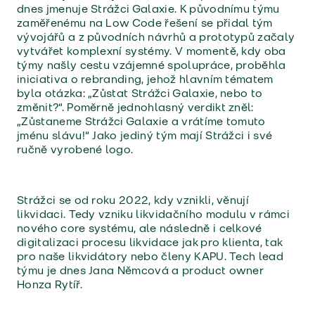
dnes jmenuje Strážci Galaxie. K původnímu týmu
zaměřenému na Low Code řešení se přidal tým
vývojářů a z původních návrhů a prototypů začaly
vytvářet komplexní systémy. V momentě, kdy oba
týmy našly cestu vzájemné spolupráce, proběhla
iniciativa o rebranding, jehož hlavním tématem
byla otázka: „Zůstat Strážci Galaxie, nebo to
změnit?“. Poměrně jednohlasný verdikt zněl:
„Zůstaneme Strážci Galaxie a vrátíme tomuto
jménu slávu!“ Jako jediný tým mají Strážci i své
ručně vyrobené logo.
Strážci se od roku 2022, kdy vznikli, věnují
likvidaci. Tedy vzniku likvidačního modulu v rámci
nového core systému, ale následně i celkové
digitalizaci procesu likvidace jak pro klienta, tak
pro naše likvidátory nebo členy KAPU. Tech lead
týmu je dnes Jana Němcová a product owner
Honza Rytíř.