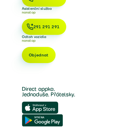
Asistenční služba
nonstop
291 291 291
Odtah vozidla
nonstop
Objednat
Direct appka.
Jednoduše. Přátelsky.