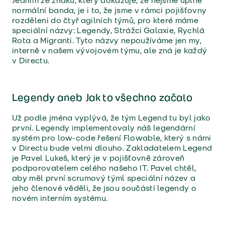
Jedním ze znaků, který dokazuje, že nejsme úplně
normální banda, je i to, že jsme v rámci pojišťovny
rozděleni do čtyř agilních týmů, pro které máme
speciální názvy: Legendy, Strážci Galaxie, Rychlá
Rota a Migranti. Tyto názvy nepoužíváme jen my,
interně v našem vývojovém týmu, ale zná je každý
v Directu.
Legendy aneb Jak to všechno začalo
Už podle jména vyplývá, že tým Legend tu byl jako
první. Legendy implementovaly náš legendární
systém pro low-code řešení Flowable, který s námi
v Directu bude velmi dlouho. Zakladatelem Legend
je Pavel Lukeš, který je v pojišťovně zároveň
podporovatelem celého našeho IT. Pavel chtěl,
aby měl první scrumový týml speciální název a
jeho členové věděli, že jsou součástí legendy o
novém interním systému.