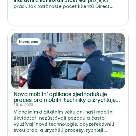
intuitivní a komfortní prostředí
pro jejich
práci. Jak totiž roste počet klientů Direct
pojišťovny, tak roste i počet našich
zprostředkovatelů.
Inovujeme
Nová mobilní aplikace zjednodušuje
proces pro mobilní techniky a zrychluje
jejich práci
15. 6. 2023
V dnešním digitálním věku ani naši mobilní
likvidátoři nezůstávají pozadu a často
využívají nové technologie, abyzefektivnili
svou práci a urychlili procesy, rychleji