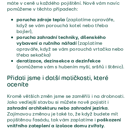
máte v ceně u každého pojištění. Nově vám navíc
pomůžeme v těchto případech:
porucha zdroje tepla
(zaplatíme opraváře,
když se vám porouchá kotel nebo třeba
bojler),
porucha zahradní techniky, dílenského
vybavení a ručního nářadí
(zaplatíme
opraváře, když se vám porouchá vrtačka nebo
třeba sekačka)
deratizace, dezinsekce a dezinfekce
(pomůžeme vám s hubením myší, sršňů i štěnic).
Přidali jsme i další maličkosti, které
oceníte
Kromě větších změn jsme se zaměřili i na drobnosti.
Jako vedlejší stavbu si můžete nově pojistit i
zahradní architekturu nebo zahradní jezírka
.
Zajímavou změnou je také to, že když budete mít
pojištěnou fasádu, tak vám zaplatíme i
poškození
vnitřního zateplení a izolace domu zvířaty
.