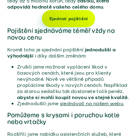
tedy až 5 milionů korun, tedy
částku, která
odpovídá hodnotě vašeho celého domu
.
Sjednat pojištění
Pojištění sjednáváme téměř vždy na
novou cenu
Kromě toho je sjednání pojištění
jednodušší a
výhodnější
i díky dalším změnám:
Zrušili jsme možnost vyplácení škod v
časových cenách, které jsou pro klienty
nevýhodné. Nově ve většině případů
proplácíme škody v nových cenách. Například
za starou sedačku tak dostanete tolik peněz,
abyste si mohli koupit novou ve stejné kvalitě
.
Zjednodušili jsme
sjednávač na našem webu
.
Pomůžeme s krysami i poruchou kotle
nebo vrtačky
Rozšířili jsme nabídku asistenčních služeb, které