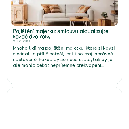
Pojištění majetku: smlouvu aktualizujte
každé dva roky
9. 12. 2025
Mnoho lidí má
pojištění majetku
, které si kdysi
sjednali, a příliš neřeší, jestli ho mají správně
nastavené. Pokud by se něco stalo, tak by je
ale mohlo čekat nepříjemné překvapení.
Pokud mají totiž ve smlouvě nižší hodnotu
nemovitosti nebo domácnosti, může
pojišťovna
vyplatit v případě škody méně
peněz
a takzvaně ponížit pojistné plnění.