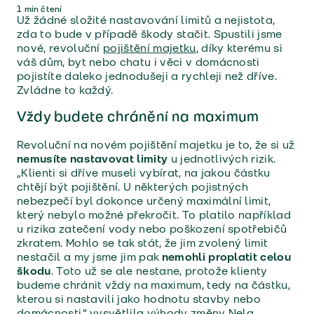
1
min čtení
Už žádné složité nastavování limitů a nejistota,
zda to bude v případě škody stačit. Spustili jsme
nové, revoluční
pojištění majetku
, díky kterému si
váš dům, byt nebo chatu i věci v domácnosti
pojistíte daleko jednodušeji a rychleji než dříve.
Zvládne to každý.
Vždy budete chránění na maximum
Revoluční na novém pojištění majetku je to, že si už
nemusíte nastavovat limity
u jednotlivých rizik.
„Klienti si dříve museli vybírat, na jakou částku
chtějí být pojištění. U některých pojistných
nebezpečí byl dokonce určený maximální limit,
který nebylo možné překročit. To platilo například
u rizika zatečení vody nebo poškození spotřebičů
zkratem. Mohlo se tak stát, že jim zvolený limit
nestačil a my jsme jim pak
nemohli proplatit celou
škodu
. Toto už se ale nestane, protože klienty
budeme chránit vždy na maximum, tedy na částku,
kterou si nastavili jako hodnotu stavby nebo
domácnosti,“ vysvětlila výhody změny Nela