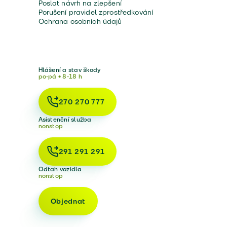
Poslat návrh na zlepšení
Porušení pravidel zprostředkování
Ochrana osobních údajů
Hlášení a stav škody
po-pá • 8-18 h
270 270 777
Asistenční služba
nonstop
291 291 291
Odtah vozidla
nonstop
Objednat