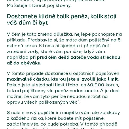
Maťašeje z Direct pojišťovny.
Dostanete klidně tolik peněz, kolik stojí
váš dům či byt
V čem je tato změna důležitá, nejlépe pochopíte na
příkladu. Představte si, že máte dům pojištěný na 5
milionů korun. K tomu si sjednáte i připojištění
zatečení vody, které vám pomůže, když vám
například
při prudkém dešti zateče voda střechou
až do obýváku
.
V tomto případě dostanete u ostatních pojišťoven
maximálně částku, kterou jste si zvolili jako limit
.
Pokud jste si sjednali limit třeba jen 60 000 korun,
tak od pojišťovny víc peněz nedostanete. A je dost
možné, že vám tyto peníze nebudou stačit na
opravu všech poškozených věcí.
S naším nový pojištěním majetku vám ale za škody
z každého rizika, které budete mít pojištěné,
zaplatíme vše, co bude potřeba. V tomto případě