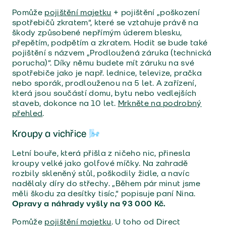
Pomůže
pojištění majetku
+ pojištění „poškození
spotřebičů zkratem“, které se vztahuje právě na
škody způsobené nepřímým úderem blesku,
přepětím, podpětím a zkratem. Hodit se bude také
pojištění s názvem „Prodloužená záruka (technická
porucha)“. Díky němu budete mít záruku na své
spotřebiče jako je např. lednice, televize, pračka
nebo sporák, prodlouženou na 5 let. A zařízení,
která jsou součástí domu, bytu nebo vedlejších
staveb, dokonce na 10 let.
Mrkněte na podrobný
přehled
.
Kroupy a vichřice 🌬
Letní bouře, která přišla z ničeho nic, přinesla
kroupy velké jako golfové míčky. Na zahradě
rozbily skleněný stůl, poškodily židle, a navíc
nadělaly díry do střechy. „Během pár minut jsme
měli škodu za desítky tisíc,“ popisuje paní Nina.
Opravy a náhrady vyšly na 93 000 Kč.
Pomůže
pojištění majetku
. U toho od Direct