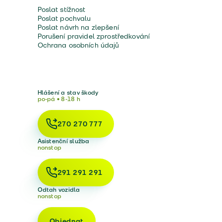
Poslat stížnost
Poslat pochvalu
Poslat návrh na zlepšení
Porušení pravidel zprostředkování
Ochrana osobních údajů
Hlášení a stav škody
po-pá • 8-18 h
270 270 777
Asistenční služba
nonstop
291 291 291
Odtah vozidla
nonstop
Objednat