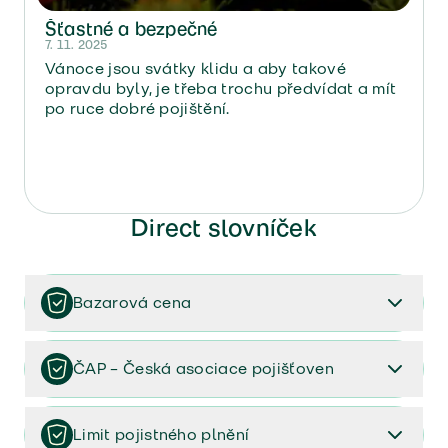
Šťastné a bezpečné
7. 11. 2025
Vánoce jsou svátky klidu a aby takové
opravdu byly, je třeba trochu předvídat a mít
po ruce dobré pojištění.
Direct slovníček
Bazarová cena
Můžete se také setkat s termíny obvyklá cena, dle
stáří předmětu, cena se započtením opotřebení
ČAP – Česká asociace pojišťoven
Pokud máte věci pojištěné na bazarovou cenu, tak
při jejich zničení dostanete částku, která odpovídá
Sdružuje pojišťovny s cílem podporovat jejich
tomu, za kolik byste věci prodali v době před
vzájemnou spolupráci. Zajímá vás víc, mrkněte
na
Limit pojistného plnění
zničením.
Roli tedy hraje i opotřebení.
stránky ČAPu
.