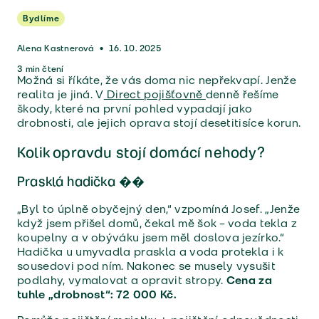
Bydlíme
Alena Kastnerová
•
16. 10. 2025
3
min čtení
Možná si říkáte, že vás doma nic nepřekvapí. Jenže
realita je jiná. V
Direct pojišťovně
denně řešíme
škody, které na první pohled vypadají jako
drobnosti, ale jejich oprava stojí desetitisíce korun.
Kolik opravdu stojí domácí nehody?
Prasklá hadička �
�
„Byl to úplně obyčejný den,“ vzpomíná Josef. „Jenže
když jsem přišel domů, čekal mě šok – voda tekla z
koupelny a v obýváku jsem měl doslova jezírko.“
Hadička u umyvadla praskla a voda protekla i k
sousedovi pod ním. Nakonec se musely vysušit
podlahy, vymalovat a opravit stropy.
Cena za
tuhle „drobnost“: 72 000 Kč.