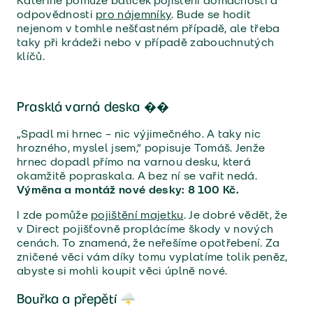
Kateřině pomůže balíček pojištění domácnosti a
odpovědnosti
pro nájemníky
. Bude se hodit
nejenom v tomhle nešťastném případě, ale třeba
taky při krádeži nebo v případě zabouchnutých
klíčů.
Prasklá varná deska �
�
„Spadl mi hrnec – nic výjimečného. A taky nic
hrozného, myslel jsem,“ popisuje Tomáš. Jenže
hrnec dopadl přímo na varnou desku, která
okamžitě popraskala. A bez ní se vařit nedá.
Výměna a montáž nové desky: 8 100 Kč.
I zde pomůže
pojištění majetku
. Je dobré vědět, že
v Direct pojišťovně proplácíme škody v nových
cenách. To znamená, že neřešíme opotřebení. Za
zničené věci vám díky tomu vyplatíme tolik peněz,
abyste si mohli koupit věci úplně nové.
Bouřka a přepětí 🌩