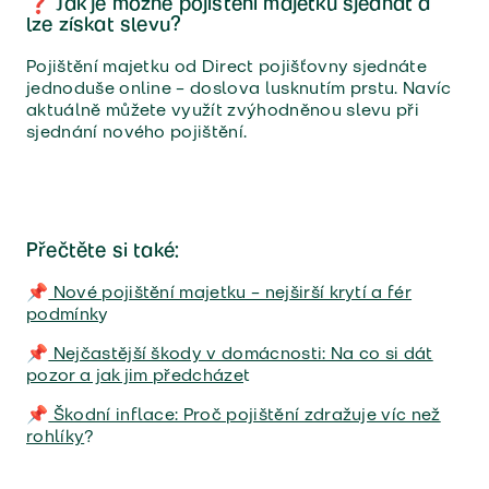
❓ Jak je možné pojištění majetku sjednat a
lze získat slevu?
Pojištění majetku od Direct pojišťovny sjednáte
jednoduše online – doslova lusknutím prstu. Navíc
aktuálně můžete využít zvýhodněnou slevu při
sjednání nového pojištění.
Přečtěte si také:
📌
Nové pojištění majetku – nejširší krytí a fér
podmínk
y
📌
Nejčastější škody v domácnosti: Na co si dát
pozor a jak jim předcháze
t
📌
Škodní inflace: Proč pojištění zdražuje víc než
rohlíky
?