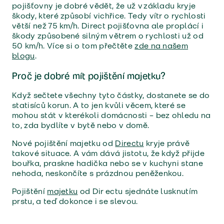
pojišťovny je dobré vědět, že už v základu kryje
škody, které způsobí vichřice. Tedy vítr o rychlosti
větší než 75 km/h. Direct pojišťovna ale proplácí i
škody způsobené silným větrem o rychlosti už od
50 km/h. Více si o tom přečtěte
zde na našem
blogu
.
Proč je dobré mít pojištění majetku?
Když sečtete všechny tyto částky, dostanete se do
statisíců korun. A to jen kvůli věcem, které se
mohou stát v kterékoli domácnosti – bez ohledu na
to, zda bydlíte v bytě nebo v domě.
Nové pojištění majetku od
Directu
kryje právě
takové situace. A vám dává jistotu, že když přijde
bouřka, praskne hadička nebo se v kuchyni stane
nehoda, neskončíte s prázdnou peněženkou.
Pojištění
majetku
od Dir ectu sjednáte lusknutím
prstu, a teď dokonce i se slevou.