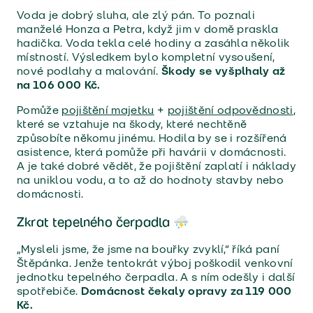
Voda je dobrý sluha, ale zlý pán. To poznali
manželé Honza a Petra, když jim v domě praskla
hadička. Voda tekla celé hodiny a zasáhla několik
místností. Výsledkem bylo kompletní vysoušení,
nové podlahy a malování.
Škody se vyšplhaly až
na 106 000 Kč.
Pomůže
pojištění majetku
+
pojištění odpovědnosti
,
které se vztahuje na škody, které nechtěně
způsobíte někomu jinému. Hodila by se i rozšířená
asistence, která pomůže při havárii v domácnosti.
A je také dobré vědět, že pojištění zaplatí i náklady
na uniklou vodu, a to až do hodnoty stavby nebo
domácnosti.
Zkrat tepelného čerpadla ⛈️
„Mysleli jsme, že jsme na bouřky zvyklí,“ říká paní
Štěpánka. Jenže tentokrát výboj poškodil venkovní
jednotku tepelného čerpadla. A s ním odešly i další
spotřebiče.
Domácnost čekaly opravy za 119 000
Kč.