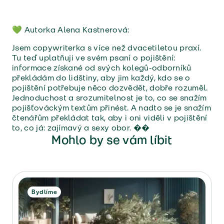
💚 Autorka Alena Kastnerová
:
Jsem copywriterka s více než dvacetiletou praxí.
Tu teď uplatňuji ve svém psaní o pojištění:
informace získané od svých kolegů-odborníků
překládám do lidštiny, aby jim každý, kdo se o
pojištění potřebuje něco dozvědět, dobře rozuměl.
Jednoduchost a srozumitelnost je to, co se snažím
pojišťováckým textům přinést. A nadto se je snažím
čtenářům překládat tak, aby i oni viděli v pojištění
to, co já: zajímavý a sexy obor. �
�
Mohlo by se vám líbit
Bydlíme