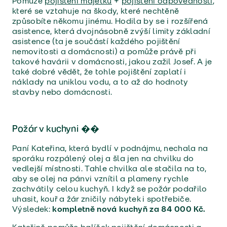
Pomůže
pojištění majetku
+
pojištění odpovědnosti
,
které se vztahuje na škody, které nechtěně
způsobíte někomu jinému. Hodila by se i rozšířená
asistence, která dvojnásobně zvýší limity základní
asistence (ta je součástí každého pojištění
nemovitosti a domácnosti) a pomůže právě při
takové havárii v domácnosti, jakou zažil Josef. A je
také dobré vědět, že tohle pojištění zaplatí i
náklady na uniklou vodu, a to až do hodnoty
stavby nebo domácnosti.
Požár v kuchyni �
�
Paní Kateřina, která bydlí v podnájmu, nechala na
sporáku rozpálený olej a šla jen na chvilku do
vedlejší místnosti. Tahle chvilka ale stačila na to,
aby se olej na pánvi vznítil a plameny rychle
zachvátily celou kuchyň. I když se požár podařilo
uhasit, kouř a žár zničily nábytek i spotřebiče.
Výsledek:
kompletně nová kuchyň za 84 000 Kč.