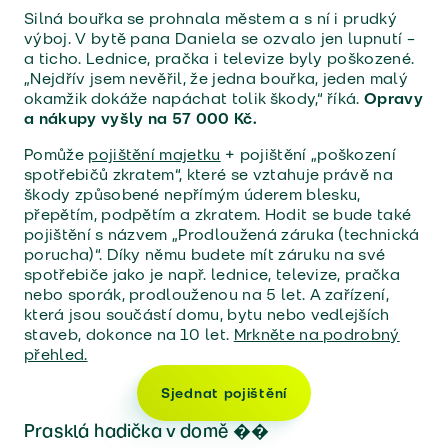
Silná bouřka se prohnala městem a s ní i prudký
výboj. V bytě pana Daniela se ozvalo jen lupnutí –
a ticho. Lednice, pračka i televize byly poškozené.
„Nejdřív jsem nevěřil, že jedna bouřka, jeden malý
okamžik dokáže napáchat tolik škody,“ říká.
Opravy
a nákupy vyšly na 57 000 Kč.
Pomůže
pojištění majetku
+ pojištění „poškození
spotřebičů zkratem“, které se vztahuje právě na
škody způsobené nepřímým úderem blesku,
přepětím, podpětím a zkratem. Hodit se bude také
pojištění s názvem „Prodloužená záruka (technická
porucha)“. Díky němu budete mít záruku na své
spotřebiče jako je např. lednice, televize, pračka
nebo sporák, prodlouženou na 5 let. A zařízení,
která jsou součástí domu, bytu nebo vedlejších
staveb, dokonce na 10 let.
Mrkněte na podrobný
přehled.
Sjednat pojištění
Prasklá hadička v domě �
�