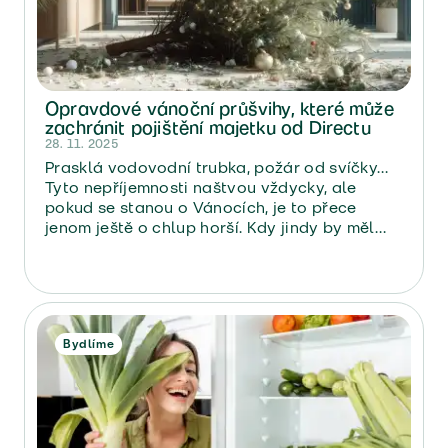
Opravdové vánoční průšvihy, které může
zachránit pojištění majetku od Directu
28. 11. 2025
Prasklá vodovodní trubka, požár od svíčky…
Tyto nepříjemnosti naštvou vždycky, ale
pokud se stanou o Vánocích, je to přece
jenom ještě o chlup horší. Kdy jindy by měl
mít člověk klid než o Vánocích? Vánoce jsou
přece časem pohody, světýlek a rodinných
tradic, ne mokrého stropu ze sousedovic
pračky.
Bydlíme