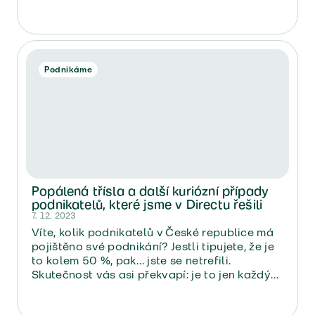
nikoli lidské životy, ale obchod a přeprava
věcí stály o počátků pojišťovnictví.
Podnikáme
Popálená třísla a další kuriózní případy
podnikatelů, které jsme v Directu řešili
7. 12. 2023
Víte, kolik podnikatelů v České republice má
pojištěno své podnikání? Jestli tipujete, že je
to kolem 50 %, pak… jste se netrefili.
Skutečnost vás asi překvapí: je to jen každý
jedenáctý, tedy jenom něco kolem 8 %
podnikatelů.