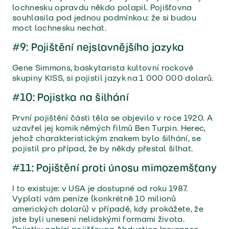
lochnesku opravdu někdo polapil. Pojišťovna
souhlasila pod jednou podmínkou: že si budou
moct lochnesku nechat.
#9: Pojištění nejslavnějšího jazyka
Gene Simmons, baskytarista kultovní rockové
skupiny KISS, si pojistil jazyk na 1 000 000 dolarů.
#10: Pojistka na šilhání
První pojištění části těla se objevilo v roce 1920. A
uzavřel jej komik němých filmů Ben Turpin. Herec,
jehož charakteristickým znakem bylo šilhání, se
pojistil pro případ, že by někdy přestal šilhat.
#11: Pojištění proti únosu mimozemšťany
I to existuje: v USA je dostupné od roku 1987.
Vyplatí vám peníze (konkrétně 10 milionů
amerických dolarů) v případě, kdy prokážete, že
jste byli uneseni nelidskými formami života.