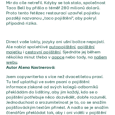
Mir do cíle netrefil. Kdyby se tak stalo, společnost
Taco Bell by přišla o téměř 280 milionů dolarů.
Proto tento řetězec restaurací uzavřel pojistku
později nazvanou „taco pojištění“, aby pokryl
případná rizika.
Direct vaše lokty, jazyky ani ušní boltce nepojistí.
Ale nabízí spolehlivé
autopojištění
,
pojištění
majetku
i
cestovní pojištění
. Sjednáte jej během
několika minut třeba v
appce
nebo tady, na
našem
webu
.
Autor Alena Kastnerová:
Jsem copywriterka s více než dvacetiletou praxí.
Tu teď uplatňuji ve svém psaní o pojištění:
informace získané od svých kolegů-odborníků
překládám do lidštiny, aby jim každý, kdo se o
pojištění potřebuje něco dozvědět, dobře rozuměl.
Jednoduchost a srozumitelnost je to, co se snažím
pojišťováckým textům přinést. A nadto se je snažím
čtenářům překládat tak, aby i oni viděli v pojištění