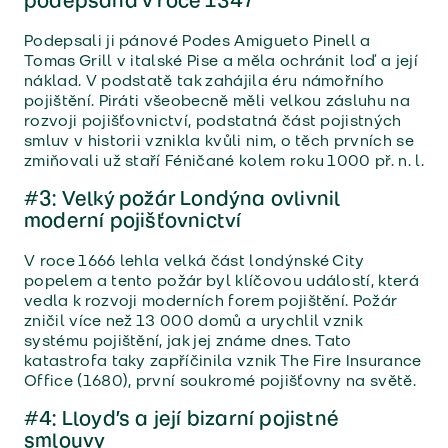
podepsána v roce 1347
Podepsali ji pánové Podes Amigueto Pinell a
Tomas Grill v italské Pise a měla ochránit loď a její
náklad. V podstatě tak zahájila éru námořního
pojištění. Piráti všeobecně měli velkou zásluhu na
rozvoji pojišťovnictví, podstatná část pojistných
smluv v historii vznikla kvůli nim, o těch prvních se
zmiňovali už staří Féničané kolem roku 1000 př. n. l.
#3: Velký požár Londýna ovlivnil
moderní pojišťovnictví
V roce 1666 lehla velká část londýnské City
popelem a tento požár byl klíčovou událostí, která
vedla k rozvoji moderních forem pojištění. Požár
zničil více než 13 000 domů a urychlil vznik
systému pojištění, jak jej známe dnes. Tato
katastrofa taky zapříčinila vznik The Fire Insurance
Office (1680), první soukromé pojišťovny na světě.
#4: Lloyd’s a její bizarní pojistné
smlouvy