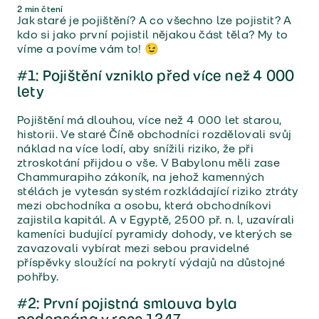
2
min čtení
Jak staré je pojištění? A co všechno lze pojistit? A
kdo si jako první pojistil nějakou část těla? My to
víme a povíme vám to! 😉
#1: Pojištění vzniklo před více než 4 000
lety
Pojištění má dlouhou, více než 4 000 let starou,
historii. Ve staré Číně obchodníci rozdělovali svůj
náklad na více lodí, aby snížili riziko, že při
ztroskotání přijdou o vše. V Babylonu měli zase
Chammurapiho zákoník, na jehož kamenných
stélách je vytesán systém rozkládající riziko ztráty
mezi obchodníka a osobu, která obchodníkovi
zajistila kapitál. A v Egyptě, 2500 př. n. l, uzavírali
kameníci budující pyramidy dohody, ve kterých se
zavazovali vybírat mezi sebou pravidelné
příspěvky sloužící na pokrytí výdajů na důstojné
pohřby.
#2: První pojistná smlouva byla