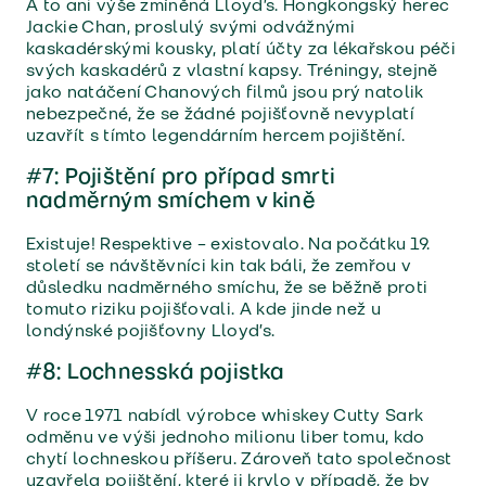
A to ani výše zmíněná Lloyd’s. Hongkongský herec
Jackie Chan, proslulý svými odvážnými
kaskadérskými kousky, platí účty za lékařskou péči
svých kaskadérů z vlastní kapsy. Tréningy, stejně
jako natáčení Chanových filmů jsou prý natolik
nebezpečné, že se žádné pojišťovně nevyplatí
uzavřít s tímto legendárním hercem pojištění.
#7: Pojištění pro případ smrti
nadměrným smíchem v kině
Existuje! Respektive – existovalo. Na počátku 19.
století se návštěvníci kin tak báli, že zemřou v
důsledku nadměrného smíchu, že se běžně proti
tomuto riziku pojišťovali. A kde jinde než u
londýnské pojišťovny Lloyd’s.
#8: Lochnesská pojistka
V roce 1971 nabídl výrobce whiskey Cutty Sark
odměnu ve výši jednoho milionu liber tomu, kdo
chytí lochneskou příšeru. Zároveň tato společnost
uzavřela pojištění, které ji krylo v případě, že by