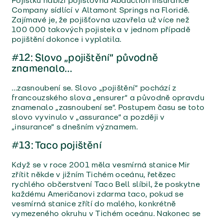
Pojistku nabízí pojišťovna Abduction Insurance
Company sídlící v Altamont Springs na Floridě.
Zajímavé je, že pojišťovna uzavřela už více než
100 000 takových pojistek a v jednom případě
pojištění dokonce i vyplatila.
#12: Slovo „pojištění“ původně
znamenalo…
…zasnoubení se. Slovo „pojištění“ pochází z
francouzského slova „ensurer“ a původně opravdu
znamenalo „zasnoubení se“. Postupem času se toto
slovo vyvinulo v „assurance“ a později v
„insurance“ s dnešním významem.
#13: Taco pojištění
Když se v roce 2001 měla vesmírná stanice Mir
zřítit někde v jižním Tichém oceánu, řetězec
rychlého občerstvení Taco Bell slíbil, že poskytne
každému Američanovi zdarma taco, pokud se
vesmírná stanice zřítí do malého, konkrétně
vymezeného okruhu v Tichém oceánu. Nakonec se