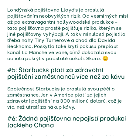
Londýnská pojišťovna Lloyd’s je proslulá
pojišťováním neobvyklých rizik. Od vesmírných misí
až po extravagantní hollywoodské produkce –
tato pojišťovna prostě pojišťuje rizika, kterým se
jiné pojišťovny vyhýbají. A tak v minulosti pojistila
třeba nohy Tiny Turnerové a chodidla Davida
Beckhama. Poskytla také krytí pokusu přeplout
kanál La Manche ve vaně, čímž dokázala svou
ochotu pokrýt v podstatě cokoli. Skoro. 😊
#5: Starbucks platí za zdravotní
pojištění zaměstnanců více než za kávu
Společnost Starbucks je proslulá svou péčí o
zaměstnance. Jen v Americe platí za jejich
zdravotní pojištění na 300 milionů dolarů, což je
víc, než utratí za nákup kávy.
#6: Žádná pojišťovna nepojistí produkci
Jackieho Chana