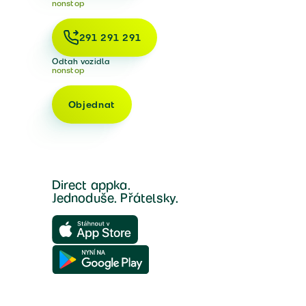
nonstop
291 291 291
Odtah vozidla
nonstop
Objednat
Direct appka.
Jednoduše. Přátelsky.