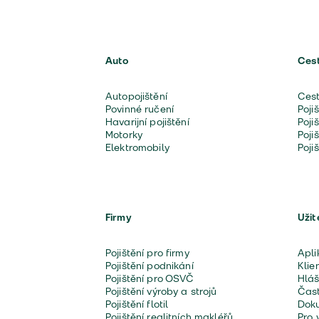
Auto
Ces
Autopojištění
Cest
Povinné ručení
Poji
Havarijní pojištění
Poji
Motorky
Poji
Elektromobily
Poji
Firmy
Užit
Pojištění pro firmy
Apli
Pojištění podnikání
Klie
Pojištění pro OSVČ
Hláš
Pojištění výroby a strojů
Čast
Pojištění flotil
Doku
Pojištění realitních makléřů
Pro 