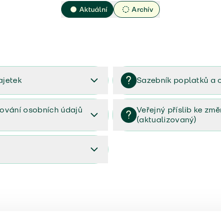
Aktuální
Archív
ajetek
Sazebník poplatků a 
2023
Sazebník poplatků a odměn 
ování osobních údajů
Veřejný příslib ke zm
(aktualizovaný)
osobních údajů (PDF)
Veřejný příslib ke změnám poj