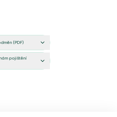
odměn (PDF)
(PDF)
ěnám pojištění
ištění (aktualizovaný)