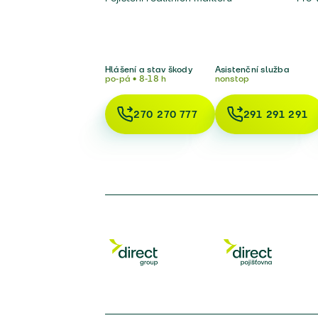
Hlášení a stav škody
Asistenční služba
po-pá • 8-18 h
nonstop
270 270 777
291 291 291