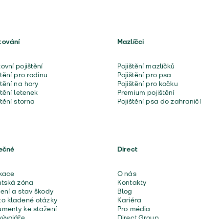
tování
Mazlíčci
ovní pojištění
Pojištění mazlíčků
štění pro rodinu
Pojištění pro psa
štění na hory
Pojištění pro kočku
štění letenek
Premium pojištění
štění storna
Pojištění psa do zahraničí
ečné
Direct
kace
O nás
ntská zóna
Kontakty
ení a stav škody
Blog
o kladené otázky
Kariéra
menty ke stažení
Pro média
vývojáře
Direct Group