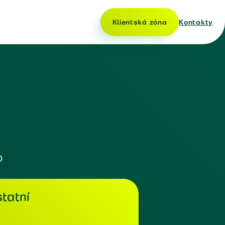
Klientská zóna
Kontakty
o
tatní