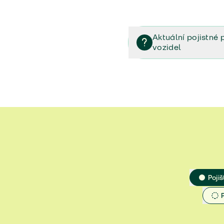
Aktuální pojistné 
vozidel
Pojištění vozidel/Pojistn
smlouvě (PDF)
Veřejný příslib - Elektrom
Veřejný příslib - Průvodc
Veřejný příslib - Spoluúč
Jak určit hodnotu vozidla
Pojiš