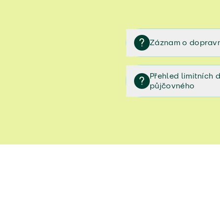
Záznam o dopravn
Záznam o dopravní neh
Přehled limitních
půjčovného
Přehled limitních denníc