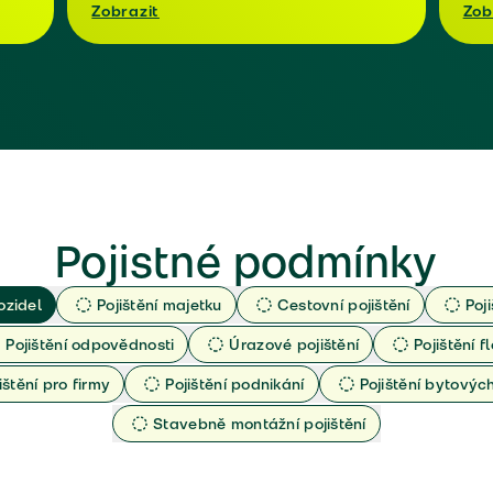
Zobrazit
Zob
Pojistné podmínky
ozidel
Pojištění majetku
Cestovní pojištění
Poj
Pojištění odpovědnosti
Úrazové pojištění
Pojištění fl
ištění pro firmy
Pojištění podnikání
Pojištění bytový
Stavebně montážní pojištění