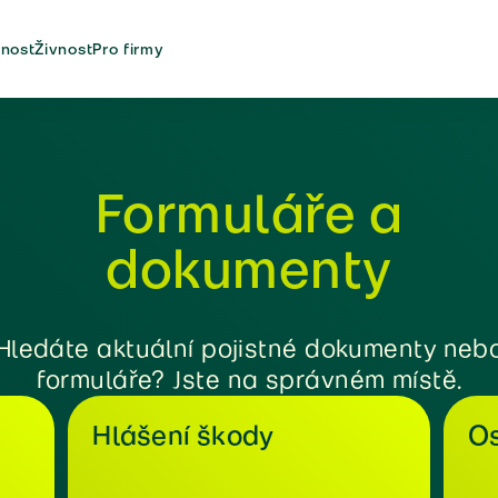
nost
Živnost
Pro firmy
Formuláře a
dokumenty
Hledáte aktuální pojistné dokumenty neb
formuláře? Jste na správném místě.
Hlášení škody
Os