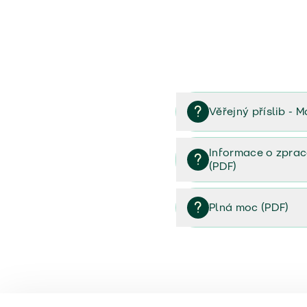
Věřejný příslib - M
Věřejný příslib majetek 
Informace o zprac
(PDF)
Informace o zpracování 
Plná moc (PDF)
Plná moc (PDF)