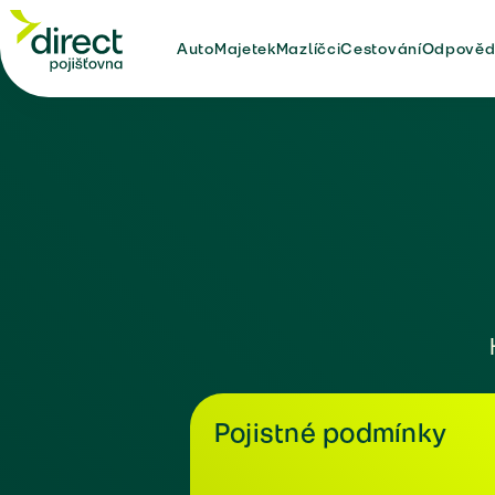
Auto
Majetek
Mazlíčci
Cestování
Odpověd
Pojistné podmínky