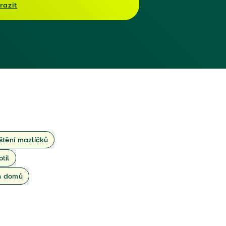
razit
ištění mazlíčků
otil
ch domů