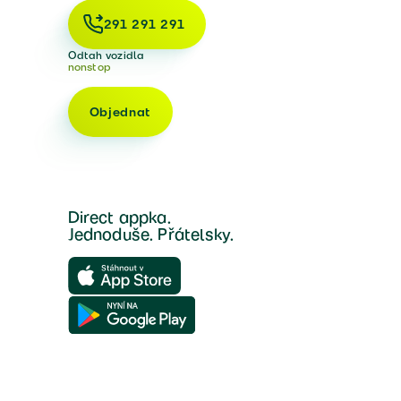
291 291 291
Odtah vozidla
nonstop
Objednat
Direct appka.
Jednoduše. Přátelsky.