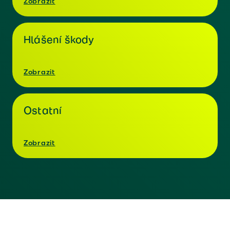
Zobrazit
Hlášení škody
Zobrazit
Ostatní
Zobrazit