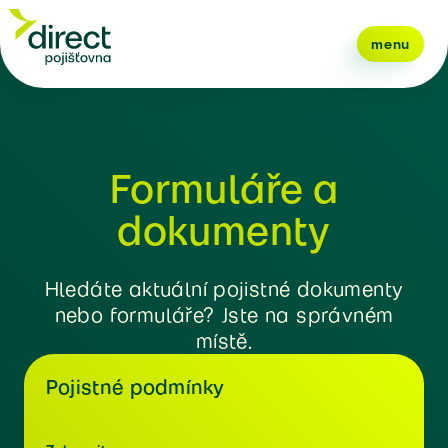
menu
Formuláře a
dokumenty
Hledáte aktuální pojistné dokumenty
nebo formuláře? Jste na správném
místě.
Pojistné podmínky