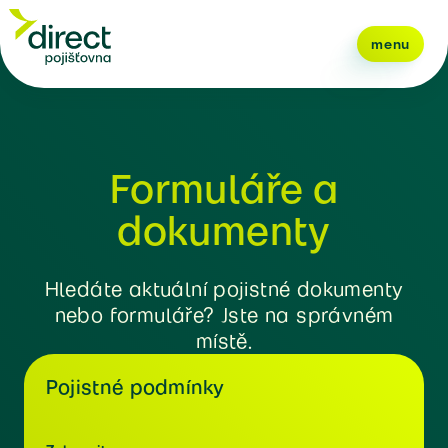
menu
Formuláře a
dokumenty
Hledáte aktuální pojistné dokumenty
nebo formuláře? Jste na správném
místě.
Pojistné podmínky