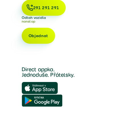
291 291 291
Odtah vozidla
nonstop
Objednat
Direct appka.
Jednoduše. Přátelsky.