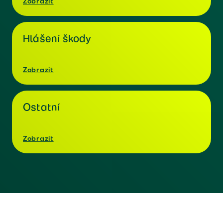
Zobrazit
Hlášení škody
Zobrazit
Ostatní
Zobrazit