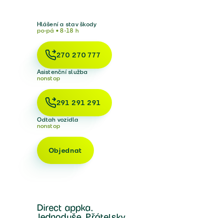
Hlášení a stav škody
po-pá • 8-18 h
270 270 777
Asistenční služba
nonstop
291 291 291
Odtah vozidla
nonstop
Objednat
Direct appka.
Jednoduše. Přátelsky.