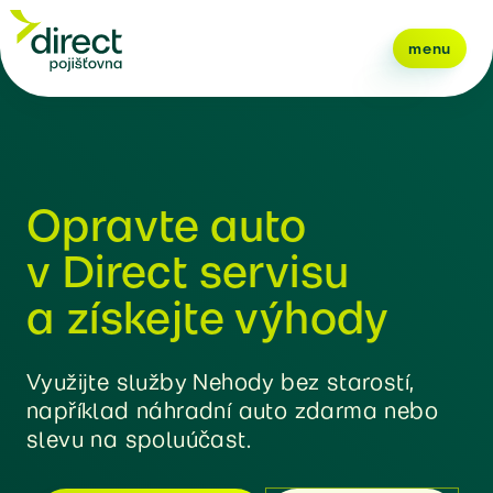
menu
Opravte auto
v Direct servisu
a získejte výhody
Využijte služby Nehody bez starostí,
například náhradní auto zdarma nebo
slevu na spoluúčast.