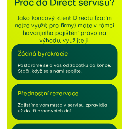
Proč do Direct servisu?
Jako koncový klient Directu (zatím
nelze využít pro firmy) máte v rámci
havarijního pojištění právo na
výhodu, využijte ji.
Žádná byrokracie
Postaráme se o vás od začátku do konce.
Stačí, když se s námi spojíte.
Přednostní rezervace
Zajistíme vám místo v servisu, zpravidla
už do tří pracovních dní.