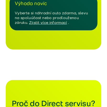
Výhoda navíc
Vyberte si náhradní auto zdarma, slevu
na spoluúčast nebo prodlouženou
záruku.
Zjistit více informací
.
Proč do Direct servisu?