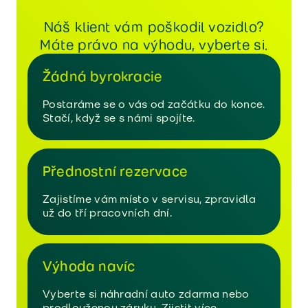
Náš klient vám poškodil vozidlo?
Máte právo na výhodu, vyberte si.
Žádná byrokracie
Postaráme se o vás od začátku do konce.
Stačí, když se s námi spojíte.
Přednostní rezervace
Zajistíme vám místo v servisu, zpravidla
už do tří pracovních dní.
Výhoda navíc
Vyberte si náhradní auto zdarma nebo
prodlouženou záruku.
Zjistit více