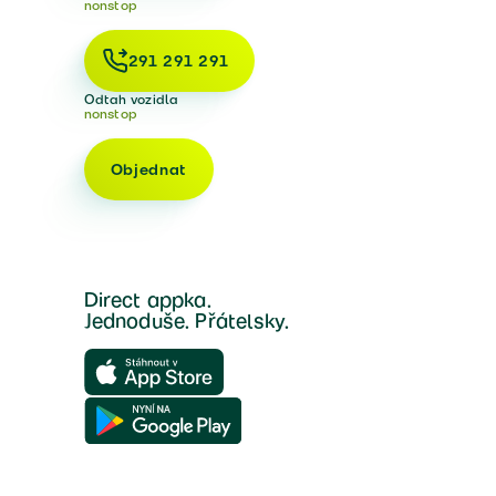
nonstop
291 291 291
Odtah vozidla
nonstop
Objednat
Direct appka.
Jednoduše. Přátelsky.