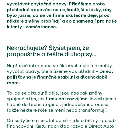
vyvolávat zbytečné obavy. Přinášíme proto
přehledné odpovědi na nejčastější otázky, aby
bylo jasné, co se ve firmě skutečně děje, proč
některé změny probíhají a co znamenají pro naše
klienty i zaměstnance.
Nekrachujete? Slyšel jsem, že
propouštíte a řešíte dluhopisy…
Nepřesné informace v některých médiích mohly
vyvolat obavy, ale můžeme vás uklidnit –
Direct
pojišťovna je finančně stabilní a dlouhodobě
roste.
To, co se aktuálně děje, jsou naopak změny
spojené s tím, jak
firmu dál rozvíjíme
. Investujeme
hodně do technologií a zjednodušení procesů,
takže některé role se mění nebo transformují.
Co se týče emise dluhopisů – jde o běžný způsob
financování růstu, například rozvoje Direct Auto