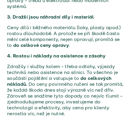
opravy – třeba u elektroaut nebo moderních
systémů.
3. Dražší jsou náhradní díly i materiál
Ceny dílů i běžného materiálu (laky, plasty apod.)
rostou dlouhodobě. A protože se při škodě často
mění celé komponenty, nejen opravují, promítá se
to
do celkové ceny opravy
.
4. Rostou i náklady na asistence a zásahy
Zdražily i služby kolem – třeba odtahy, výjezdy
techniků nebo asistence na silnici. To všechno je
součástí pojištění a vstupuje to
do celkových
nákladů.
Do ceny povinného ručení se tak promítá,
že každá škoda dnes stojí výrazně víc než dřív.
Zároveň se snažíme tyto dopady co nejvíc tlumit –
zjednodušujeme procesy, investujeme do
technologií a efektivity, aby cena pro klienty
nerostla víc, než je nutné.