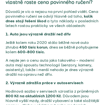
vlastně roste cena povinného ručení?
Důvodů je víc a nejsou na první pohled vidět. Cena
povinného ručení se odvíjí hlavně od toho,
kolik
dnes stojí řešení škod
a tyto náklady v posledních
letech rostou prakticky ve všech oblastech:
1. Auta jsou výrazně dražší než dřív
Ještě kolem roku 2020 stálo běžné nové auto
zhruba
450 tisíc korun
, dnes se běžně pohybujeme
kolem
600–800 tisíc.
A nejde jen o cenu auta jako takového – moderní
auta mají spoustu technologií (senzory, kamery,
asistenty), takže i menší nehoda je dnes výrazně
dražší na opravu než dřív.
2. Výrazně zdražila práce v autoservisech
Hodinová sazba v servisech vzrostla z průměrných
800 Kč na aktuálních 1200 Kč
. Důvodem jsou
hlavně vyšší mzdy, dražší vybavení a také složitější