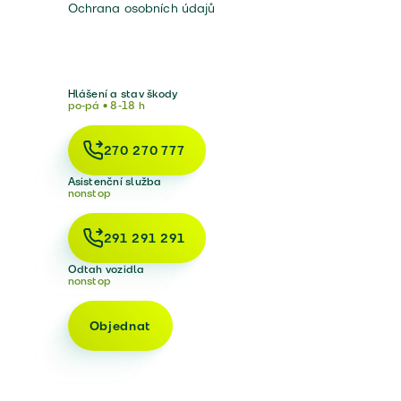
Ochrana osobních údajů
Hlášení a stav škody
po-pá • 8-18 h
270 270 777
Asistenční služba
nonstop
291 291 291
Odtah vozidla
nonstop
Objednat