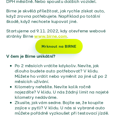
DPH měsíčně. Nebo spoustu dalších vozidel.
Birne je skvělá příležitost, jak rychle získat auto,
když zrovna potřebujete. Například po totální
škodě, když nechcete kupovat jiné.
Startujeme od 9. 11. 2022, kdy otevřeme webové
stránky Birne
www.birne.com
.
Mrknout na BIRNE
V čem je Birne unikátní?
Po 2 měsících vrátíte kdykoliv. Nevíte, jak
dlouho budete auto potřebovat? V klidu.
Můžete ho vrátit nebo vyměnit za jiné už po 2
měsících užívání.
Kilometry neřešíte. Nevíte kolik ročně
najezdíte? V klidu. U nás žádný limit na najeté
kilometry nedáváme.
Zkusíte, jak vám sedne. Bojíte se, že koupíte
zajíce v pytli? V klidu. U nás si vybrané auto
můžete pořádně vyzkoušet při testovací jízdě.