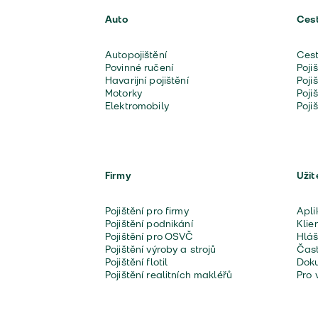
Auto
Ces
Autopojištění
Cest
Povinné ručení
Poji
Havarijní pojištění
Poji
Motorky
Poji
Elektromobily
Poji
Firmy
Užit
Pojištění pro firmy
Apli
Pojištění podnikání
Klie
Pojištění pro OSVČ
Hláš
Pojištění výroby a strojů
Čast
Pojištění flotil
Doku
Pojištění realitních makléřů
Pro 