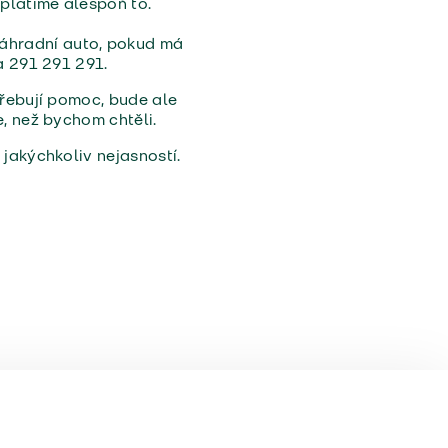
zaplatíme alespoň to.
náhradní auto, pokud má
ka 291 291 291.
třebují pomoc, bude ale
e, než bychom chtěli.
 jakýchkoliv nejasností.