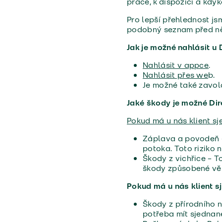
práce, k dispozici a kdy
Pro lepší přehlednost jsm
podobný seznam před ně
Jak je možné nahlásit u
Nahlásit v appce
.
Nahlásit přes we
b.
Je možné také zavola
Jaké škody je možné Dir
Pokud má u nás klient sj
Záplava a povodeň – 
potoka. Toto riziko 
Škody z vichřice – T
škody způsobené větr
Pokud má u nás klient sj
Škody z přírodního n
potřeba mít sjednané 