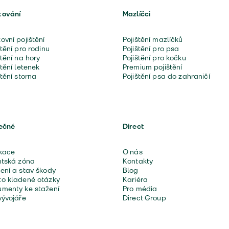
tování
Mazlíčci
ovní pojištění
Pojištění mazlíčků
štění pro rodinu
Pojištění pro psa
štění na hory
Pojištění pro kočku
štění letenek
Premium pojištění
štění storna
Pojištění psa do zahraničí
ečné
Direct
kace
O nás
ntská zóna
Kontakty
ení a stav škody
Blog
o kladené otázky
Kariéra
menty ke stažení
Pro média
vývojáře
Direct Group