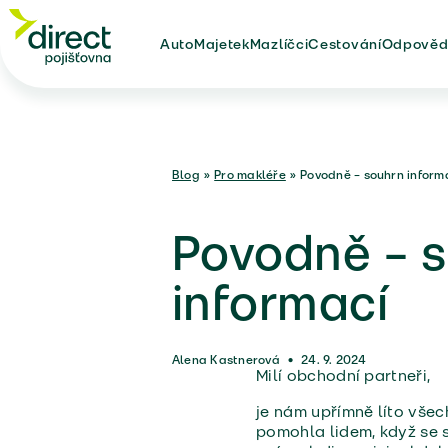
Auto
Majetek
Mazlíčci
Cestování
Odpověd
Blog
»
Pro makléře
»
Povodně – souhrn informa
Povodně – 
informací
Alena Kastnerová
•
24. 9. 2024
Milí obchodní partneři,
je nám upřímně líto všec
pomohla lidem, když se s