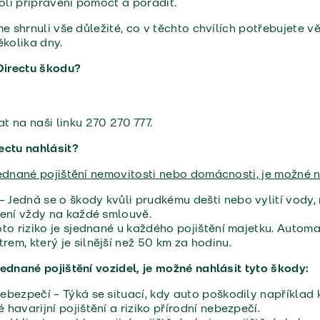
koli připraveni pomoct a poradit.
e shrnuli vše důležité, co v těchto chvílích potřebujete vě
kolika dny.
 Directu škodu?
t na naši linku 270 270 777.
ectu nahlásit?
ednané pojištění nemovitosti nebo domácnosti, je možné n
Jedná se o škody kvůli prudkému dešti nebo vylití vody, 
není vždy na každé smlouvě.
oto riziko je sjednané u každého pojištění majetku. Automa
em, který je silnější než 50 km za hodinu.
ednané pojištění vozidel, je možné nahlásit tyto škody:
ebezpečí – Týká se situací, kdy auto poškodily například 
havarijní pojištění a riziko přírodní nebezpečí.