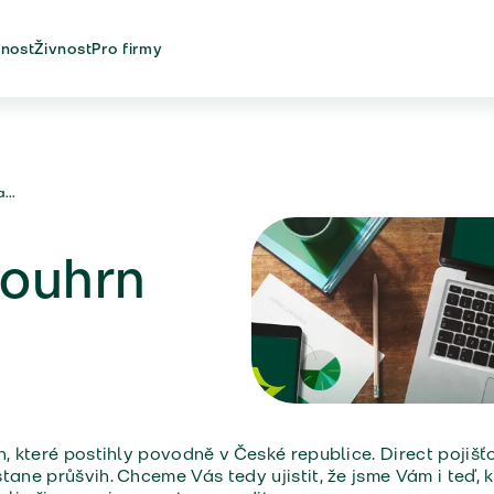
nost
Živnost
Pro firmy
...
souhrn
h, které postihly povodně v České republice. Direct pojišťo
tane průšvih. Chceme Vás tedy ujistit, že jsme Vám i teď, 