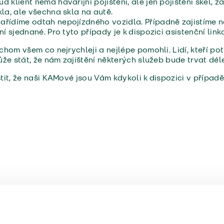
d klient nemá havarijní pojištění, ale jen pojištění skel, 
kla, ale všechna skla na autě.
Zařídíme odtah nepojízdného vozidla. Případně zajistíme 
ění sjednané. Pro tyto případy je k dispozici asistenční lin
hom všem co nejrychleji a nejlépe pomohli. Lidí, kteří po
že stát, že nám zajištění některých služeb bude trvat dél
it, že naši KAMové jsou Vám kdykoli k dispozici v případě