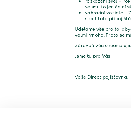
Poškození skel – Poku
Nejsou to jen čelní s
Náhradní vozidlo – 
klient toto připojišt
Uděláme vše pro to, abyc
velmi mnoho. Proto se mů
Zároveň Vás chceme ujist
Jsme tu pro Vás.
Vaše Direct pojišťovna.