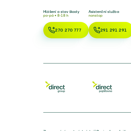
Hlášení a stav škody
Asistenční služba
po-pá • 8-18 h
nonstop
270 270 777
291 291 291