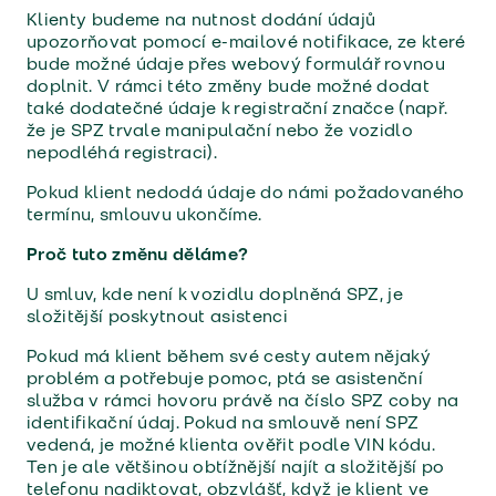
Klienty budeme na nutnost dodání údajů
upozorňovat pomocí e-mailové notifikace, ze které
bude možné údaje přes webový formulář rovnou
doplnit. V rámci této změny bude možné dodat
také dodatečné údaje k registrační značce (např.
že je SPZ trvale manipulační nebo že vozidlo
nepodléhá registraci).
Pokud klient nedodá údaje do námi požadovaného
termínu, smlouvu ukončíme.
Proč tuto změnu děláme?
U smluv, kde není k vozidlu doplněná SPZ, je
složitější poskytnout asistenci
Pokud má klient během své cesty autem nějaký
problém a potřebuje pomoc, ptá se asistenční
služba v rámci hovoru právě na číslo SPZ coby na
identifikační údaj. Pokud na smlouvě není SPZ
vedená, je možné klienta ověřit podle VIN kódu.
Ten je ale většinou obtížnější najít a složitější po
telefonu nadiktovat, obzvlášť, když je klient ve