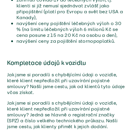
klienti si již nemusí sjednávat zvlášť jako
připojištění (platí pro Evropu a svět bez USA a
Kanady),
navýšení ceny pojištění léčebných výloh o 30
% (na limitu léčebných výloh 6 milionů Kč se
cena posune z 15 na 20 Kč na osobu a den),
navýšení ceny za pojištění stornopoplatků.
Kompletace údajů k vozidlu
Jak jsme si poradili s chybějícími údaji o vozidle,
které klient nepředložil při uzavírání pojistné
smlouvy? Našli jsme cestu, jak od klientů tyto údaje
včas získat.
Jak jsme si poradili s chybějícími údaji o vozidle,
které klient nepředložil při uzavírání pojistné
smlouvy? Jedná se hlavně o registrační značky
(SPZ) a číslo velkého technického průkazu. Našli
jsme cestu, jak klienty přimět k jejich dodání.