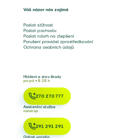
Váš názor nás zajímá
Poslat stížnost
Poslat pochvalu
Poslat návrh na zlepšení
Porušení pravidel zprostředkování
Ochrana osobních údajů
Hlášení a stav škody
po-pá • 8-18 h
270 270 777
Asistenční služba
nonstop
291 291 291
Odtah vozidla