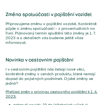
Změna spoluúčasti v pojištění vozidel
Připravujeme změnu v pojištění vozidel. Konkrétně
půjde o změnu spoluúčastí – z procentuálních na
fixní. Plánovaný termín spuštění této změny je 1. 7.
2023 a o detailech vás budeme ještě včas
informovat.
Novinka v cestovním pojištění
I v cestovním pojištění nás čekají nové věci,
konkrétně změny v cenách produktu, které nemají
dopad do pojistných podmínek. O jaké změny se
jedná?
Přehled změn v pricingu cestovního pojištění k 1. 6.
2023:
zahrnutí covidu-19 do léčebných výloh, tj.