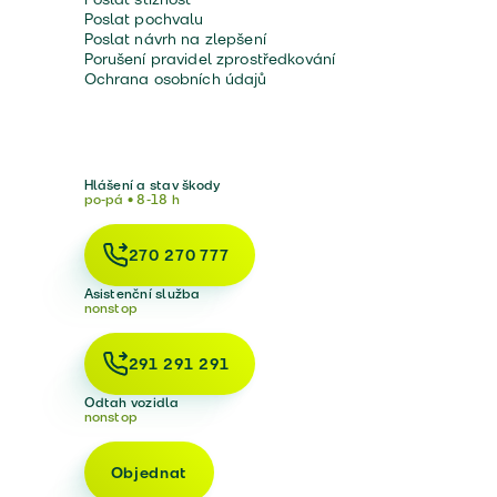
Poslat pochvalu
Poslat návrh na zlepšení
Porušení pravidel zprostředkování
Ochrana osobních údajů
Hlášení a stav škody
po-pá • 8-18 h
270 270 777
Asistenční služba
nonstop
291 291 291
Odtah vozidla
nonstop
Objednat