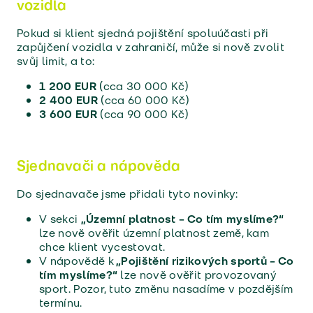
vozidla
Pokud si klient sjedná pojištění spoluúčasti při
zapůjčení vozidla v zahraničí, může si nově zvolit
svůj limit, a to:
1 200 EUR (
cca 30 000 Kč)
2 400 EUR
(cca 60 000 Kč)
3 600 EUR
(cca 90 000 Kč)
Sjednavači a nápověda
Do sjednavače jsme přidali tyto novinky:
V sekci
„Územní platnost – Co tím myslíme?“
lze nově ověřit územní platnost země, kam
chce klient vycestovat.
V nápovědě k
„Pojištění rizikových sportů – Co
tím myslíme?“
lze nově ověřit provozovaný
sport. Pozor, tuto změnu nasadíme v pozdějším
termínu.