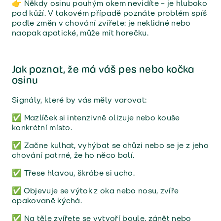
👉 Někdy osinu pouhým okem nevidíte – je hluboko
pod kůží. V takovém případě poznáte problém spíš
podle změn v chování zvířete: je neklidné nebo
naopak apatické, může mít horečku.
Jak poznat, že má váš pes nebo kočka
osinu
Signály, které by vás měly varovat:
✅ Mazlíček si intenzivně olizuje nebo kouše
konkrétní místo.
✅ Začne kulhat, vyhýbat se chůzi nebo se je z jeho
chování patrné, že ho něco bolí.
✅ Třese hlavou, škrábe si ucho.
✅ Objevuje se výtok z oka nebo nosu, zvíře
opakovaně kýchá.
✅ Na těle zvířete se vytvoří boule, zánět nebo