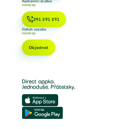
Asistenční služba
nonstop
291 291 291
Odtah vozidla
nonstop
Objednat
Direct appka.
Jednoduše. Přátelsky.