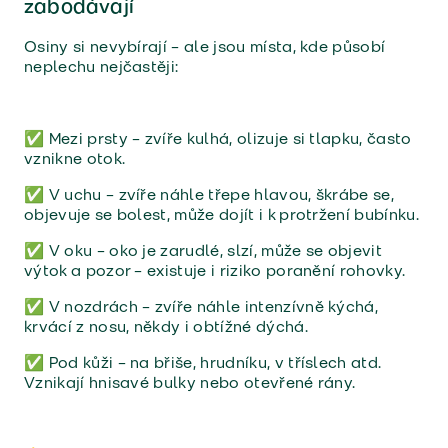
zabodávají
Osiny si nevybírají – ale jsou místa, kde působí
neplechu nejčastěji:
✅ Mezi prsty – zvíře kulhá, olizuje si tlapku, často
vznikne otok.
✅ V uchu – zvíře náhle třepe hlavou, škrábe se,
objevuje se bolest, může dojít i k protržení bubínku.
✅ V oku – oko je zarudlé, slzí, může se objevit
výtok a pozor – existuje i riziko poranění rohovky.
✅ V nozdrách – zvíře náhle intenzívně kýchá,
krvácí z nosu, někdy i obtížné dýchá.
✅ Pod kůži – na břiše, hrudníku, v tříslech atd.
Vznikají hnisavé bulky nebo otevřené rány.