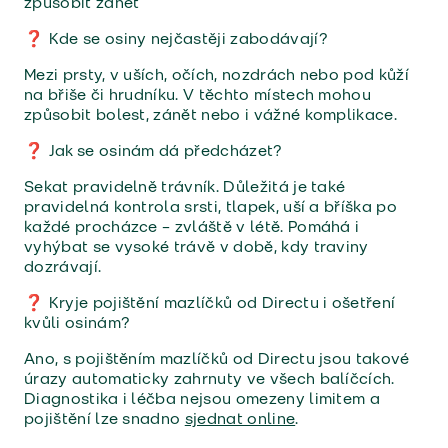
způsobit zánět
❓ Kde se osiny nejčastěji zabodávají?
Mezi prsty, v uších, očích, nozdrách nebo pod kůží
na břiše či hrudníku. V těchto místech mohou
způsobit bolest, zánět nebo i vážné komplikace.
❓ Jak se osinám dá předcházet?
Sekat pravidelně trávník. Důležitá je také
pravidelná kontrola srsti, tlapek, uší a bříška po
každé procházce – zvláště v létě. Pomáhá i
vyhýbat se vysoké trávě v době, kdy traviny
dozrávají.
❓ Kryje pojištění mazlíčků od Directu i ošetření
kvůli osinám?
Ano, s pojištěním mazlíčků od Directu jsou takové
úrazy automaticky zahrnuty ve všech balíčcích.
Diagnostika i léčba nejsou omezeny limitem a
pojištění lze snadno
sjednat online
.