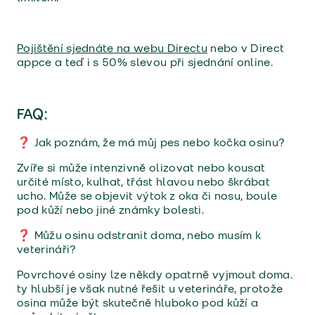
Pojištění sjednáte na webu Directu
nebo v Direct
appce a teď i s 50% slevou při sjednání online.
FAQ:
❓ Jak poznám, že má můj pes nebo kočka osinu?
Zvíře si může intenzivně olizovat nebo kousat
určité místo, kulhat, třást hlavou nebo škrábat
ucho. Může se objevit výtok z oka či nosu, boule
pod kůží nebo jiné známky bolesti.
❓ Můžu osinu odstranit doma, nebo musím k
veterináři?
Povrchové osiny lze někdy opatrně vyjmout doma.
ty hlubší je však nutné řešit u veterináře, protože
osina může být skutečně hluboko pod kůží a