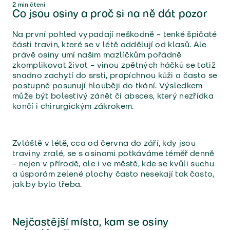
2
min čtení
Co jsou osiny a proč si na ně dát pozor
Na první pohled vypadají neškodně – tenké špičaté
části travin, které se v létě oddělují od klasů. Ale
právě osiny umí našim mazlíčkům pořádně
zkomplikovat život – vinou zpětných háčků se totiž
snadno zachytí do srsti, propíchnou kůži a často se
postupně posunují hlouběji do tkání. Výsledkem
může být bolestivý zánět či absces, který nezřídka
končí i chirurgickým zákrokem.
Zvláště v létě, cca od června do září, kdy jsou
traviny zralé, se s osinami potkáváme téměř denně
– nejen v přírodě, ale i ve městě, kde se kvůli suchu
a úsporám zelené plochy často nesekají tak často,
jak by bylo třeba.
Nejčastější místa, kam se osiny