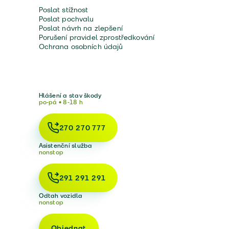
Poslat stížnost
Poslat pochvalu
Poslat návrh na zlepšení
Porušení pravidel zprostředkování
Ochrana osobních údajů
Hlášení a stav škody
po-pá • 8-18 h
270 270 777
Asistenční služba
nonstop
291 291 291
Odtah vozidla
nonstop
Objednat