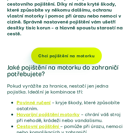
cestovního pojištění. Díky ní máte kryté škody,
které způsobíte vy někomu dalšímu, ochranu
vlastní motorky i pomoc při úrazu nebo nemoci v
cizině. Správně nastavené pojištění vám ušetří
desítky tisíc korun – a hlavně spoustu starostí na
cestě.
Chci pojištění na motorku
Jaké pojištění na motorku do zahraničí
potřebujete?
Pokud vyrážíte za hranice, nestačí jen jedna
pojistka. Ideální je kombinace tří:
Povinné ručení
– kryje škody, které způsobíte
ostatním.
Havarijní pojištění motorky
– chrání váš stroj
při nehodě, krádeži nebo vandalismu.
Cestovní pojištění
– pomůže při úrazu, nemoci
nebo komplikacích v zahraničí.