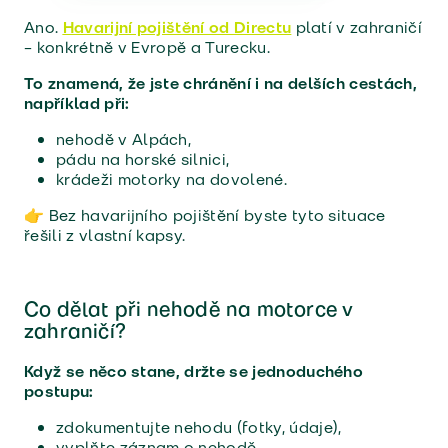
Ano.
Havarijní pojištění od Directu
platí v zahraničí
– konkrétně v Evropě a Turecku.
To znamená, že jste chránění i na delších cestách,
například při:
nehodě v Alpách,
pádu na horské silnici,
krádeži motorky na dovolené.
👉 Bez havarijního pojištění byste tyto situace
řešili z vlastní kapsy.
Co dělat při nehodě na motorce v
zahraničí?
Když se něco stane, držte se jednoduchého
postupu:
zdokumentujte nehodu (fotky, údaje),
vyplňte záznam o nehodě,