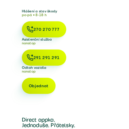
Hlášení a stav škody
po-pá • 8-18 h
270 270 777
Asistenční služba
nonstop
291 291 291
Odtah vozidla
nonstop
Objednat
Direct appka.
Jednoduše. Přátelsky.