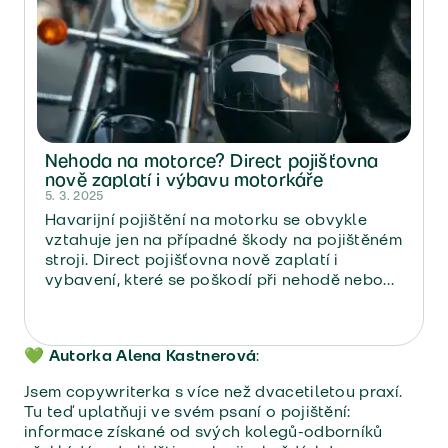
Nehoda na motorce? Direct pojišťovna
nově zaplatí i výbavu motorkáře
5. 3. 2025
Havarijní pojištění na motorku se obvykle
vztahuje jen na případné škody na pojištěném
stroji. Direct pojišťovna nově zaplatí i
vybavení, které se poškodí při nehodě nebo
ho někdo s motorkou ukradne. Konkrétně jde
o přilbu, bundu, kalhoty, rukavice, boty,
airbag a intercom.
💚 Autorka Alena Kastnerová
:
Jsem copywriterka s více než dvacetiletou praxí.
Tu teď uplatňuji ve svém psaní o pojištění:
informace získané od svých kolegů-odborníků