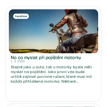
Jezdíme
Na co myslet při pojištění motorky
1. 3. 2024
Stejně jako u auta, tak u motorky byste měli
myslet na pojištění. Jako první vás bude
určitě zajímat povinné ručení, které musí mít
každá přihlášená motorka. Některé
pojišťovny nabízejí takzvané sezónní
pojištění, které platí jen po určitou část roku.
„U Directu sice sezónní pojištění nemáme, ale
klienti u nás mohou ukončit smlouvu kdykoliv
dohodou. Díky tomu si mohou pojištění