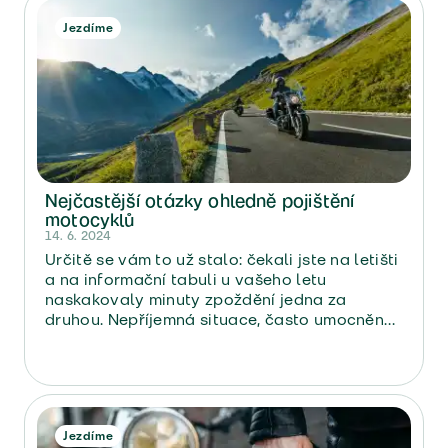
sjednat třeba na jaře a na podzim
Jezdíme
vypovědět,“ radí Nela Maťašeje z Direct
pojišťovny. Výpověď kdykoliv přitom žádná
jiná pojišťovna na trhu nenabízí.
Nejčastější otázky ohledně pojištění
motocyklů
14. 6. 2024
Určitě se vám to už stalo: čekali jste na letišti
a na informační tabuli u vašeho letu
naskakovaly minuty zpoždění jedna za
druhou. Nepříjemná situace, často umocněná
tím, že spěcháte, cestujete s dětmi, anebo s
dětmi cestují všichni vaši spolucestující…
Jezdíme