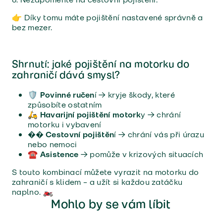
👉 Díky tomu máte pojištění nastavené správně a
bez mezer.
Shrnutí: jaké pojištění na motorku do
zahraničí dává smysl?
🛡️
Povinné ručen
í → kryje škody, které
způsobíte ostatním
🛵
Havarijní pojištění motork
y → chrání
motorku i vybavení
�
� Cestovní pojištěn
í → chrání vás při úrazu
nebo nemoci
☎️
Asistence
→ pomůže v krizových situacích
S touto kombinací můžete vyrazit na motorku do
zahraničí s klidem – a užít si každou zatáčku
naplno. 🏍️
Mohlo by se vám líbit