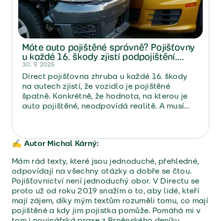
Máte auto pojištěné správně? Pojišťovny
u každé 16. škody zjistí podpojištění.
Přečtěte si, jak se mu vyhnout
30. 9. 2025
Direct pojišťovna zhruba u každé 16. škody
na autech zjistí, že vozidlo je pojištěné
špatně. Konkrétně, že hodnota, na kterou je
auto pojištěné, neodpovídá realitě. A musí
kvůli tomu vyplatit za škody méně peněz.
✍️ Autor Michal Kárný:
Mám rád texty, které jsou jednoduché, přehledné,
odpovídají na všechny otázky a dobře se čtou.
Pojišťovnictví není jednoduchý obor. V Directu se
proto už od roku 2019 snažím o to, aby lidé, kteří
mají zájem, díky mým textům rozuměli tomu, co mají
pojištěné a kdy jim pojistka pomůže. Pomáhá mi v
tom i novinářská praxe z Brněnského deníku