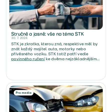
Stručně a jasně: vše na téma STK
30. 7. 2024
STK je zkratka, kterou zná, respektive měl by
znát každý majitel auta, motorky nebo
přívěsného vozíku. STK totiž patří vedle
povinného ručení
ke dvěma nejzákladnějším
povinnostem, které musí majitelé vozidel
splnit, pokud chtějí se svými vozidly na silnici.
Shrnuli jsme pro vás vše, co je třeba o STK
vědět.
Pro media