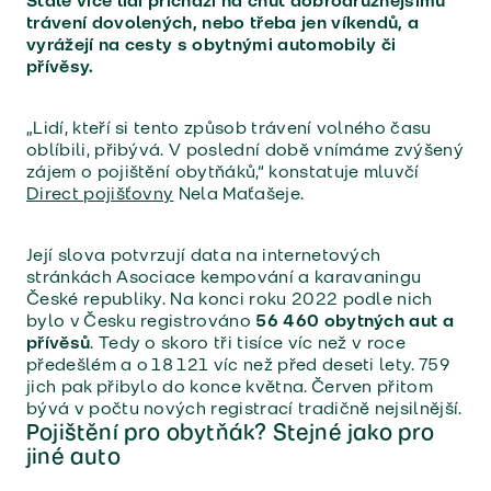
Stále více lidí přichází na chuť dobrodružnějšímu
trávení dovolených, nebo třeba jen víkendů, a
vyrážejí na cesty s obytnými automobily či
přívěsy.
„Lidí, kteří si tento způsob trávení volného času
oblíbili, přibývá. V poslední době vnímáme zvýšený
zájem o pojištění obytňáků,“ konstatuje mluvčí
Direct pojišťovny
Nela Maťašeje.
Její slova potvrzují data na internetových
stránkách Asociace kempování a karavaningu
České republiky. Na konci roku 2022 podle nich
bylo v Česku registrováno
56 460 obytných aut a
přívěsů
. Tedy o skoro tři tisíce víc než v roce
předešlém a o 18 121 víc než před deseti lety. 759
jich pak přibylo do konce května. Červen přitom
bývá v počtu nových registrací tradičně nejsilnější.
Pojištění pro obytňák? Stejné jako pro
jiné auto