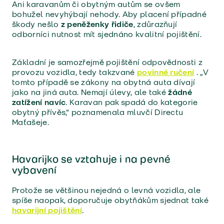
Ani karavanům či obytným autům se ovšem
bohužel nevyhýbají nehody. Aby placení případné
škody nešlo
z peněženky řidiče
, zdůrazňují
odborníci nutnost mít sjednáno kvalitní pojištění.
Základní je samozřejmě pojištění odpovědnosti z
provozu vozidla, tedy takzvané
povinné ručení
. „V
tomto případě se zákony na obytná auta dívají
jako na jiná auta. Nemají úlevy, ale také
žádné
zatížení navíc
. Karavan pak spadá do kategorie
obytný přívěs,“ poznamenala mluvčí Directu
Maťašeje.
Havarijko se vztahuje i na pevné
vybavení
Protože se většinou nejedná o levná vozidla, ale
spíše naopak, doporučuje obytňákům sjednat také
havarijní pojištění
.