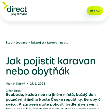
menu
Blog
»
Jezdíme
»
Jak pojistit karavan neb...
Jak pojistit karavan
nebo obytňák
Michal Kárný
•
27. 6. 2023
2
min čtení
Svoboda, každá noc na jiném místě, každý den
poznávání jiného koutu České republiky, Evropy či
světa. A zároveň stále pohodlí bydlení ve svém.