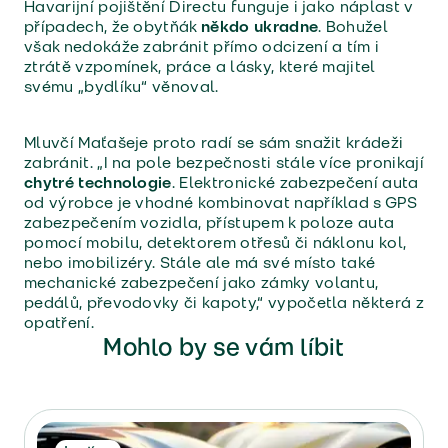
Havarijní pojištění Directu funguje i jako náplast v
případech, že obytňák
někdo ukradne
. Bohužel
však nedokáže zabránit přímo odcizení a tím i
ztrátě vzpomínek, práce a lásky, které majitel
svému „bydlíku“ věnoval.
Mluvčí Maťašeje proto radí se sám snažit krádeži
zabránit. „I na pole bezpečnosti stále více pronikají
chytré technologie
. Elektronické zabezpečení auta
od výrobce je vhodné kombinovat například s GPS
zabezpečením vozidla, přístupem k poloze auta
pomocí mobilu, detektorem otřesů či náklonu kol,
nebo imobilizéry. Stále ale má své místo také
mechanické zabezpečení jako zámky volantu,
pedálů, převodovky či kapoty,“ vypočetla některá z
opatření.
Mohlo by se vám líbit