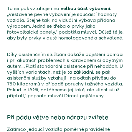
To se pak vztahuje i na
velkou část vybavení
.
„Vestavěné pevné vybavení je součástí hodnoty
vozidla. Stejně tak individuální výbava přidaná
výrobcem. Jedná se třeba o prvky jako
fotovoltaické panely,“ podotkla mluvčí. Důležité je,
aby byly prvky v autě homologované a schválené.
Díky asistenčním službám dokáže pojištění pomoci
i při akutních problémech s karavanem či obytným
autem. „Platí standardní asistence při nehodách. U
vyšších variantách, než je ta základní, se pak
asistenční služby vztahují i na odtah přívěsu do
750 kilogramů v případě poruchy tažného vozidla.
Pokud je těžší, odtáhneme jej také, ale klient si už
připlatí,“ popsala mluvčí Direct pojišťovny.
Při pádu větve nebo nárazu zvířete
Zatímco jedoucí vozidla poměrně pravidelně