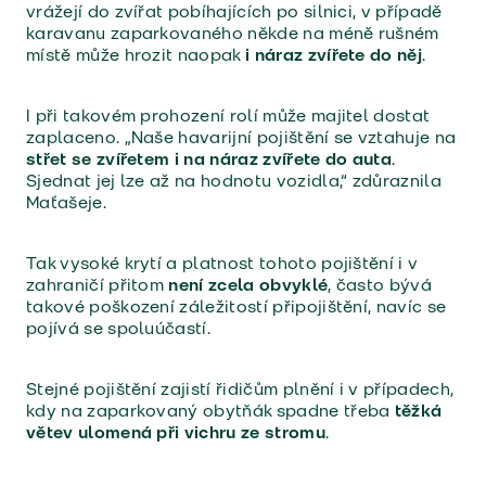
vrážejí do zvířat pobíhajících po silnici, v případě
karavanu zaparkovaného někde na méně rušném
místě může hrozit naopak
i náraz zvířete do něj
.
I při takovém prohození rolí může majitel dostat
zaplaceno. „Naše havarijní pojištění se vztahuje na
střet se zvířetem i na náraz zvířete do auta
.
Sjednat jej lze až na hodnotu vozidla,“ zdůraznila
Maťašeje.
Tak vysoké krytí a platnost tohoto pojištění i v
zahraničí přitom
není zcela obvyklé
, často bývá
takové poškození záležitostí připojištění, navíc se
pojívá se spoluúčastí.
Stejné pojištění zajistí řidičům plnění i v případech,
kdy na zaparkovaný obytňák spadne třeba
těžká
větev ulomená při vichru ze stromu
.