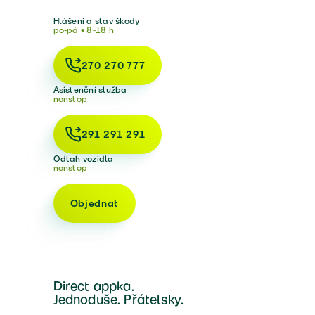
Hlášení a stav škody
po-pá • 8-18 h
270 270 777
Asistenční služba
nonstop
291 291 291
Odtah vozidla
nonstop
Objednat
Direct appka.
Jednoduše. Přátelsky.