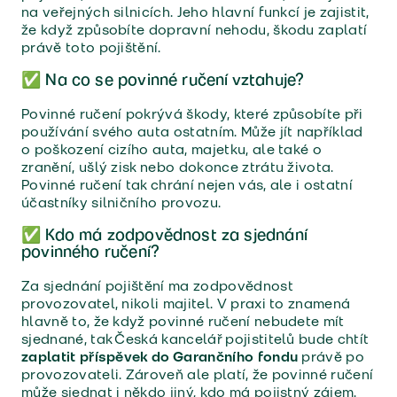
na veřejných silnicích. Jeho hlavní funkcí je zajistit,
že když způsobíte dopravní nehodu, škodu zaplatí
právě toto pojištění.
✅ Na co se povinné ručení vztahuje?
Povinné ručení pokrývá škody, které způsobíte při
používání svého auta ostatním. Může jít například
o poškození cizího auta, majetku, ale také o
zranění, ušlý zisk nebo dokonce ztrátu života.
Povinné ručení tak chrání nejen vás, ale i ostatní
účastníky silničního provozu.
✅ Kdo má zodpovědnost za sjednání
povinného ručení?
Za sjednání pojištění ma zodpovědnost
provozovatel, nikoli majitel. V praxi to znamená
hlavně to, že když povinné ručení nebudete mít
sjednané, tak Česká kancelář pojistitelů bude chtít
zaplatit příspěvek do Garančního fondu
právě po
provozovateli. Zároveň ale platí, že povinné ručení
může sjednat i někdo jiný, kdo má pojistný zájem.