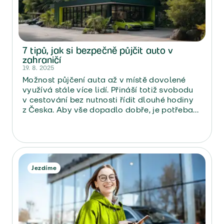
7 tipů, jak si bezpečně půjčit auto v
zahraničí
19. 8. 2025
Možnost půjčení auta až v místě dovolené
využívá stále více lidí. Přináší totiž svobodu
v cestování bez nutnosti řídit dlouhé hodiny
z Česka. Aby vše dopadlo dobře, je potřeba
si vybrat
kvalitní půjčovnu
, a hlavně si dát
pozor na několik věcí. Sepsali jsme pro vás
proto 7 tipů, jak se při půjčení auta nespálit a
co si pohlídat.
Jezdíme