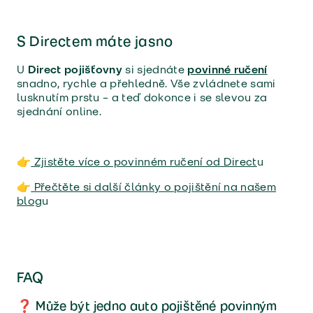
S Directem máte jasno
U
Direct pojišťovny
si sjednáte
povinné ručení
snadno, rychle a přehledně. Vše zvládnete sami
lusknutím prstu – a teď dokonce i se slevou za
sjednání online.
👉
Zjistěte více o povinném ručení od Direct
u
👉
Přečtěte si další články o pojištění na našem
blog
u
FAQ
❓ Může být jedno auto pojištěné povinným