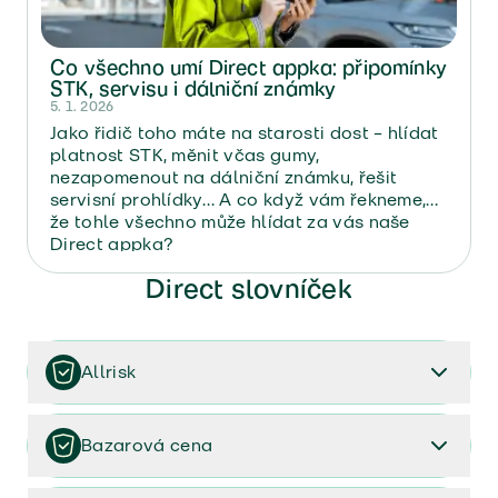
Co všechno umí Direct appka: připomínky
STK, servisu i dálniční známky
5. 1. 2026
Jako řidič toho máte na starosti dost – hlídat
platnost STK, měnit včas gumy,
nezapomenout na dálniční známku, řešit
servisní prohlídky… A co když vám řekneme,
že tohle všechno může hlídat za vás naše
Direct appka
?
Direct slovníček
Allrisk
Je zpravidla pojištění, které kryje určitou věc na
všechna volitelná nebezpečí (kromě těch nebezpečí
Bazarová cena
uvedených ve výlukách). Toto pojištění se typicky
objevuje u havarijního pojištění.
Můžete se také setkat s termíny obvyklá cena, dle