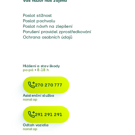
Váš názor nás zajímá
Poslat stížnost
Poslat pochvalu
Poslat návrh na zlepšení
Porušení pravidel zprostředkování
Ochrana osobních údajů
Hlášení a stav škody
po-pá • 8-18 h
270 270 777
Asistenční služba
nonstop
291 291 291
Odtah vozidla
nonstop