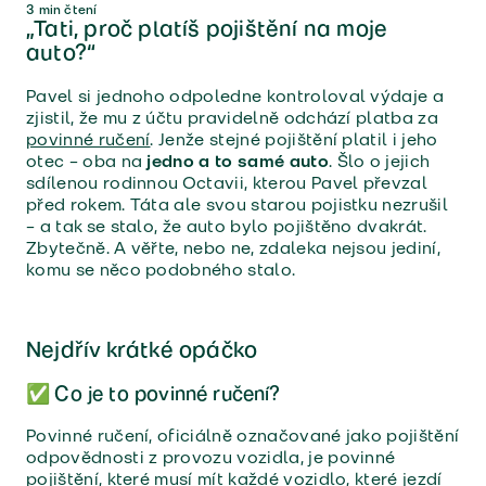
3
min čtení
„Tati, proč platíš pojištění na moje
auto?“
Pavel si jednoho odpoledne kontroloval výdaje a
zjistil, že mu z účtu pravidelně odchází platba za
povinné ručení
. Jenže stejné pojištění platil i jeho
otec – oba na
jedno a to samé auto
. Šlo o jejich
sdílenou rodinnou Octavii, kterou Pavel převzal
před rokem. Táta ale svou starou pojistku nezrušil
– a tak se stalo, že auto bylo pojištěno dvakrát.
Zbytečně. A věřte, nebo ne, zdaleka nejsou jediní,
komu se něco podobného stalo.
Nejdřív krátké opáčko
✅ Co je to povinné ručení?
Povinné ručení, oficiálně označované jako pojištění
odpovědnosti z provozu vozidla, je povinné
pojištění, které musí mít každé vozidlo, které jezdí