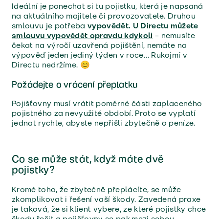
Ideální je ponechat si tu pojistku, která je napsaná
na aktuálního majitele či provozovatele. Druhou
smlouvu je potřeba
vypovědět. U Directu můžete
smlouvu vypovědět opravdu kdykoli
– nemusíte
čekat na výročí uzavřená pojištění, nemáte na
výpověď jeden jediný týden v roce… Rukojmí v
Directu nedržíme. 😊
Požádejte o vrácení přeplatku
Pojišťovny musí vrátit poměrné části zaplaceného
pojistného za nevyužité období. Proto se vyplatí
jednat rychle, abyste nepřišli zbytečně o peníze.
Co se může stát, když máte dvě
pojistky?
Kromě toho, že zbytečně přeplácíte, se může
zkomplikovat i řešení vaší škody. Zavedená praxe
je taková, že si klient vybere, ze které pojistky chce
škodu řešit a pojišťovny se pak mezi sebou