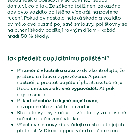
domluví, co a jak. Ze zákona totiž není zakázáno,
aby bylo vozidlo pojištěno vícekrát na povinné
ručení. Pokud by nastala nějaká škoda a vozidlo
by mělo dvě platné pojistné smlouvy, pojišťovny se
na plnění škody podílejí rovným dílem – každá
hradí 50 % škody.
Jak předejít duplicitnímu pojištění?
Při
změně vlastníka auta
vždy zkontrolujte, že
je stará smlouva vypovězena. A pozor –
nestačí je přestat pojištění platit, skutečně je
třeba
smlouvu aktivně vypovědět.
Ať pak
nejste smutní…
Pokud
přecházíte k jiné pojišťovně
,
nezapomeňte zrušit tu původní.
Sledujte výpisy z účtu – dvě platby za povinné
ručení jsou červená vlajka.
Všechny smlouvy si ukládejte a sledujte jejich
platnost. V Direct appce vám to půjde samo.