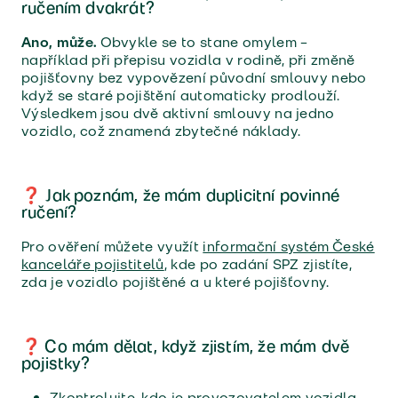
ručením dvakrát?
Ano, může.
Obvykle se to stane omylem –
například při přepisu vozidla v rodině, při změně
pojišťovny bez vypovězení původní smlouvy nebo
když se staré pojištění automaticky prodlouží.
Výsledkem jsou dvě aktivní smlouvy na jedno
vozidlo, což znamená zbytečné náklady.
❓ Jak poznám, že mám duplicitní povinné
ručení?
Pro ověření můžete využít
informační systém České
kanceláře pojistitelů
, kde po zadání SPZ zjistíte,
zda je vozidlo pojištěné a u které pojišťovny.
❓ Co mám dělat, když zjistím, že mám dvě
pojistky?
Zkontrolujte, kdo je provozovatelem vozidla.