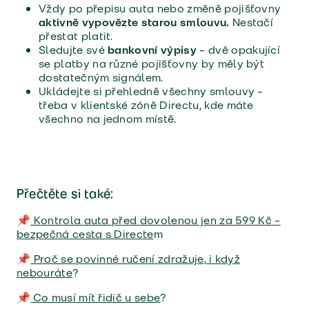
Vždy po přepisu auta nebo změně pojišťovny
aktivně vypovězte starou smlouvu.
Nestačí
přestat platit.
Sledujte své
bankovní výpisy
– dvě opakující
se platby na různé pojišťovny by měly být
dostatečným signálem.
Ukládejte si přehledně všechny smlouvy –
třeba v klientské zóně Directu, kde máte
všechno na jednom místě.
Přečtěte si také:
📌
Kontrola auta před dovolenou jen za 599 Kč –
bezpečná cesta s Directe
m
📌
Proč se povinné ručení zdražuje, i když
nebouráte
?
📌
Co musí mít řidič u sebe
?