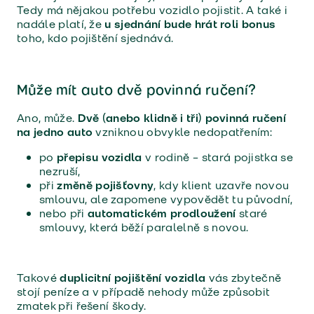
Tedy má nějakou potřebu vozidlo pojistit. A také i
nadále platí, že
u sjednání bude hrát roli bonus
toho, kdo pojištění sjednává.
Může mít auto dvě povinná ručení?
Ano, může.
Dvě (anebo klidně i tři) povinná ručení
na jedno auto
vzniknou obvykle nedopatřením:
po
přepisu vozidla
v rodině – stará pojistka se
nezruší,
při
změně pojišťovny
, kdy klient uzavře novou
smlouvu, ale zapomene vypovědět tu původní,
nebo při
automatickém prodloužení
staré
smlouvy, která běží paralelně s novou.
Takové
duplicitní pojištění vozidla
vás zbytečně
stojí peníze a v případě nehody může způsobit
zmatek při řešení škody.