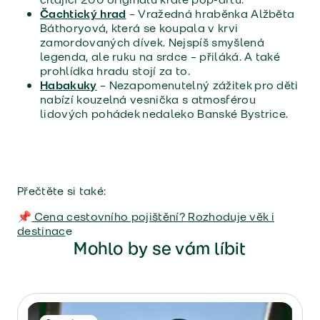
Čachtický hrad
– Vražedná hraběnka Alžběta
Báthoryová, která se koupala v krvi
zamordovaných dívek. Nejspíš smyšlená
legenda, ale ruku na srdce – přiláká. A také
prohlídka hradu stojí za to.
Habakuky
– Nezapomenutelný zážitek pro děti
nabízí kouzelná vesnička s atmosférou
lidových pohádek nedaleko Banské Bystrice.
Přečtěte si také:
📌
Cena cestovního pojištění? Rozhoduje věk i
destinac
e
Mohlo by se vám líbit