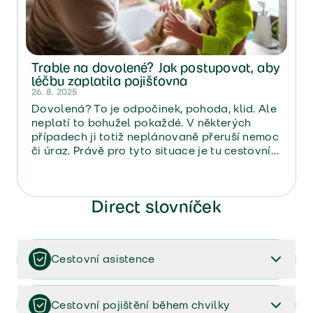
Trable na dovolené? Jak postupovat, aby
léčbu zaplatila pojišťovna
26. 8. 2025
Dovolená? To je odpočinek, pohoda, klid. Ale
neplatí to bohužel pokaždé. V některých
případech ji totiž neplánovaně přeruší nemoc
či úraz. Právě pro tyto situace je tu cestovní
pojištění. Ne vždy ale lidé vědí, co přesně
mají v případě nečekaných problémů dělat.
Direct pojišťovna proto připravila
Direct slovníček
jednoduchý návod, jak postupovat, aby
pojištění klientům pomohlo co nejvíce.
Cestovní asistence
Je to služba, kterou máte k dispozici zdarma u
našeho cestovního pojištění. Potřebujete pomoct
Cestovní pojištění během chvilky
nebo se jen poradit? Proto máme perfektní