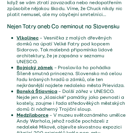
když se vám ztratí zavazadla nebo nedopatřením
způsobíte nějakou škodu. Víme, že Chuck nikdy nic
platit nemusel, ale my obyčejní smrtelníci…
Nejen Tatry aneb Co neminout na Slovensku
Vlkolínec
– Vesnička z malých dřevěných
domků na úpatí Velké Fatry pod kopcem
Sidorovo. Tak malebná připomínka lidové
architektury, že je zapsána v seznamu
UNESCO.
Bojnický zámek
– Proslavila ho pohádka
Šíleně smutná princezna. Slovensko má celou
řadu krásných hradů a zámků, ale ten
nejkrásnější najdete nedaleko města Prievidza.
Banská Štiavnica
– Další zářez v UNESCO.
Nejde jen o „klasické“ památky jako pevnosti a
kostely, zaujme i řada středověkých městských
domů či nádherný Trojiční sloup.
Medzilaborce
– V muzeu světoznámého umělce
Andy Warhola, jehož rodiče pocházeli z
nedaleké Mikové, objevíte skvostnou expozici
čítající 200 originálů krále pop-artu.