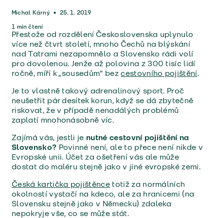
Michal Kárný
•
25. 1. 2019
1
min čtení
Přestože od rozdělení Československa uplynulo
více než čtvrt století, mnoho Čechů na blýskání
nad Tatrami nezapomnělo a Slovensko rádi volí
pro dovolenou. Jenže až polovina z 300 tisíc lidí
ročně, míří k „sousedům“ bez
cestovního pojištění
.
Je to vlastně takový adrenalinový sport. Proč
neušetřit pár desítek korun, když se dá zbytečně
riskovat, že v případě nenadálých problémů
zaplatí mnohonásobně víc.
Zajímá vás, jestli je
nutné cestovní pojištění na
Slovensko?
Povinné není, ale to přece není nikde v
Evropské unii. Účet za ošetření vás ale může
dostat do maléru stejně jako v jiné evropské zemi.
Česká kartička pojištěnce
totiž za normálních
okolností vystačí na kdeco, ale za hranicemi (na
Slovensku stejně jako v Německu) zdaleka
nepokryje vše, co se může stát.