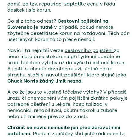
domů, za tzv. repatriaci zaplatíte cenu v řádu
desítek tisíc korun.
Co si z toho odnést?
Cestovní pojištění na
Slovensko je nutné
v případě, pokud nemáte
zbytečné desetitisíce korun na rozdávání. Těch pár
ušetřených korun za to přece nestojí.
Navíc i ta nejnižší verze
cestovního pojištění
za
něco málo přes stokorunu při týdenní dovolené
hradí léčebné výlohy až do výše tří milionů korun.
A jestli si chcete dovolenou užít úplně beze
strachu, stačí si navolit pojištění, které stejně jako
Chuck Norris žádný limit nezná
.
A co že jsou to vlastně
léčebné výlohy
? V případě
úrazu či onemocnění vám pojištění zkrátka pokryje
potřebné ošetření u lékaře, hospitalizaci v
nemocnici, rehabilitaci, akutní zákrok u zubaře
nebo už zmíněný převoz do vlasti.
Chránit se navíc nemusíte jen před zdravotními
patáliemi.
Předem zajištěný klid jistě rádi oceníte,