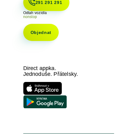
291 291 291
Odtah vozidla
nonstop
Objednat
Direct appka.
Jednoduše. Přátelsky.