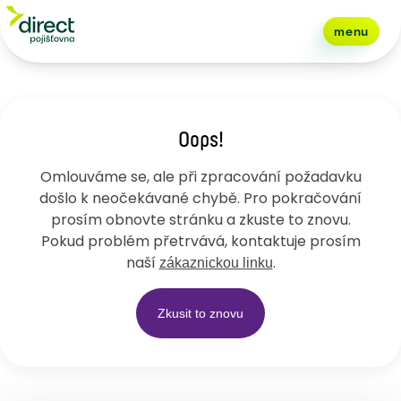
Sjednejte pojištění auta online | Direct pojišťovna
menu
Oops!
Omlouváme se, ale při zpracování požadavku
došlo k neočekávané chybě. Pro pokračování
prosím obnovte stránku a zkuste to znovu.
Pokud problém přetrvává, kontaktuje prosím
naší
.
zákaznickou linku
Zkusit to znovu