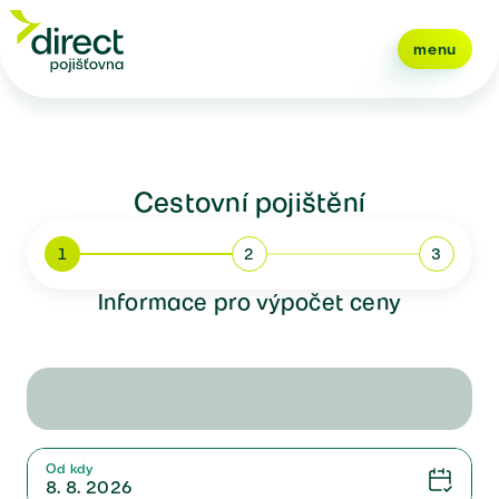
menu
Cestovní pojištění
1
2
3
Informace pro výpočet ceny
Od kdy