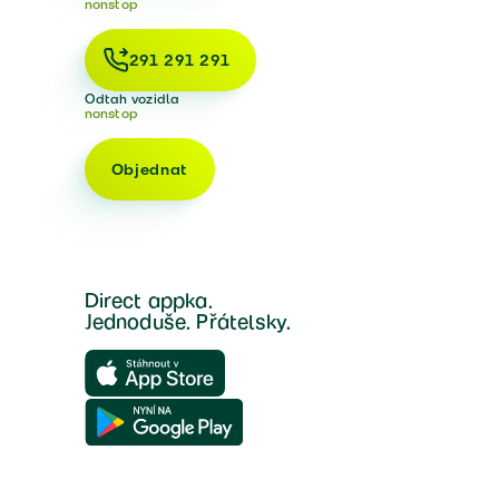
nonstop
291 291 291
Odtah vozidla
nonstop
Objednat
Direct appka.
Jednoduše. Přátelsky.