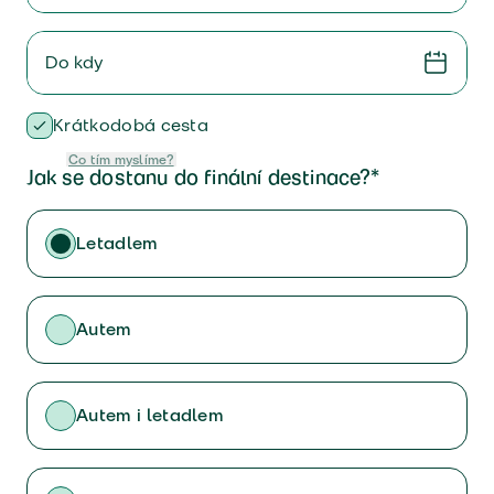
Do kdy
Krátkodobá cesta
Co tím myslíme?
Jak se dostanu do finální destinace?*
Letadlem
Autem
Autem i letadlem