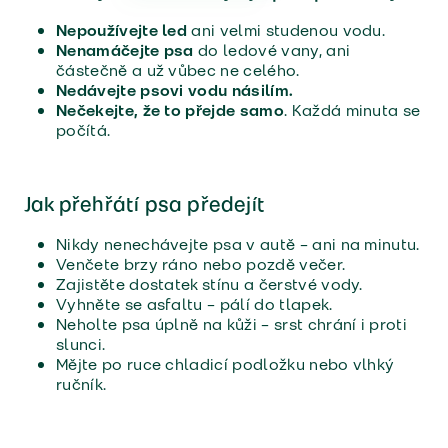
Nepoužívejte led
ani velmi studenou vodu.
Nenamáčejte psa
do ledové vany, ani
částečně a už vůbec ne celého.
Nedávejte psovi vodu násilím.
Nečekejte, že to přejde samo
. Každá minuta se
počítá.
Jak přehřátí psa předejít
Nikdy nenechávejte psa v autě – ani na minutu.
Venčete brzy ráno nebo pozdě večer.
Zajistěte dostatek stínu a čerstvé vody.
Vyhněte se asfaltu – pálí do tlapek.
Neholte psa úplně na kůži – srst chrání i proti
slunci.
Mějte po ruce chladicí podložku nebo vlhký
ručník.