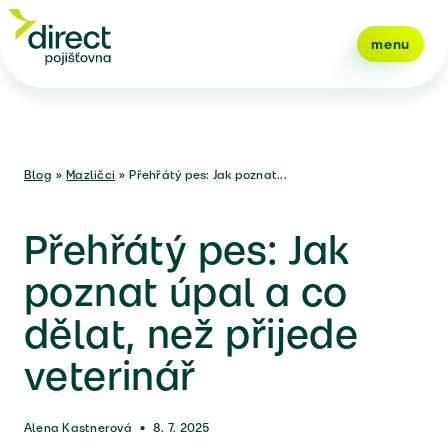
menu
Blog
»
Mazličci
»
Přehřátý pes: Jak poznat...
Přehřátý pes: Jak
poznat úpal a co
dělat, než přijede
veterinář
Alena Kastnerová
•
8. 7. 2025