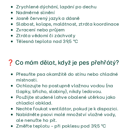
Zrychlené dýchání, lapání po dechu
Nadměrné slinění
Jasně červený jazyk a dásně
Slabost, kolaps, malátnost, ztráta koordinace
Zvracení nebo průjem
Ztráta vědomí či záchvaty
Tělesná teplota nad 39,5 °C
❓ Co mám dělat, když je pes přehřátý?
Přesuňte psa okamžitě do stínu nebo chladné
místnosti.
Ochlazujte ho postupně vlažnou vodou (na
tlapky, břicho, slabiny), nikdy ledovou.
Použijte studené lahve obalené utěrkou jako
chladicí obklad.
Nechte foukat ventilátor, pokud je k dispozici.
Nabídněte psovi malé množství vlažné vody,
ale nenuťte ho pít.
Změřte teplotu – při poklesu pod 39,5 °C