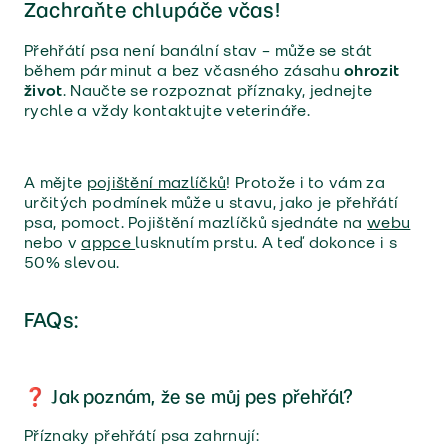
Zachraňte chlupáče včas!
Přehřátí psa není banální stav – může se stát
během pár minut a bez včasného zásahu
ohrozit
život
. Naučte se rozpoznat příznaky, jednejte
rychle a vždy kontaktujte veterináře.
A mějte
pojištění mazlíčků
! Protože i to vám za
určitých podmínek může u stavu, jako je přehřátí
psa, pomoct. Pojištění mazlíčků sjednáte na
webu
nebo v
appce
lusknutím prstu. A teď dokonce i s
50% slevou.
FAQs:
❓ Jak poznám, že se můj pes přehřál?
Příznaky přehřátí psa zahrnují: