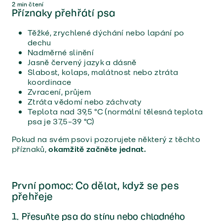
2
min čtení
Příznaky přehřátí psa
Těžké, zrychlené dýchání nebo lapání po
dechu
Nadměrné slinění
Jasně červený jazyk a dásně
Slabost, kolaps, malátnost nebo ztráta
koordinace
Zvracení, průjem
Ztráta vědomí nebo záchvaty
Teplota nad 39,5 °C (normální tělesná teplota
psa je 37,5–39 °C)
Pokud na svém psovi pozorujete některý z těchto
příznaků,
okamžitě začněte jednat.
První pomoc: Co dělat, když se pes
přehřeje
1. Přesuňte psa do stínu nebo chladného