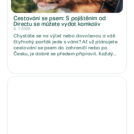
Cestování se psem: S pojištěním od
Directu se můžete vydat kamkoliv
4. 7. 2025
Chystáte se na výlet nebo dovolenou a váš
čtyřnohý parťák jede s vámi? Ať už plánujete
cestování se psem do zahraničí nebo po
Česku, je dobré se předem připravit. Každý
dopravní prostředek má svá pravidla a
pokud vyrážíte za hranice, je potřeba splnit i
určité formality.