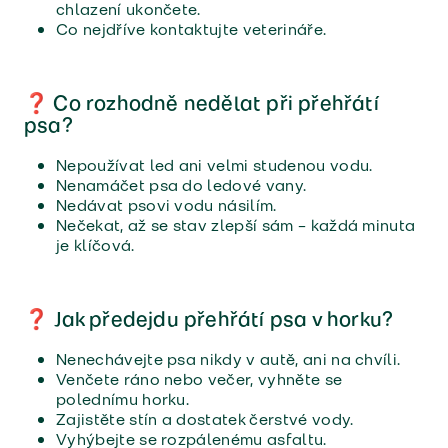
chlazení ukončete.
Co nejdříve kontaktujte veterináře.
❓ Co rozhodně nedělat při přehřátí
psa?
Nepoužívat led ani velmi studenou vodu.
Nenamáčet psa do ledové vany.
Nedávat psovi vodu násilím.
Nečekat, až se stav zlepší sám – každá minuta
je klíčová.
❓ Jak předejdu přehřátí psa v horku?
Nenechávejte psa nikdy v autě, ani na chvíli.
Venčete ráno nebo večer, vyhněte se
polednímu horku.
Zajistěte stín a dostatek čerstvé vody.
Vyhýbejte se rozpálenému asfaltu.