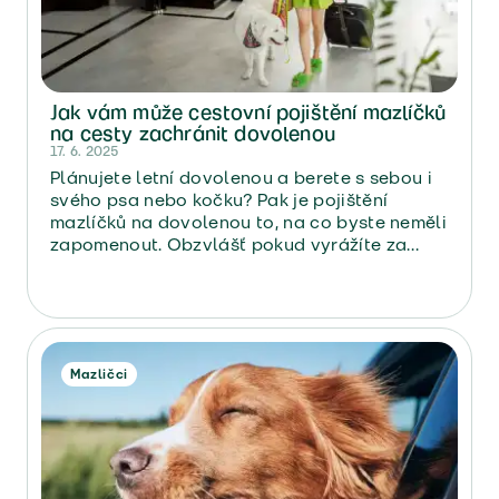
Jak vám může cestovní pojištění mazlíčků
na cesty zachránit dovolenou
17. 6. 2025
Plánujete letní dovolenou a berete s sebou i
svého psa nebo kočku? Pak je pojištění
mazlíčků na dovolenou to, na co byste neměli
zapomenout. Obzvlášť pokud vyrážíte za
hranice. Stejně jako to udělali Monika
s Lukášem, mladí manželé, kteří s sebou na
své cesty berou i Huga – tříletého
francouzského buldočka, který je právem
členem jejich malé rodiny.
Mazličci