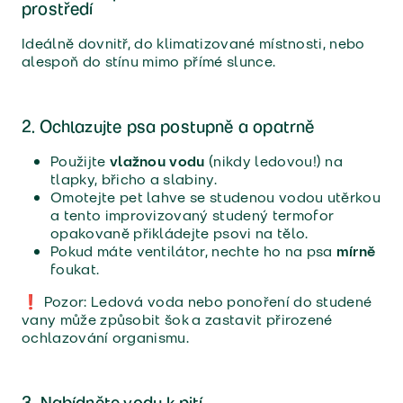
prostředí
Ideálně dovnitř, do klimatizované místnosti, nebo
alespoň do stínu mimo přímé slunce.
2. Ochlazujte psa postupně a opatrně
Použijte
vlažnou vodu
(nikdy ledovou!) na
tlapky, břicho a slabiny.
Omotejte pet lahve se studenou vodou utěrkou
a tento improvizovaný studený termofor
opakovaně přikládejte psovi na tělo.
Pokud máte ventilátor, nechte ho na psa
mírně
foukat.
❗ Pozor: Ledová voda nebo ponoření do studené
vany může způsobit šok a zastavit přirozené
ochlazování organismu.
3. Nabídněte vodu k pití