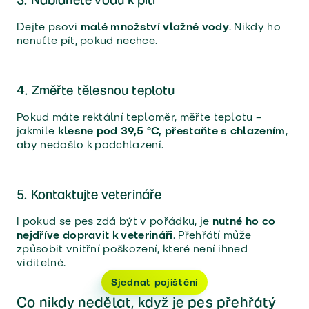
Dejte psovi
malé množství vlažné vody
. Nikdy ho
nenuťte pít, pokud nechce.
4. Změřte tělesnou teplotu
Pokud máte rektální teploměr, měřte teplotu –
jakmile
klesne pod 39,5 °C, přestaňte s chlazením
,
aby nedošlo k podchlazení.
5. Kontaktujte veterináře
I pokud se pes zdá být v pořádku, je
nutné ho co
nejdříve dopravit k veterináři
. Přehřátí může
způsobit vnitřní poškození, které není ihned
viditelné.
Sjednat pojištění
Co nikdy nedělat, když je pes přehřátý