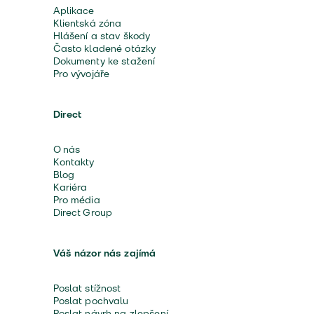
Aplikace
Klientská zóna
Hlášení a stav škody
Často kladené otázky
Dokumenty ke stažení
Pro vývojáře
Direct
O nás
Kontakty
Blog
Kariéra
Pro média
Direct Group
Váš názor nás zajímá
Poslat stížnost
Poslat pochvalu
Poslat návrh na zlepšení