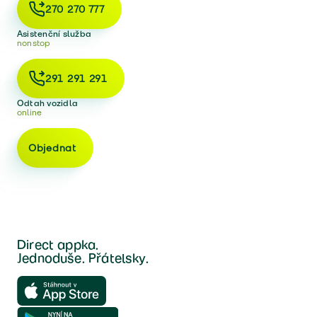
270 270 777
Asistenční služba
nonstop
291 291 291
Odtah vozidla
online
Objednat
Direct appka.