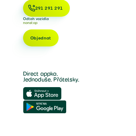
291 291 291
Odtah vozidla
nonstop
Objednat
Direct appka.
Jednoduše. Přátelsky.