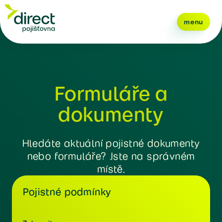
menu
Formuláře a
dokumenty
Hledáte aktuální pojistné dokumenty
nebo formuláře? Jste na správném
místě.
Pojistné podmínky