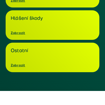
Zobrazit
Hlášení škody
Zobrazit
Ostatní
Zobrazit