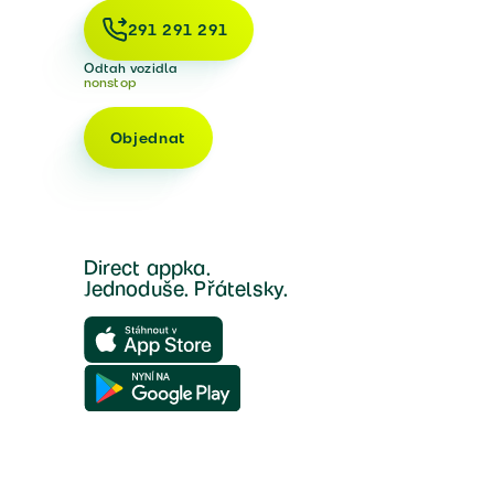
291 291 291
Odtah vozidla
nonstop
Objednat
Direct appka.
Jednoduše. Přátelsky.