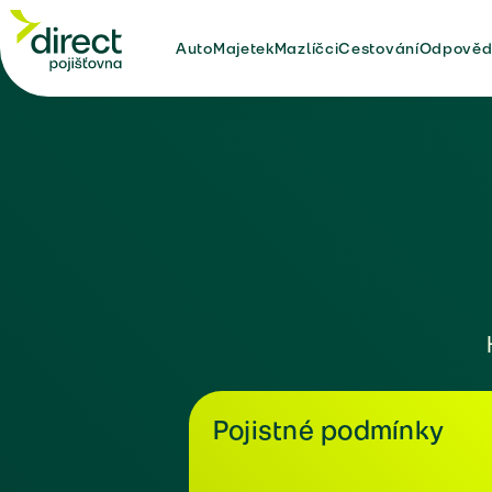
Auto
Majetek
Mazlíčci
Cestování
Odpověd
Pojistné podmínky