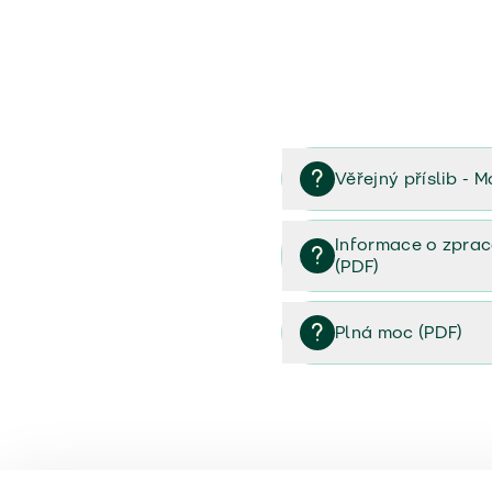
Věřejný příslib - M
Věřejný příslib majetek 
Informace o zprac
(PDF)
Informace o zpracování 
Plná moc (PDF)
Plná moc (PDF)