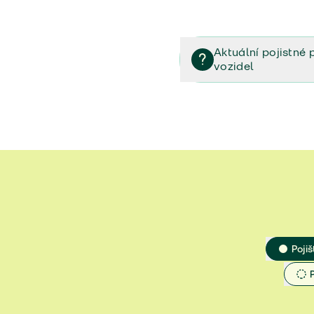
Aktuální pojistné 
vozidel
Pojištění vozidel/Pojistn
smlouvě (PDF)
Veřejný příslib - Elektrom
Veřejný příslib - Průvodc
Veřejný příslib - Spoluúč
Jak určit hodnotu vozidla
Pojiš