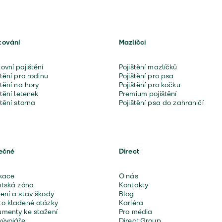
tování
Mazlíčci
ovní pojištění
Pojištění mazlíčků
štění pro rodinu
Pojištění pro psa
štění na hory
Pojištění pro kočku
štění letenek
Premium pojištění
štění storna
Pojištění psa do zahraničí
ečné
Direct
kace
O nás
ntská zóna
Kontakty
ení a stav škody
Blog
o kladené otázky
Kariéra
menty ke stažení
Pro média
vývojáře
Direct Group