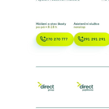
Hlášení a stav škody
Asistenční služba
po-pá • 8-18 h
nonstop
270 270 777
291 291 291