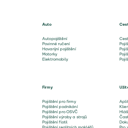
Auto
Ces
Autopojištění
Cest
Povinné ručení
Poji
Havarijní pojištění
Poji
Motorky
Poji
Elektromobily
Poji
Firmy
Užit
Pojištění pro firmy
Apli
Pojištění podnikání
Klie
Pojištění pro OSVČ
Hláš
Pojištění výroby a strojů
Čast
Pojištění flotil
Doku
Pojištění realitních makléřů
Pro 