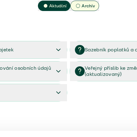
Aktuální
Archív
ajetek
Sazebník poplatků a 
2023
Sazebník poplatků a odměn 
ování osobních údajů
Veřejný příslib ke zm
(aktualizovaný)
osobních údajů (PDF)
Veřejný příslib ke změnám poj