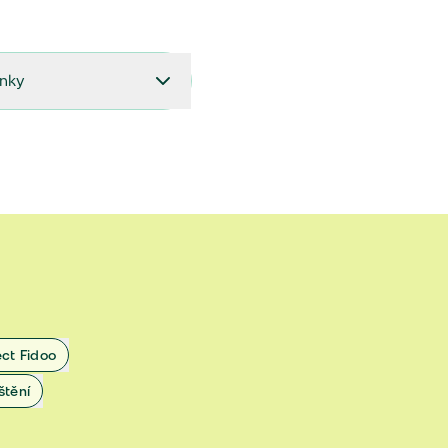
ínky
27.9.2024 do 28.2.2025
18.7.2024 do 26.9.2024
1.4.2024 do 17.7.2024
 1.11.2022 do 31.3.2024
 27.5.2020 do 31.10.2022
ect Fidoo
1.11.2019 do 8.7.2020
štění
25.1.2019 do 31.10.2019