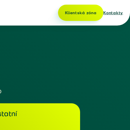
Klientská zóna
Kontakty
o
tatní