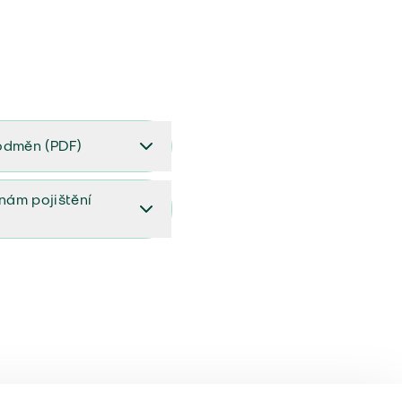
odměn (PDF)
(PDF)
ěnám pojištění
ištění (aktualizovaný)