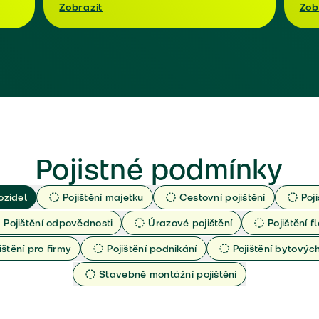
Zobrazit
Zob
Pojistné podmínky
ozidel
Pojištění majetku
Cestovní pojištění
Poj
Pojištění odpovědnosti
Úrazové pojištění
Pojištění fl
ištění pro firmy
Pojištění podnikání
Pojištění bytový
Stavebně montážní pojištění