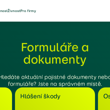
nost
Živnost
Pro firmy
Formuláře a
dokumenty
Hledáte aktuální pojistné dokumenty neb
formuláře? Jste na správném místě.
Hlášení škody
Os