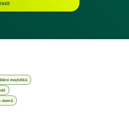
razit
ištění mazlíčků
otil
ch domů