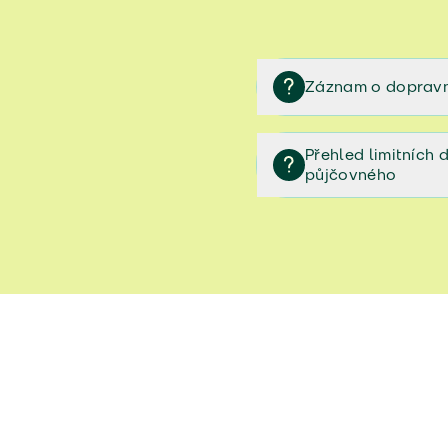
Záznam o dopravn
Záznam o dopravní neh
Přehled limitních
půjčovného
Přehled limitních denníc