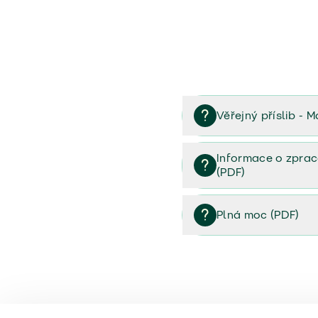
Věřejný příslib - M
Věřejný příslib majetek 
Informace o zprac
(PDF)
Informace o zpracování 
Plná moc (PDF)
Plná moc (PDF)