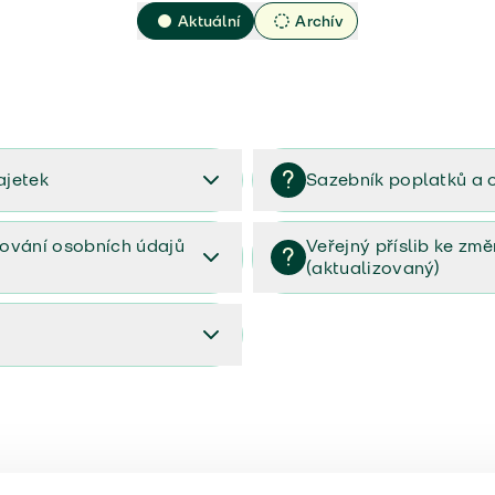
Aktuální
Archív
ajetek
Sazebník poplatků a 
2023
Sazebník poplatků a odměn 
ování osobních údajů
Veřejný příslib ke zm
(aktualizovaný)
osobních údajů (PDF)
Veřejný příslib ke změnám poj