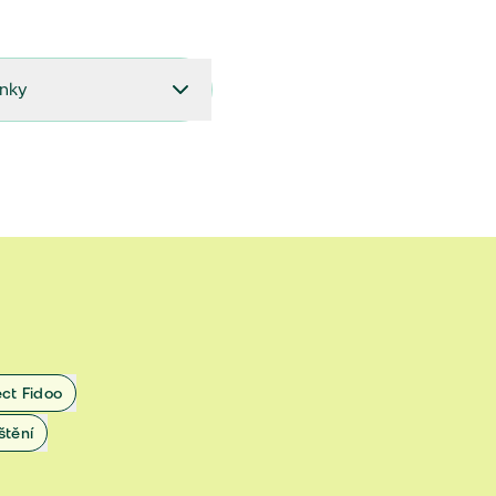
ínky
27.9.2024 do 28.2.2025
18.7.2024 do 26.9.2024
1.4.2024 do 17.7.2024
 1.11.2022 do 31.3.2024
 27.5.2020 do 31.10.2022
ect Fidoo
1.11.2019 do 8.7.2020
štění
25.1.2019 do 31.10.2019