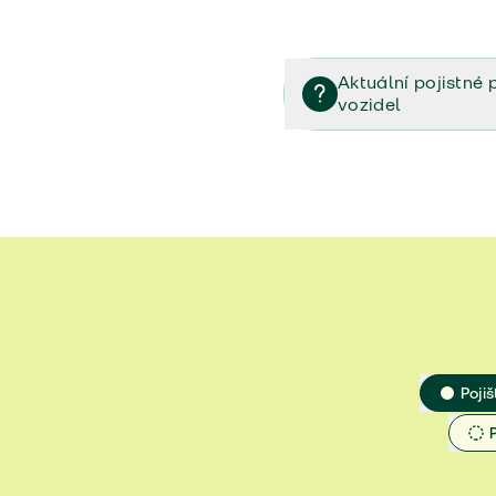
Aktuální pojistné 
vozidel
Pojištění vozidel/Pojistn
smlouvě (PDF)
Veřejný příslib - Elektrom
Veřejný příslib - Průvodc
Veřejný příslib - Spoluúč
Jak určit hodnotu vozidla
Pojiš