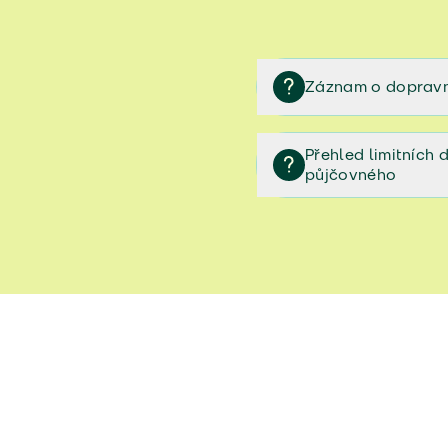
Záznam o dopravn
Záznam o dopravní neh
Přehled limitních
půjčovného
Přehled limitních denníc