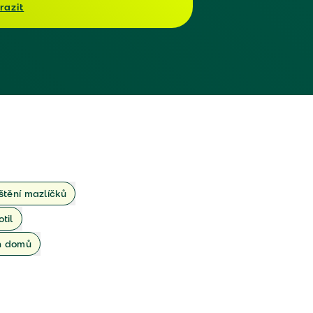
razit
ištění mazlíčků
otil
ch domů