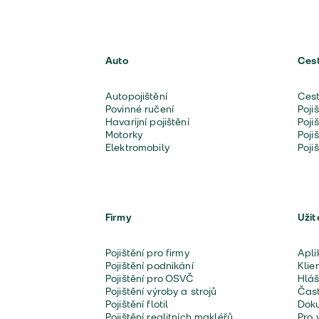
Auto
Ces
Autopojištění
Cest
Povinné ručení
Poji
Havarijní pojištění
Poji
Motorky
Poji
Elektromobily
Poji
Firmy
Užit
Pojištění pro firmy
Apli
Pojištění podnikání
Klie
Pojištění pro OSVČ
Hláš
Pojištění výroby a strojů
Čast
Pojištění flotil
Doku
Pojištění realitních makléřů
Pro 