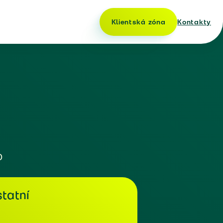
Klientská zóna
Kontakty
o
tatní