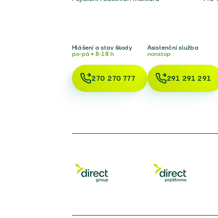
Hlášení a stav škody
Asistenční služba
po-pá • 8-18 h
nonstop
270 270 777
291 291 291