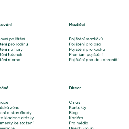
tování
Mazlíčci
ovní pojištění
Pojištění mazlíčků
štění pro rodinu
Pojištění pro psa
štění na hory
Pojištění pro kočku
štění letenek
Premium pojištění
štění storna
Pojištění psa do zahraničí
ečné
Direct
kace
O nás
ntská zóna
Kontakty
ení a stav škody
Blog
o kladené otázky
Kariéra
menty ke stažení
Pro média
vývojáře
Direct Group