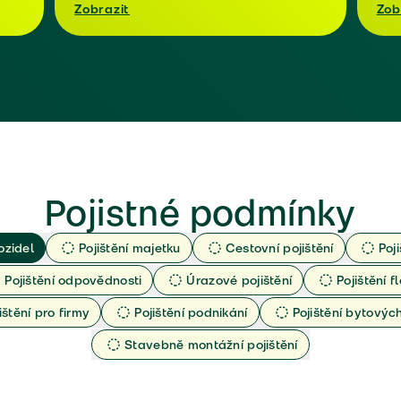
Zobrazit
Zob
Pojistné podmínky
ozidel
Pojištění majetku
Cestovní pojištění
Poj
Pojištění odpovědnosti
Úrazové pojištění
Pojištění fl
ištění pro firmy
Pojištění podnikání
Pojištění bytový
Stavebně montážní pojištění