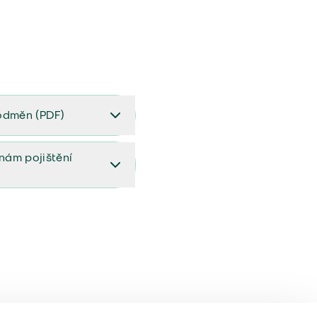
odměn (PDF)
(PDF)
ěnám pojištění
ištění (aktualizovaný)