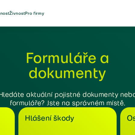
nost
Živnost
Pro firmy
Formuláře a
dokumenty
Hledáte aktuální pojistné dokumenty neb
formuláře? Jste na správném místě.
Hlášení škody
Os