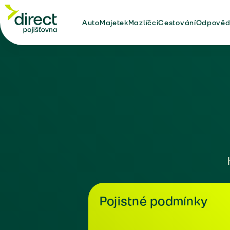
Auto
Majetek
Mazlíčci
Cestování
Odpověd
Pojistné podmínky