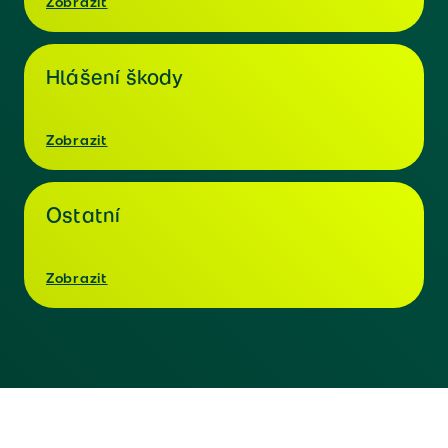
Zobrazit
Hlášení škody
Zobrazit
Ostatní
Zobrazit