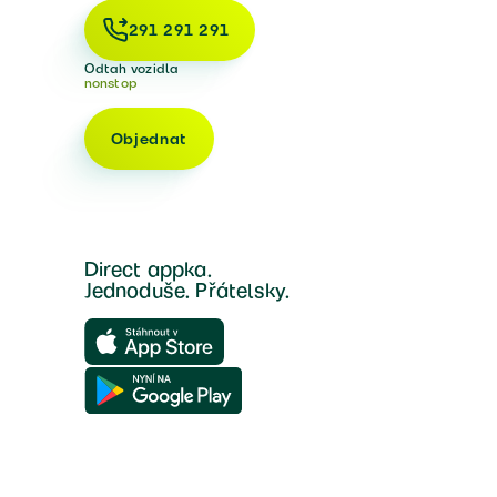
291 291 291
Odtah vozidla
nonstop
Objednat
Direct appka.
Jednoduše. Přátelsky.