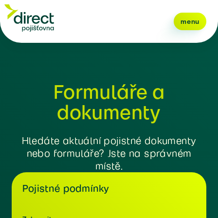
menu
Formuláře a
dokumenty
Hledáte aktuální pojistné dokumenty
nebo formuláře? Jste na správném
místě.
Pojistné podmínky