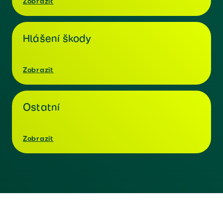
Zobrazit
Hlášení škody
Zobrazit
Ostatní
Zobrazit