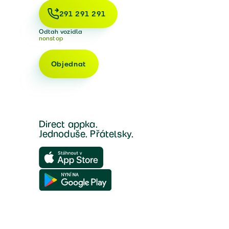
291 291 291
Odtah vozidla
nonstop
Objednat
Direct appka.
Jednoduše. Přátelsky.