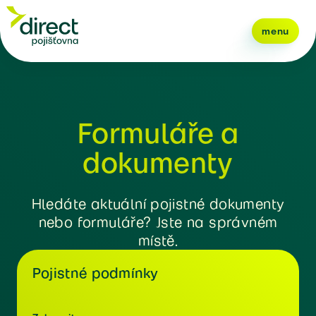
menu
Formuláře a
dokumenty
Hledáte aktuální pojistné dokumenty
nebo formuláře? Jste na správném
místě.
Pojistné podmínky