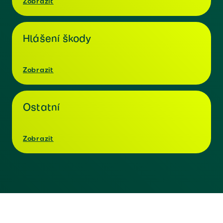
Zobrazit
Hlášení škody
Zobrazit
Ostatní
Zobrazit