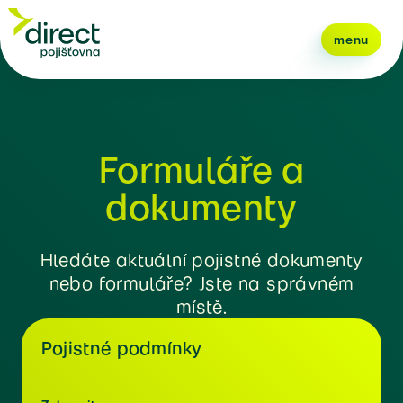
menu
Formuláře a
dokumenty
Hledáte aktuální pojistné dokumenty
nebo formuláře? Jste na správném
místě.
Pojistné podmínky