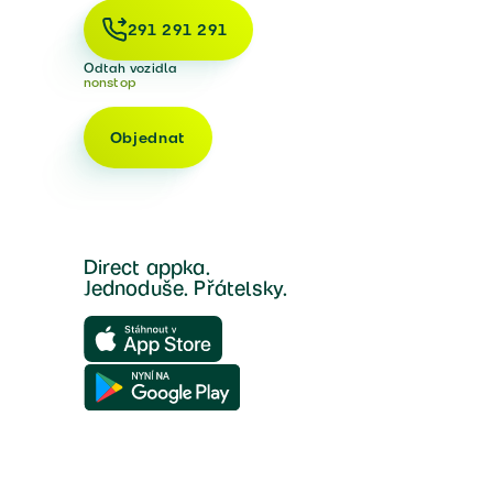
291 291 291
Odtah vozidla
nonstop
Objednat
Direct appka.
Jednoduše. Přátelsky.