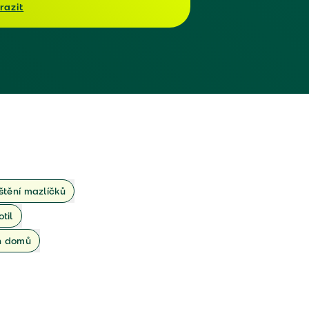
razit
ištění mazlíčků
otil
ch domů