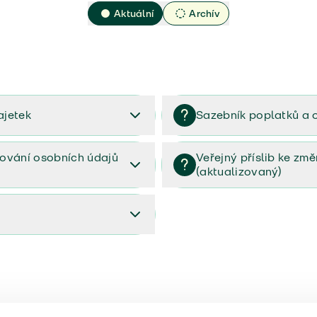
Aktuální
Archív
ajetek
Sazebník poplatků a 
2023
Sazebník poplatků a odměn 
ování osobních údajů
Veřejný příslib ke zm
(aktualizovaný)
osobních údajů (PDF)
Veřejný příslib ke změnám poj