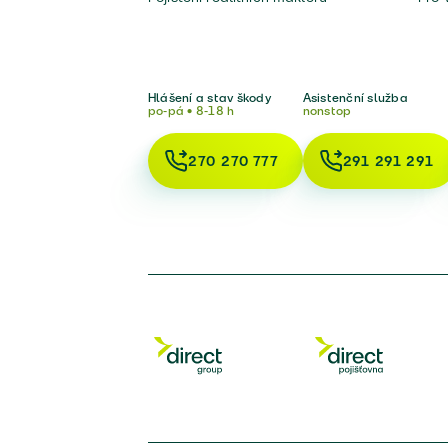
Hlášení a stav škody
Asistenční služba
po-pá • 8-18 h
nonstop
270 270 777
291 291 291