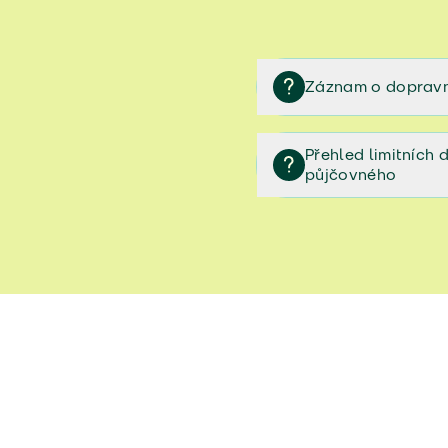
Záznam o dopravn
Záznam o dopravní neh
Přehled limitních
půjčovného
Přehled limitních denníc