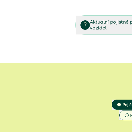
Aktuální pojistné 
vozidel
Pojištění vozidel/Pojistn
smlouvě (PDF)
Veřejný příslib - Elektrom
Veřejný příslib - Průvodc
Veřejný příslib - Spoluúč
Jak určit hodnotu vozidla
Pojiš