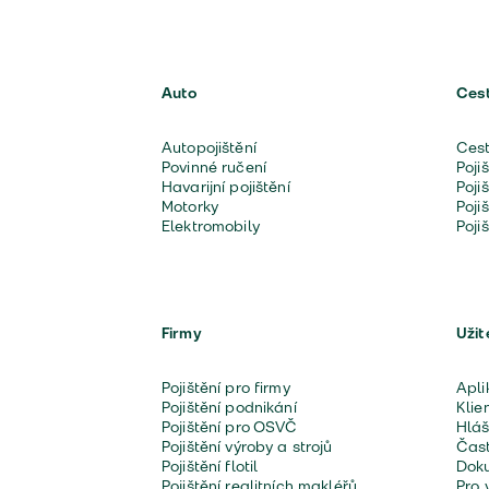
Auto
Ces
Autopojištění
Cest
Povinné ručení
Poji
Havarijní pojištění
Poji
Motorky
Poji
Elektromobily
Poji
Firmy
Užit
Pojištění pro firmy
Apli
Pojištění podnikání
Klie
Pojištění pro OSVČ
Hláš
Pojištění výroby a strojů
Čast
Pojištění flotil
Doku
Pojištění realitních makléřů
Pro 