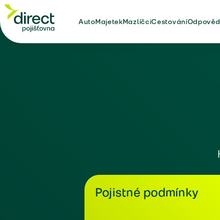
Auto
Majetek
Mazlíčci
Cestování
Odpověd
Pojistné podmínky