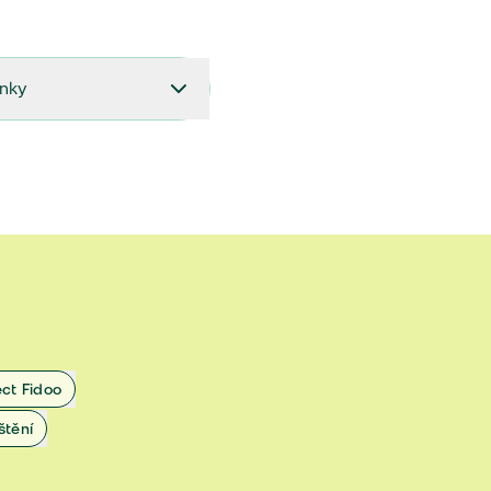
ínky
27.9.2024 do 28.2.2025
18.7.2024 do 26.9.2024
1.4.2024 do 17.7.2024
 1.11.2022 do 31.3.2024
 27.5.2020 do 31.10.2022
ect Fidoo
1.11.2019 do 8.7.2020
štění
25.1.2019 do 31.10.2019