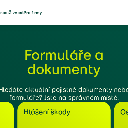
nost
Živnost
Pro firmy
Formuláře a
dokumenty
Hledáte aktuální pojistné dokumenty neb
formuláře? Jste na správném místě.
Hlášení škody
Os