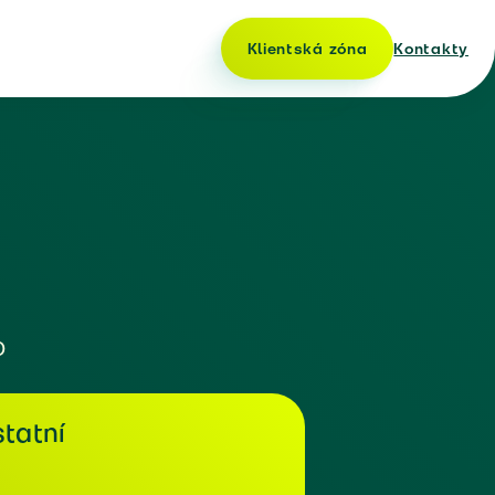
Klientská zóna
Kontakty
o
tatní