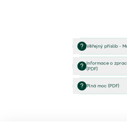
Věřejný příslib - M
Věřejný příslib majetek 
Informace o zprac
(PDF)
Informace o zpracování 
Plná moc (PDF)
Plná moc (PDF)