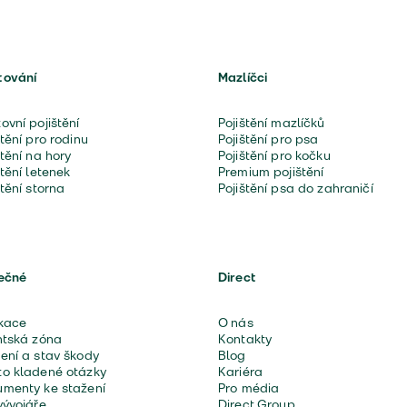
tování
Mazlíčci
ovní pojištění
Pojištění mazlíčků
štění pro rodinu
Pojištění pro psa
štění na hory
Pojištění pro kočku
štění letenek
Premium pojištění
štění storna
Pojištění psa do zahraničí
ečné
Direct
kace
O nás
ntská zóna
Kontakty
ení a stav škody
Blog
o kladené otázky
Kariéra
menty ke stažení
Pro média
vývojáře
Direct Group