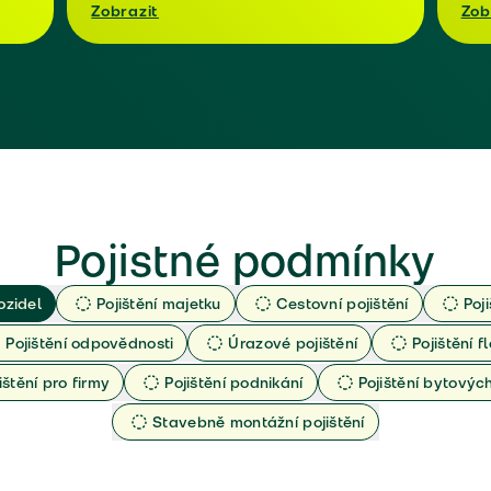
Zobrazit
Zob
Pojistné podmínky
ozidel
Pojištění majetku
Cestovní pojištění
Poj
Pojištění odpovědnosti
Úrazové pojištění
Pojištění fl
ištění pro firmy
Pojištění podnikání
Pojištění bytový
Stavebně montážní pojištění