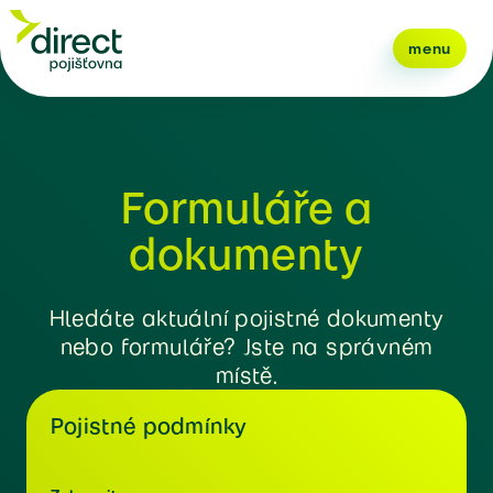
menu
Formuláře a
dokumenty
Hledáte aktuální pojistné dokumenty
nebo formuláře? Jste na správném
místě.
Pojistné podmínky