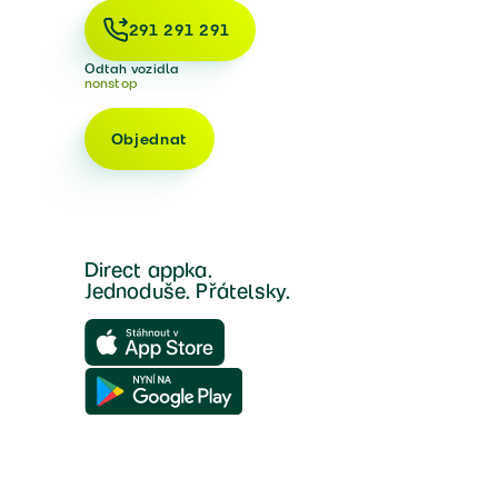
291 291 291
Odtah vozidla
nonstop
Objednat
Direct appka.
Jednoduše. Přátelsky.