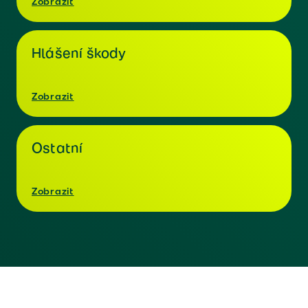
Zobrazit
Hlášení škody
Zobrazit
Ostatní
Zobrazit