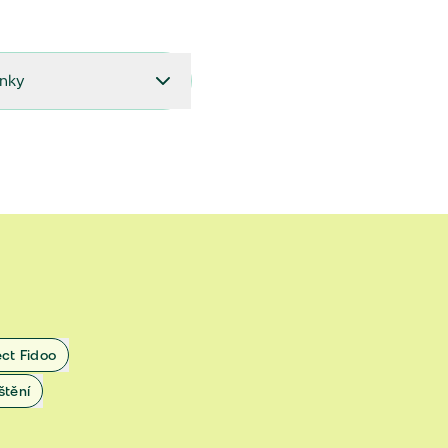
ínky
27.9.2024 do 28.2.2025
18.7.2024 do 26.9.2024
1.4.2024 do 17.7.2024
 1.11.2022 do 31.3.2024
 27.5.2020 do 31.10.2022
ect Fidoo
1.11.2019 do 8.7.2020
štění
25.1.2019 do 31.10.2019