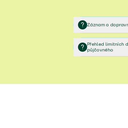
Záznam o dopravn
Záznam o dopravní neh
Přehled limitních
půjčovného
Přehled limitních denníc