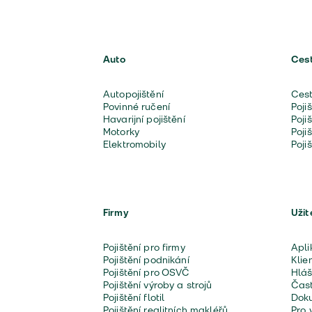
Auto
Ces
Autopojištění
Cest
Povinné ručení
Poji
Havarijní pojištění
Poji
Motorky
Poji
Elektromobily
Poji
Firmy
Užit
Pojištění pro firmy
Apli
Pojištění podnikání
Klie
Pojištění pro OSVČ
Hláš
Pojištění výroby a strojů
Čast
Pojištění flotil
Doku
Pojištění realitních makléřů
Pro 