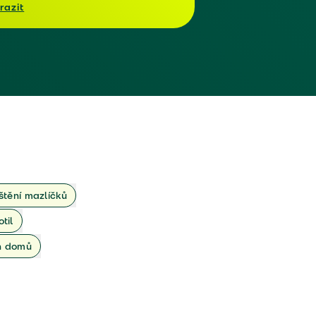
razit
ištění mazlíčků
otil
ch domů