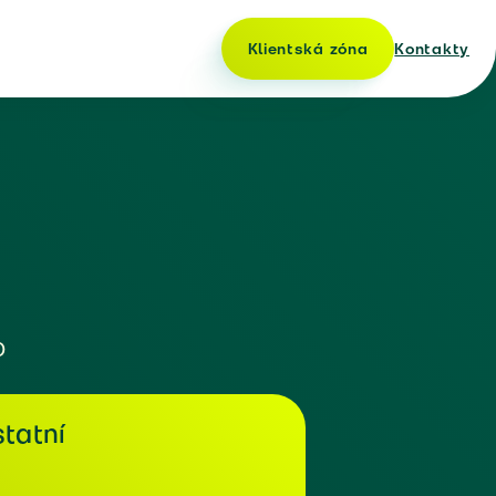
Klientská zóna
Kontakty
o
tatní