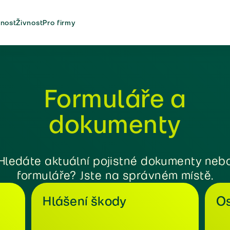
nost
Živnost
Pro firmy
Formuláře a
dokumenty
Hledáte aktuální pojistné dokumenty neb
formuláře? Jste na správném místě.
Hlášení škody
Os