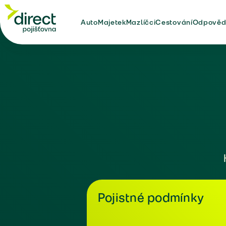
Auto
Majetek
Mazlíčci
Cestování
Odpověd
Pojistné podmínky