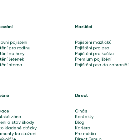
tování
Mazlíčci
ovní pojištění
Pojištění mazlíčků
štění pro rodinu
Pojištění pro psa
štění na hory
Pojištění pro kočku
štění letenek
Premium pojištění
štění storna
Pojištění psa do zahraničí
ečné
Direct
kace
O nás
ntská zóna
Kontakty
ení a stav škody
Blog
o kladené otázky
Kariéra
menty ke stažení
Pro média
vývojáře
Direct Group