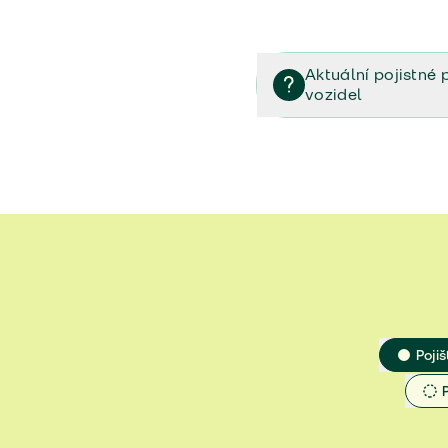
Aktuální pojistné 
vozidel
Pojištění vozidel/Pojistn
smlouvě (PDF)
Veřejný příslib - Elektrom
Veřejný příslib - Průvodc
Veřejný příslib - Spoluúč
Jak určit hodnotu vozidla
Pojiš