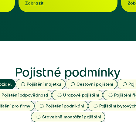
Zobrazit
Zob
Pojistné podmínky
ozidel
Pojištění majetku
Cestovní pojištění
Poj
Pojištění odpovědnosti
Úrazové pojištění
Pojištění fl
ištění pro firmy
Pojištění podnikání
Pojištění bytový
Stavebně montážní pojištění