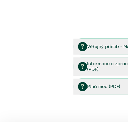
Věřejný příslib - M
Věřejný příslib majetek 
Informace o zprac
(PDF)
Informace o zpracování 
Plná moc (PDF)
Plná moc (PDF)