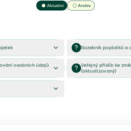
Aktuální
Archív
ajetek
Sazebník poplatků a 
2023
Sazebník poplatků a odměn 
ování osobních údajů
Veřejný příslib ke zm
(aktualizovaný)
osobních údajů (PDF)
Veřejný příslib ke změnám poj