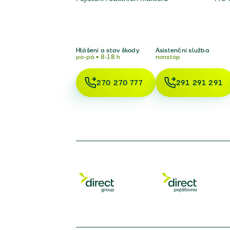
Hlášení a stav škody
Asistenční služba
po-pá • 8-18 h
nonstop
270 270 777
291 291 291