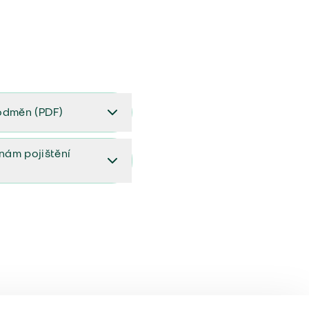
odměn (PDF)
(PDF)
ěnám pojištění
ištění (aktualizovaný)