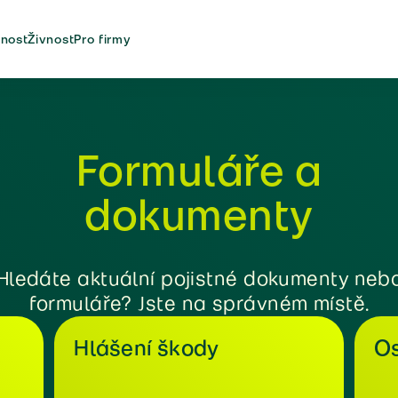
nost
Živnost
Pro firmy
Formuláře a
dokumenty
Hledáte aktuální pojistné dokumenty neb
formuláře? Jste na správném místě.
Hlášení škody
Os