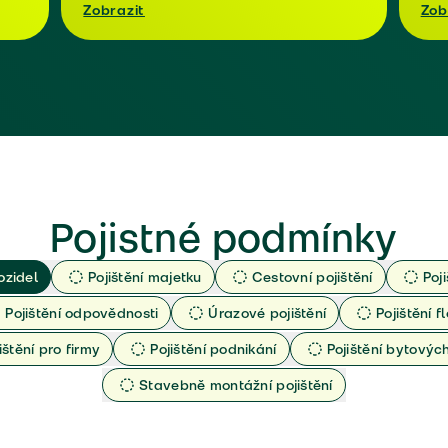
Zobrazit
Zob
Pojistné podmínky
ozidel
Pojištění majetku
Cestovní pojištění
Poj
Pojištění odpovědnosti
Úrazové pojištění
Pojištění fl
ištění pro firmy
Pojištění podnikání
Pojištění bytový
Stavebně montážní pojištění