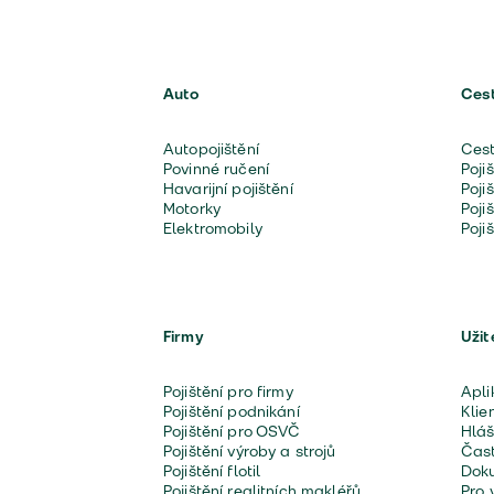
Auto
Ces
Autopojištění
Cest
Povinné ručení
Poji
Havarijní pojištění
Poji
Motorky
Poji
Elektromobily
Poji
Firmy
Užit
Pojištění pro firmy
Apli
Pojištění podnikání
Klie
Pojištění pro OSVČ
Hláš
Pojištění výroby a strojů
Čast
Pojištění flotil
Doku
Pojištění realitních makléřů
Pro 