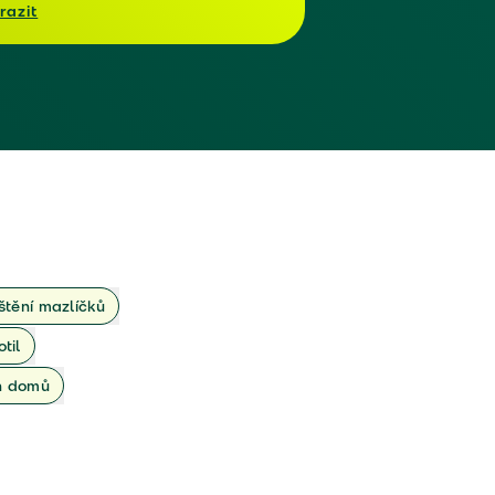
razit
ištění mazlíčků
otil
ch domů