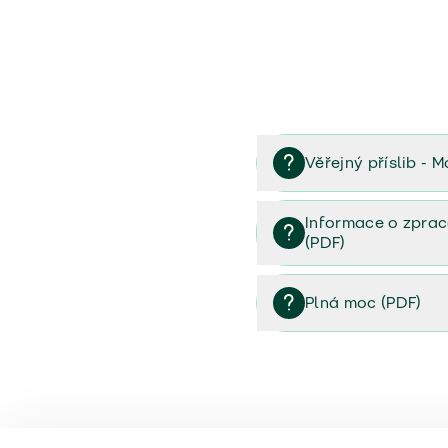
Věřejný příslib - M
Věřejný příslib majetek 
Informace o zprac
(PDF)
Informace o zpracování 
Plná moc (PDF)
Plná moc (PDF)