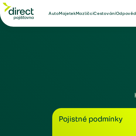
Auto
Majetek
Mazlíčci
Cestování
Odpověd
Pojistné podmínky