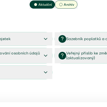
Aktuální
Archív
ajetek
Sazebník poplatků a 
2023
Sazebník poplatků a odměn 
ování osobních údajů
Veřejný příslib ke zm
(aktualizovaný)
osobních údajů (PDF)
Veřejný příslib ke změnám poj