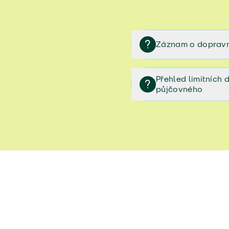
Záznam o dopravn
Záznam o dopravní neh
Přehled limitních
půjčovného
Přehled limitních denníc