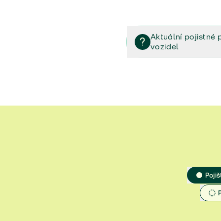
Aktuální pojistné 
vozidel
Pojištění vozidel/Pojistn
smlouvě (PDF)
Veřejný příslib - Elektrom
Veřejný příslib - Průvodc
Veřejný příslib - Spoluúč
Jak určit hodnotu vozidla
Pojiš