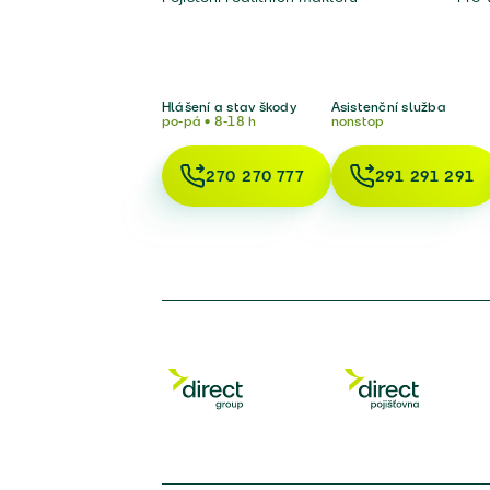
Hlášení a stav škody
Asistenční služba
po-pá • 8-18 h
nonstop
270 270 777
291 291 291