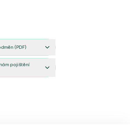
odměn (PDF)
(PDF)
ěnám pojištění
ištění (aktualizovaný)