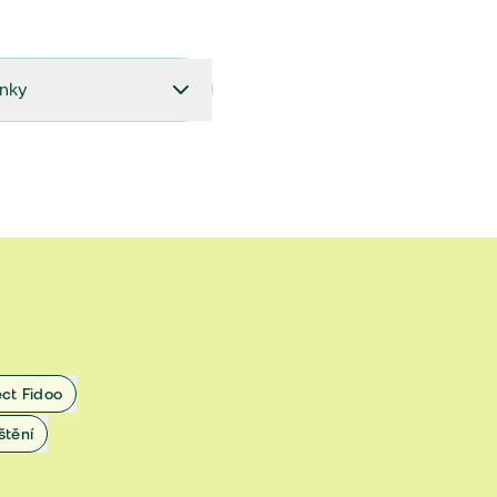
ínky
27.9.2024 do 28.2.2025
18.7.2024 do 26.9.2024
1.4.2024 do 17.7.2024
 1.11.2022 do 31.3.2024
 27.5.2020 do 31.10.2022
ect Fidoo
1.11.2019 do 8.7.2020
štění
25.1.2019 do 31.10.2019