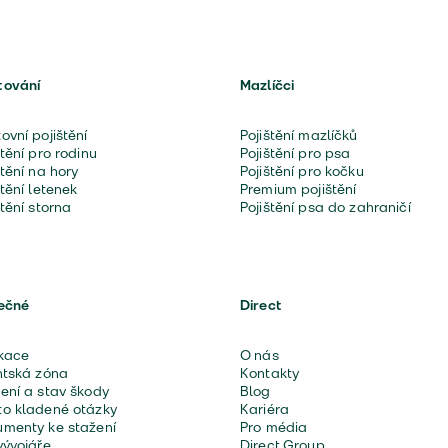
tování
Mazlíčci
ovní pojištění
Pojištění mazlíčků
štění pro rodinu
Pojištění pro psa
štění na hory
Pojištění pro kočku
štění letenek
Premium pojištění
štění storna
Pojištění psa do zahraničí
ečné
Direct
kace
O nás
ntská zóna
Kontakty
ení a stav škody
Blog
o kladené otázky
Kariéra
menty ke stažení
Pro média
vývojáře
Direct Group