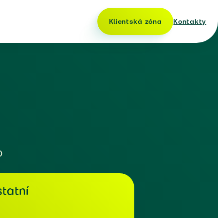
Klientská zóna
Kontakty
o
tatní