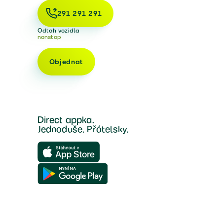
291 291 291
Odtah vozidla
nonstop
Objednat
Direct appka.
Jednoduše. Přátelsky.