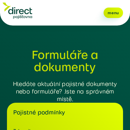
menu
Formuláře a
dokumenty
Hledáte aktuální pojistné dokumenty
nebo formuláře? Jste na správném
místě.
Pojistné podmínky